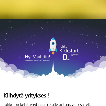
Kiihdytä yrityksesi!
Johku on kehittynyt niin pitkälle automaatiossa, että