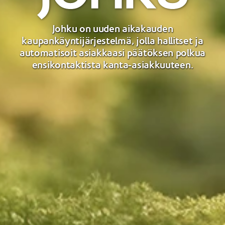
Johku on uuden aikakauden
kaupankäyntijärjestelmä, jolla hallitset ja
automatisoit asiakkaasi päätöksen polkua
ensikontaktista kanta-asiakkuuteen.