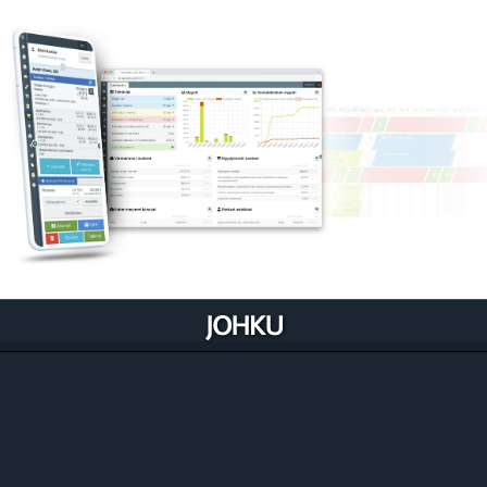
Johku optimoituu liiketoimintaasi
Johku on luotu niin, että se rakentuu ja kehittyy
liiketoimintaasi sisään. Se myös samalla auttaa
kehittämään prosessejasi.
Tutustu ominaisuuksiin liiketoiminnoittain