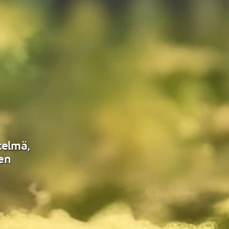
telmä,
sen