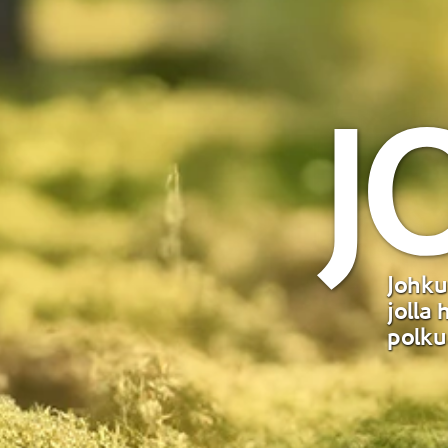
Johku
jolla
polku