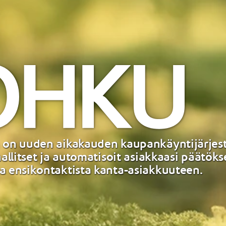
 on uuden aikakauden kaupankäyntijärjes
 hallitset ja automatisoit asiakkaasi päätök
a ensikontaktista kanta-asiakkuuteen.