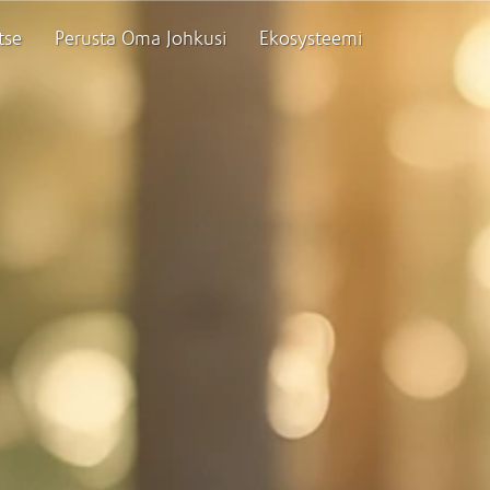
tse
Perusta Oma Johkusi
Ekosysteemi