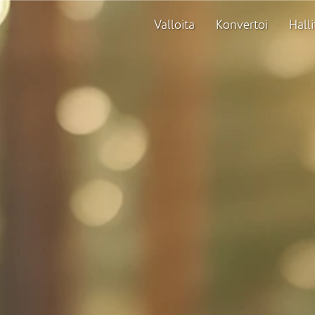
Valloita
Konvertoi
Halli