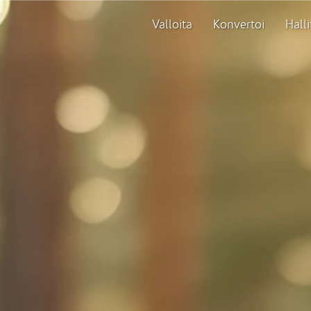
Valloita
Konvertoi
Halli