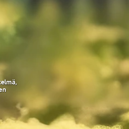
telmä,
sen