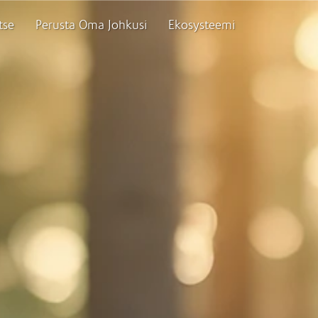
tse
Perusta Oma Johkusi
Ekosysteemi