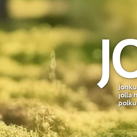
Johku
jolla
polku