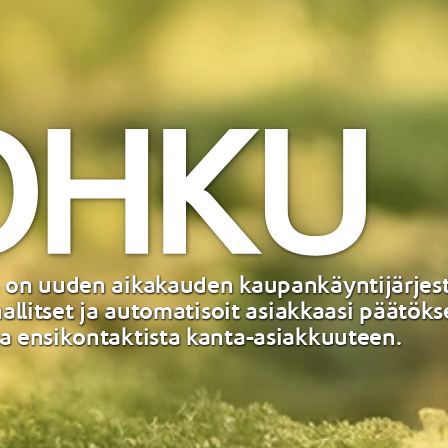
 on uuden aikakauden kaupankäyntijärjes
 hallitset ja automatisoit asiakkaasi päätök
a ensikontaktista kanta-asiakkuuteen.