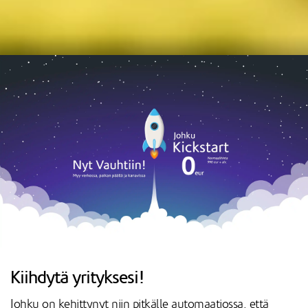
Kiihdytä yrityksesi!
Johku on kehittynyt niin pitkälle automaatiossa, että