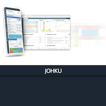
Johku optimoituu liiketoimintaasi
Johku on luotu niin, että se rakentuu ja kehittyy
liiketoimintaasi sisään. Se myös samalla auttaa
kehittämään prosessejasi.
Tutustu ominaisuuksiin liiketoiminnoittain