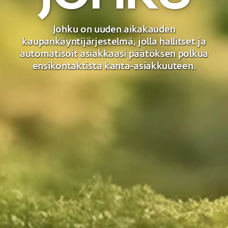
Johku on uuden aikakauden
kaupankäyntijärjestelmä, jolla hallitset ja
automatisoit asiakkaasi päätöksen polkua
ensikontaktista kanta-asiakkuuteen.