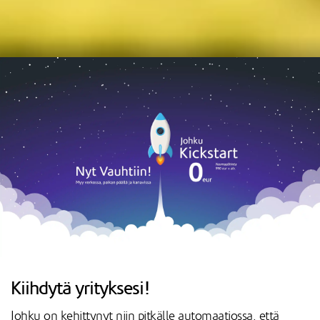
Kiihdytä yrityksesi!
Johku on kehittynyt niin pitkälle automaatiossa, että