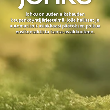
Johku on uuden aikakauden
kaupankäyntijärjestelmä, jolla hallitset ja
automatisoit asiakkaasi päätöksen polkua
ensikontaktista kanta-asiakkuuteen.