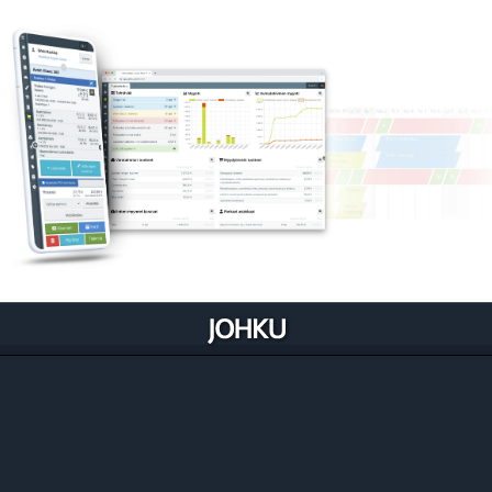
Johku optimoituu liiketoimintaasi
Johku on luotu niin, että se rakentuu ja kehittyy
liiketoimintaasi sisään. Se myös samalla auttaa
kehittämään prosessejasi.
Tutustu ominaisuuksiin liiketoiminnoittain