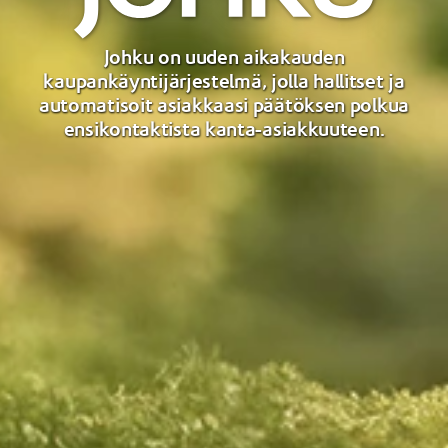
Johku on uuden aikakauden
kaupankäyntijärjestelmä, jolla hallitset ja
automatisoit asiakkaasi päätöksen polkua
ensikontaktista kanta-asiakkuuteen.