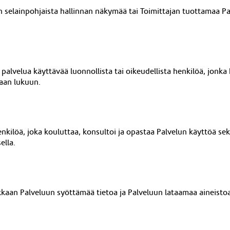
an selainpohjaista hallinnan näkymää tai
Toimittajan tuottamaa Pa
palvelua käyttävää luonnollista tai oikeudellista henkilöä, jonk
kaan lukuun.
nkilöä, joka kouluttaa, konsultoi ja opastaa Palvelun käyttöä se
ella.
kkaan Palveluun syöttämää tietoa ja Palveluun lataamaa aineistoa