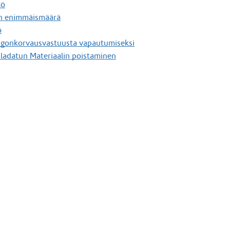
tö
en enimmäismäärä
ö
ngonkorvausvastuusta vapautumiseksi
 ladatun Materiaalin poistaminen