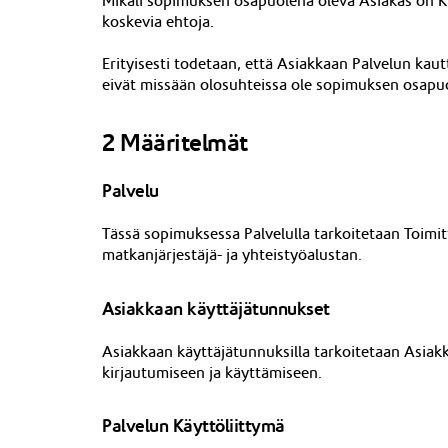
Mikäli sopimuksen osapuolena oleva Asiakas on 
koskevia ehtoja.
Erityisesti todetaan, että Asiakkaan Palvelun kau
eivät missään olosuhteissa ole sopimuksen osapuo
2 Määritelmät
Palvelu
Tässä sopimuksessa Palvelulla tarkoitetaan Toimi
matkanjärjest
äjä- ja yhteistyöalustan.
Asiakkaan käyttäjätunnukset
Asiakkaan käyttäjätunnuksilla tarkoitetaan Asiakk
kirjautumiseen ja
käyttämiseen
.
Palvelun Käyttöliittymä