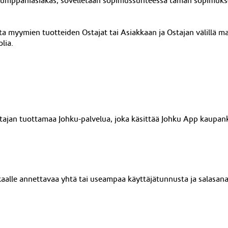
Kumppaniasiakas, sovelletaan sopimussuhteessa tämän sopimuks
tta myymien tuotteiden Ostajat tai Asiakkaan ja Ostajan välillä m
lia.
ttajan tuottamaa Johku-palvelua, joka käsittää Johku App kaupan
aalle annettavaa yhtä tai useampaa käyttäjätunnusta ja salasanaa