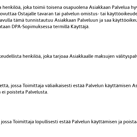
ista henkilöä, joka toimii toisena osapuolena Asiakkaan Palvelua 
uovuttaa Ostajalle tavaran tai palvelun omistus- tai käyttöoikeud
nka avulla tämä tunnistautuu Asiakkaan Palveluun ja saa käyttöoi
tataan DPA-Sopimuksessa termillä Käyttäjä.
ikeudellista henkilöä, joka tarjoaa Asiakkaalle maksujen välityspal
ttä, jossa Toimittaja väliaikaisesti estää Palvelun käyttämisen A
ei poisteta Palvelusta.
jossa Toimittaja lopullisesti estää Palvelun käyttämisen ja poist