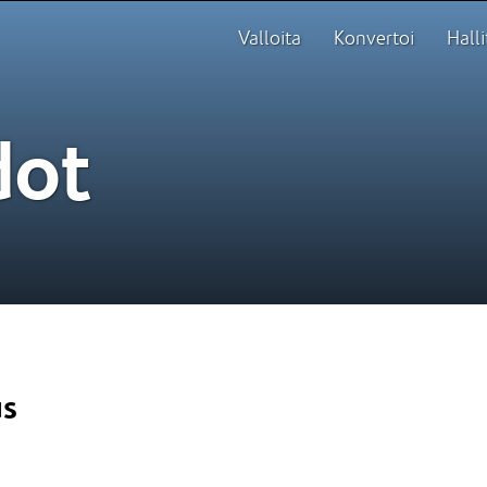
Valloita
Konvertoi
Halli
dot
us