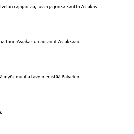
lvelun rajapintaa
, jossa ja jonka kautta Asiakas
a haltuun Asiakas on antanut Asiakkaan
kä myös muulla tavoin edistää Palvelun
.