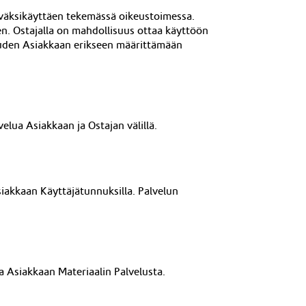
hyväksikäyttäen tekemässä oikeustoimessa.
en. Ost
ajalla on mahdollisuus ottaa käyttöön
keuden Asiakkaan erikseen määrittämään
velua Asiakkaan ja Ostajan välillä.
siakkaan Käyttäjätunnuksilla. Palvelun
aa Asiakkaan Materiaalin Palvelusta.