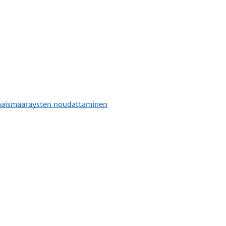
omaismääräysten noudattaminen