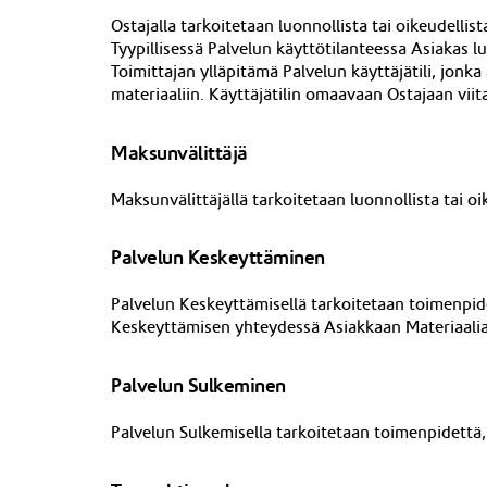
Ostajalla tarkoitetaan luonnollista tai oikeudell
Tyypillisessä Palvelun käyttötilanteessa Asiakas l
Toimittajan ylläpitämä Palvelun käyttäjätili, jo
materiaaliin. Käyttäjätilin omaavaan
Ostajaan vii
Maksunvälittäjä
Maksunvälittäjä
ll
ä tarkoitetaan luonnollista tai o
Palvelun Keskeyttäminen
Palvelun Keskeyttämisellä tarkoitetaan toimenpide
Keskeyttämisen yhteydessä Asiakkaan Materiaalia 
Palvelun Sulkeminen
Palvelun Sulkemisella tarkoitetaan toimenpidettä, 