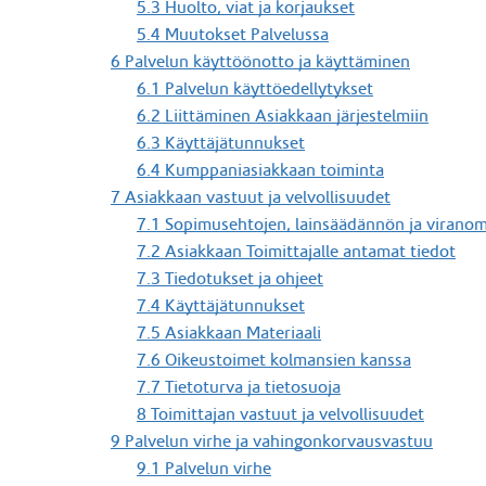
5.3 Huolto, viat ja korjaukset
5.4 Muutokset Palvelussa
6 Palvelun käyttöönotto ja käyttäminen
6.1 Palvelun käyttöedellytykset
6.2 Liittäminen Asiakkaan järjestelmiin
6.3 Käyttäjätunnukset
6.4 Kumppaniasiakkaan toiminta
7 Asiakkaan vastuut ja velvollisuudet
7.1 Sopimusehtojen, lainsäädännön ja viran
7.2 Asiakkaan Toimittajalle antamat tiedot
7.3 Tiedotukset ja ohjeet
7.4 Käyttäjätunnukset
7.5 Asiakkaan Materiaali
7.6 Oikeustoimet kolmansien kanssa
7.7 Tietoturva ja tietosuoja
8 Toimittajan vastuut ja velvollisuudet
9 Palvelun virhe ja vahingonkorvausvastuu
9.1 Palvelun virhe