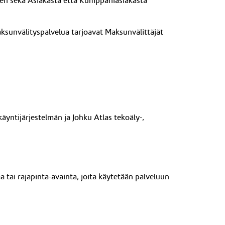
en sekä Asiakasta että Kumppaniasiakasta
aksunvälityspalvelua tarjoavat Maksunvälittäjät
käyntijärjestelmän ja Johku
Atlas
tekoäly-
,
 tai rajapinta-avainta, joita käytetään palveluun