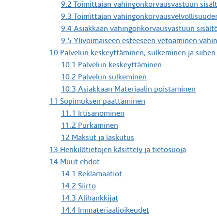
9.2 Toimittajan vahingonkorvausvastuun sisäl
9.3 Toimittajan vahingonkorvausvelvollisuud
9.4 Asiakkaan vahingonkorvausvastuun sisält
9.5 Ylivoimaiseen esteeseen vetoaminen vahi
10 Palvelun keskeyttäminen, sulkeminen ja siihen
10.1 Palvelun keskeyttäminen
10.2 Palvelun sulkeminen
10.3 Asiakkaan Materiaalin poistaminen
11 Sopimuksen päättäminen
11.1 Irtisanominen
11.2 Purkaminen
12 Maksut ja laskutus
13 Henkilötietojen käsittely ja tietosuoja
14 Muut ehdot
14.1 Reklamaatiot
14.2 Siirto
14.3 Alihankkijat
14.4 Immateriaalioikeudet