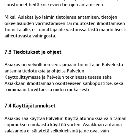
suostuneet heitä koskevien tietojen antamiseen.
Mikäli Asiakas lyö laimin tietojensa antamisen, tietojen
oikeellisuuden varmistamisen tai muutosten ilmoittamisen
Toimittajalle, ei Toimittaja ole vastuussa tästä mahdollisesti
aiheutuvasta vahingosta.
7.3 Tiedotukset ja ohjeet
Asiakas on velvollinen seuraamaan Toimittajan Palvelusta
antamia tiedotuksia ja ohjeita Palvelun
Käyttöliittymässä
ja
Palvelun teknisessä tu
essa
sekä
Asiakkaan ilmoittamaan osoitteeseen sähköpostitse, sekä
toimimaan tarvittaessa niiden mukaisesti.
7.4 Käyttäjätunnukset
Asiakas saa käyttää Palvelun Käyttäjätunnuksia vain tämän
sopimuksen mukaista käyttöä varten. Asiakkaan antamia
salasanoja ei säilytetä selkokielisinä ja ne ovat vain