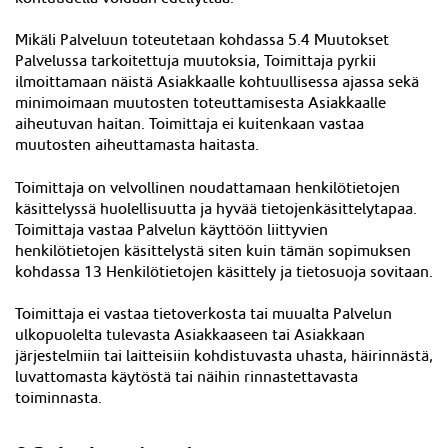
Mikäli Palveluun toteutetaan kohdassa 5.
4
Muutokset
Palvelussa tarkoitettuja muutoksia, Toimittaja pyrkii
ilmoittamaan näistä Asiakkaalle kohtuullisessa ajassa sekä
minimoimaan muutosten toteuttamisesta Asiakkaalle
aiheutuvan haitan. Toimittaja ei kuitenkaan vastaa
muutosten aiheuttamasta haitasta.
Toimittaja on velvollinen noudattamaan henkilötietojen
käsittelyssä huolellisuutta ja hyvää tietojenkäsittelytapaa.
Toimittaja vastaa Palvelun käyttöön liittyvien
henkilötietojen käsittelystä siten kuin tämän sopimuksen
kohdassa 13 Henkilötietojen käsittely ja tietosuoja sovitaan.
Toimittaja ei vastaa tietoverkosta tai muualta Palvelun
ulkopuolelta tulevasta Asiakkaaseen tai Asiakkaan
järjestelmiin tai laitteisiin kohdistuvasta uhasta, häirinnästä,
luvattomasta käytöstä tai näihin rinnastettavasta
toiminnasta.