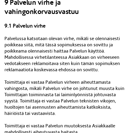
9 Palvelun virhe ja
vahingonkorvausvastuu
9.1 Palvelun virhe
Palvelussa katsotaan olevan virhe, mikäli se olennaisesti
poikkeaa siitä, mitä tässä sopimuksessa on sovittu ja
poikkeama olennaisesti haittaa Palvelun käyttöä.
Mahdollisessa virhetilanteessa Asiakkaan on virheeseen
vedotakseen reklamoitava siten kuin tämän sopimuksen
reklamaatiota koskevassa ehdossa on sovittu.
Toimittaja ei vastaa Palvelun virheen aiheuttamasta
vahingosta, mikäli Palvelun virhe on johtunut muusta kuin
Toimittajan toiminnasta tai laiminlyönnistä johtuvasta
syystä. Toimittaja ei vastaa Palvelun teknisten vikojen,
huoltojen tai asennusten aiheuttamista katkoksista,
häiriöistä tai vastaavista.
Toimittaja ei vastaa Palvelun muutoksesta Asiakkaalle
mahdollisesti aiheutu
v
asta haitasta.