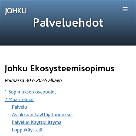
≡
Palveluehdot
Johku Ekosysteemisopimus
Voimassa 30.6.2026 alkaen.
1 Sopimuksen osapuolet
2 Määritelmät
Palvelu
Asiakkaan käyttäjätunnukset
Palvelun Käyttöliittymä
Loppukäyttäjä