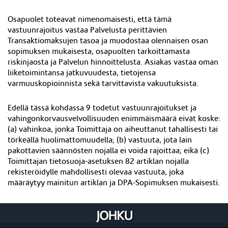
Osapuolet toteavat nimenomaisesti, että tämä
vastuunrajoitus vastaa Palvelusta perittävien
Transaktiomaksujen tasoa ja muodostaa olennaisen osan
sopimuksen mukaisesta, osapuolten tarkoittamasta
riskinjaosta ja Palvelun hinnoittelusta. Asiakas vastaa oman
liiketoimintansa jatkuvuudesta, tietojensa
varmuuskopioinnista sekä tarvittavista vakuutuksista.
Edellä tässä kohdassa 9 todetut vastuunrajoitukset ja
vahingonkorvausvelvollisuuden enimmäismäärä eivät koske:
(a) vahinkoa, jonka Toimittaja on aiheuttanut tahallisesti tai
törkeällä huolimattomuudella; (b) vastuuta, jota lain
pakottavien säännösten nojalla ei voida rajoittaa; eikä (c)
Toimittajan tietosuoja-asetuksen 82 artiklan nojalla
rekisteröidylle mahdollisesti olevaa vastuuta, joka
määräytyy mainitun artiklan ja DPA-Sopimuksen mukaisesti.
Korvausvaatimuksen edellytyksenä on, että Asiakas on
reklamoinut virheestä kohdan 14.1 mukaisesti.