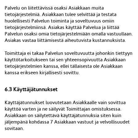
Palvelu on liitettävissä osaksi Asiakkaan muita
tietojärjestelmiä. Asiakkaan tulee selvittää ja testata
huolellisesti Palvelun toiminta ja soveltuvuus omiin
tietojärjestelmiinsä. Asiakas käyttää Palvelua ja liittää
Palvelun osaksi omia tietojärjestelmiään omalla vastuullaan.
Asiakas vastaa liittämisestä aiheutuvista kustannuksista.
Toimittaja ei takaa Palvelun soveltuvuutta johonkin tiettyyn
käyttötarkoitukseen tai sen yhteensopivuutta Asiakkaan
tietojärjestelmien kanssa, ellei tällaisesta ole Asiakkaan
kanssa erikseen kirjallisesti sovittu.
6.3 Käyttäjätunnukset
Käyttäjätunnukset luovutetaan Asiakkaalle vain sovittua
käyttöä varten ja ne säilyvät Toimittajan omistuksessa.
Asiakkaan on säilytettävä käyttäjätunnuksia siten kuin
jäljempänä kohdassa
7
Asiakkaan vastuut ja velvollisuudet
sovitaan.