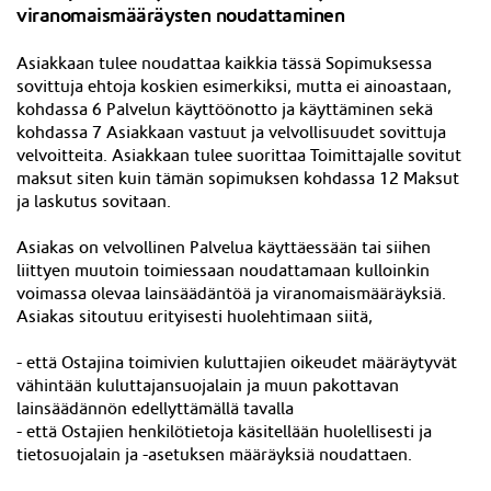
viranomaismääräysten noudattaminen
Asiakkaan tulee noudattaa kaikkia tässä Sopimuksessa
sovittuja ehtoja koskien esimerkiksi, mutta ei ainoastaan,
kohdassa 6 Palvelun käyttöönotto ja käyttäminen sekä
kohdassa 7 Asiakkaan vastuut ja velvollisuudet sovittuja
velvoitteita. Asiakkaan tulee suorittaa Toimittajalle sovitut
maksut siten kuin tämän sopimuksen kohdassa 12 Maksut
ja laskutus sovitaan.
Asiakas on velvollinen Palvelua käyttäessään tai siihen
liittyen muutoin toimiessaan noudattamaan kulloinkin
voimassa olevaa lainsäädäntöä ja viranomaismääräyksiä.
Asiakas sitoutuu erityisesti huolehtimaan siitä,
- että Ostajina toimivien kuluttajien oikeudet määräytyvät
vähintään kuluttajansuojalain ja muun pakottavan
lainsäädännön edellyttämällä tavalla
- että Ostajien henkilötietoja käsitellään huolellisesti ja
tietosuojalain ja -asetuksen määräyksiä noudattaen.