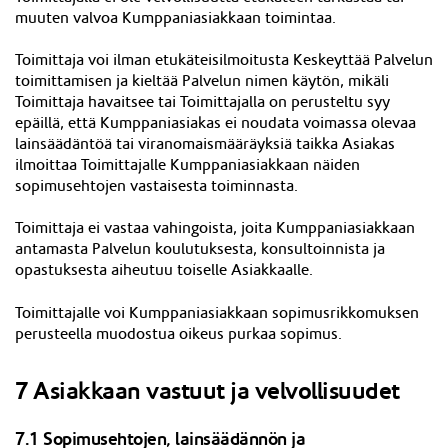
muuten valvoa Kumppaniasiakkaan toimintaa.
Toimittaja voi ilman etukäteisilmoitusta Keskeyttää Palvelun
toimittamisen ja kieltää Palvelun nimen käytön, mikäli
Toimittaja havaitsee tai Toimittajalla on perusteltu syy
epäillä, että Kumppaniasiakas ei noudata voimassa olevaa
lainsäädäntöä tai viranomaismääräyksiä taikka Asiakas
ilmoittaa Toimittajalle Kumppaniasiakkaan näiden
sopimusehtojen vastaisesta toiminnasta.
Toimittaja ei vastaa vahingoista, joita Kumppaniasiakkaan
antamasta Palvelun koulutuksesta, konsultoinnista ja
opastuksesta aiheutuu toiselle Asiakkaalle.
Toimittajalle voi Kumppaniasiakkaan sopimusrikkomuksen
perusteella muodostua oikeus purkaa sopimus.
7 Asiakkaan vastuut ja velvollisuudet
7.1 Sopimusehtojen, lainsäädännön ja