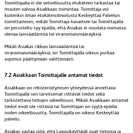
Toimittajalla ei ole velvollisuutta etukäteen tarkastaa tai
muuten valvoa Asiakkaan toimintaa. Toimittaja voi
kuitenkin ilman etukäteisilmoitusta Keskeyttää Palvelun
toimittamisen, mikäli Toimittaja havaitsee tai Toimittajalla
on perusteltu syy epäillä, että Asiakas ei noudata voimassa
olevaa lainsäädäntöä tai viranomaismääräyksiä.
Mikäli Asiakas rikkoo lainsäädäntöä tai
viranomaismääräyksiä, on Toimittajalla oikeus purkaa
sopimus päättymään välittömästi.
7.2 Asiakkaan Toimittajalle antamat tiedot
Asiakkaan on rekisteröitymisen yhteydessä annettava
Toimittajalle sen tarvitsemat riittävät tiedot sekä
tarkistettava tietojen oikeellisuus. Mikäli Asiakkaan antamat
tiedot eivät ole riittäviä tai Toimittajan on syytä epäillä
niiden oikeellisuutta, Toimittajalla on oikeus Keskeyttää
palvelu.
Asiakas vastaa siitä, että Loppukäyttäjät ovat tietoisia ja