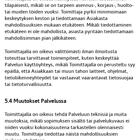
tilapäisesti, mikäli se on tarpeen asennus-, korjaus-, huolto-
tai muiden töiden vuoksi. Toimittaja pyrkii minimoimaan
keskeytyksen keston ja tiedottamaan Asiakasta
mahdollisuuksien mukaan etukäteen. Mikäli tiedottaminen
etukäteen ei ole mahdollista, asiasta pyritään tiedottamaan
mahdollisimman pian jälkikäteen.
Toimittajalla on oikeus välittömästi ilman ilmoitusta
toteuttaa tarvittavat toimenpiteet, kuten keskeyttää
Palvelun käyttöyhteys, mikäli Toimittajalla on perusteltu syy
epäillä, että Asiakkaan tai muun tahon laitteet, ohjelmat,
tietoliikenneyhteydet tai vastaavat vaarantavat tietosuojaa
tai tietoturvallisuutta.
5.
4
Muutokset Palvelussa
Toimittajalla on oikeus tehdä Palveluun teknisiä ja muita
muutoksia, mikäli sopimuksen sisältö tai palvelukuvaus ei
niiden vuoksi kokonaisuutena tarkastellen olennaisesti
muutu. Toimittaja tiedottaa näistä mahdollisuuksien