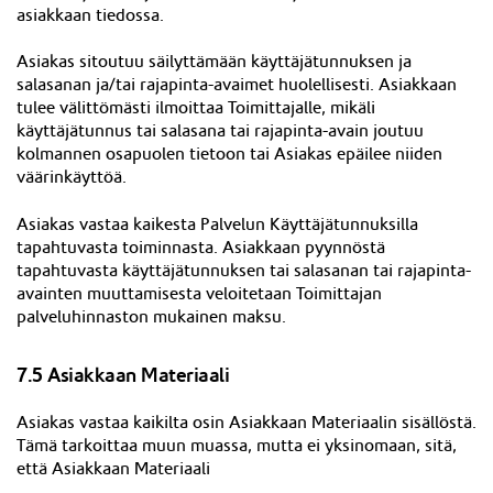
asiakkaan tiedossa.
Asiakas sitoutuu säilyttämään käyttäjätunnuksen ja
salasanan
ja/tai rajapinta-avaimet
huolellisesti. Asiakkaan
tulee välittömästi ilmoittaa Toimittajalle, mikäli
käyttäjätunnus tai salasana tai rajapinta-avain joutuu
kolmannen osapuolen tietoon tai Asiakas epäilee niiden
väärinkäyttöä.
Asiakas vastaa kaikesta Palvelun Käyttäjätunnuksilla
tapahtuvasta toiminnasta. Asiakkaan pyynnöstä
tapahtuvasta käyttäjätunnuksen tai salasanan t
ai rajapinta-
avainten
muuttamisesta veloitetaan Toimittajan
palveluhinnaston mukainen maksu.
7.5 Asiakkaan Materiaali
Asiakas vastaa kaikilta osin Asiakkaan Materiaalin sisällöstä.
Tämä tarkoittaa muun muassa, mutta ei yksinomaan, sitä,
että Asiakkaan Materiaali