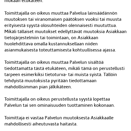
mukaan etukäteen.
Toimittajalla on oikeus muuttaa Palvelua lainsäädännön
muutoksen tai viranomaisen päätöksen vuoksi tai muusta
erityisestä syystä olosuhteiden olennaisesti muututtua.
Mikäli tällaiset muutokset edellyttävät muutoksia Asiakkaan
tietojärjestelmiin tai toimintaan, on Asiakkaan
huolehdittava omalla kustannuksellaan niiden
asianmukaisesta toteuttamisesta kohtuullisessa ajassa.
Toimittajalla on oikeus muuttaa Palvelun sisältöä
tiedottamatta tästä etukäteen, mikäli tämä on perustellusti
tarpeen esimerkiksi tietoturva- tai muista syistä. Tällöin
tehdyistä muutoksista pyritään tiedottamaan
mahdollisimman pian jälkikäteen.
Toimittajalla on oikeus perustellusta syystä lopettaa
Palvelun tai sen ominaisuuden tuottaminen kokonaan.
Toimittaja ei vastaa Palvelun muutoksesta Asiakkaalle
mahdollisesti aiheutu
v
asta haitasta.