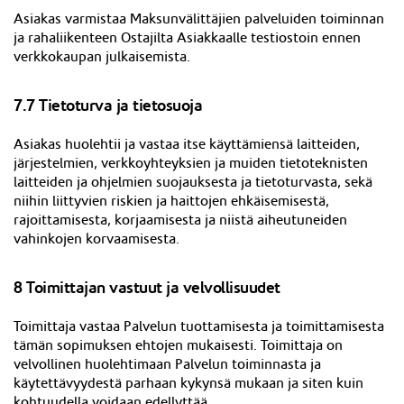
Asiakas varmistaa Maksunvälittäjien palveluiden toiminnan
ja rahaliikenteen Ostajilta Asiakkaalle testiostoin ennen
verkkokaupan julkaisemista.
7.7 Tietoturva ja tietosuoja
Asiakas huolehtii ja vastaa itse käyttämiensä laitteiden,
järjestelmien, verkkoyhteyksien ja muiden tietoteknisten
laitteiden ja ohjelmien suojauksesta ja tietoturvasta, sekä
niihin liittyvien riskien ja haittojen ehkäisemisestä,
rajoittamisesta, korjaamisesta ja niistä aiheutuneiden
vahinkojen korvaamisesta.
8 Toimittajan vastuut ja velvollisuudet
Toimittaja vastaa Palvelun tuottamisesta ja toimittamisesta
tämän sopimuksen ehtojen mukaisesti. Toimittaja on
velvollinen huolehtimaan Palvelun toiminnasta ja
käytettävyydestä parhaan kykynsä mukaan ja siten kuin
kohtuudella voidaan edellyttää.