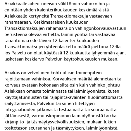
Asiakkaalle aiheutuneisiin välittömiin vahinkoihin ja
enintään yhden kalenterikuukauden keskimääräistä
Asiakkaalle kertyneitä Transaktiomaksuja vastaavaan
rahamäärään. Keskimääräisen kuukauden
Transaktiomaksujen rahamäärä on vahingonkorvausvastuun
perusteena olevaa virhettä, laiminlyöntiä tai vastaavaa
tapahtumaa edeltävien 12 kalenterikuukauden
Transaktiomaksujen yhteenlaskettu määrä jaettuna 12:lla.
Jos Palvelu on ollut käytössä 12 kuukautta lyhyemmän ajan,
lasketaan keskiarvo Palvelun käyttökuukausien mukaan.
Asiakas on velvollinen kohtuullisin toimenpitein
rajoittamaan vahinkoa. Korvauksen määrää alennetaan tai
korvaus evätään kokonaan siltä osin kuin vahinko johtuu
Asiakkaan omasta toiminnasta tai laiminlyönnistä, kuten
käyttäjätunnusten tai rajapinta-avainten huolimattomasta
säilyttämisestä, Palvelun tai siihen liitettyjen
integraatioiden jatkuvasta testaamatta tai seuraamatta
jättämisestä, varmuuskopioinnin laiminlyönnistä taikka
kirjanpito- ja täsmäytysvelvollisuuksien, mukaan lukien
tositetason seurannan ja täsmäytyksen, laiminlyönnistä.