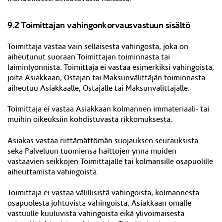
9.2 Toimittajan vahingonkorvausvastuun sisältö
T
oimittaja vastaa vain sellaisesta vahingosta, joka on
aiheutunut suoraan Toimittajan toiminnasta tai
laiminlyönnistä. Toimittaja ei vastaa esimerkiksi vahingoista,
joita Asiakkaan, Ostajan tai Maksunvälittäjän toiminnasta
aiheutuu Asiakkaalle, Ostajalle tai Maksunvälittäjälle.
Toimittaja ei vastaa Asiakkaan kolmannen immateriaali- tai
muihin oikeuksiin kohdistuvasta rikkomuksesta.
Asiakas vastaa riittämättömän suojauksen seurauksista
sekä Palveluun tuomiensa haittojen ynnä muiden
vastaavien seikkojen Toimittajalle tai kolmansille osapuolille
aiheuttamista vahingoista.
Toimittaja ei vastaa välillisistä vahingoista, kolmannesta
osapuolesta johtuvista vahingoista, Asiakkaan omalle
vastuulle kuuluvista vahingoista eikä ylivoimaisesta