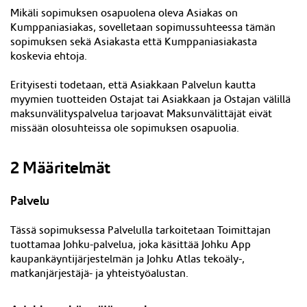
Mikäli sopimuksen osapuolena oleva Asiakas on
Kumppaniasiakas, sovelletaan sopimussuhteessa tämän
sopimuksen sekä Asiakasta että Kumppaniasiakasta
koskevia ehtoja.
Erityisesti todetaan, että Asiakkaan Palvelun kautta
myymien tuotteiden Ostajat tai Asiakkaan ja Ostajan välillä
maksunvälityspalvelua tarjoavat Maksunvälittäjät eivät
missään olosuhteissa ole sopimuksen osapuolia.
2 Määritelmät
Palvelu
Tässä sopimuksessa Palvelulla tarkoitetaan Toimittajan
tuottamaa Johku-palvelua, joka käsittää Johku App
kaupankäyntijärjestelmän ja Johku
Atlas
tekoäly-
,
matkanjärjest
äjä- ja yhteistyöalustan.