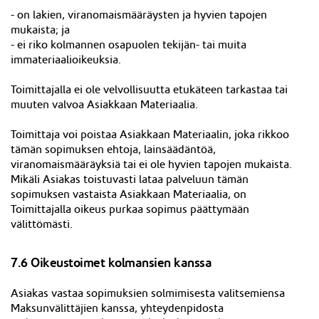
- on lakien, viranomaismääräysten ja hyvien tapojen
mukaista; ja
- ei riko kolmannen osapuolen tekijän- tai muita
immateriaalioikeuksia.
Toimittajalla ei ole velvollisuutta etukäteen tarkastaa tai
muuten valvoa Asiakkaan Materiaalia.
Toimittaja voi poistaa Asiakkaan Materiaalin, joka rikkoo
tämän sopimuksen ehtoja, lainsäädäntöä,
viranomaismääräyksiä tai ei ole hyvien tapojen mukaista.
Mikäli Asiakas toistuvasti lataa palveluun tämän
sopimuksen vastaista Asiakkaan Materiaalia, on
Toimittajalla oikeus purkaa sopimus päättymään
välittömästi.
7.6 Oikeustoimet kolmansien kanssa
Asiakas vastaa sopimuksien solmimisesta valitsemiensa
Maksunvälittäjien kanssa, yhteydenpidosta