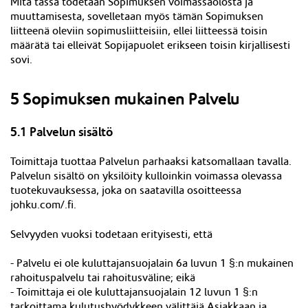
Mitä tässä todetaan Sopimuksen voimassaolosta ja
muuttamisesta, sovelletaan myös tämän Sopimuksen
liitteenä oleviin sopimusliitteisiin, ellei liitteessä toisin
määrätä tai elleivät Sopijapuolet erikseen toisin kirjallisesti
sovi.
5 Sopimuksen mukainen Palvelu
5.1 Palvelun sisältö
Toimittaja tuottaa Palvelun parhaaksi katsomallaan tavalla.
Palvelun sisältö on yksilöity kulloinkin voimassa olevassa
tuotekuvauksessa, joka on saatavilla osoitteessa
johku.com/.fi.
Selvyyden vuoksi todetaan erityisesti, että
- Palvelu ei ole kuluttajansuojalain 6a luvun 1 §:n mukainen
rahoituspalvelu tai rahoitusväline; eikä
- Toimittaja ei ole kuluttajansuojalain 12 luvun 1 §:n
tarkoittama kulutushyödykkeen välittäjä Asiakkaan ja