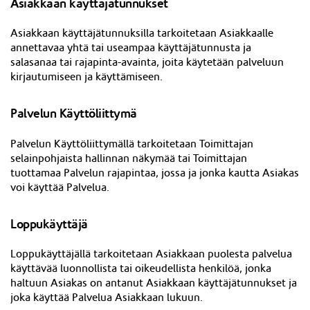
Asiakkaan käyttäjätunnukset
Asiakkaan käyttäjätunnuksilla tarkoitetaan Asiakkaalle
annettavaa yhtä tai useampaa käyttäjätunnusta ja
salasanaa tai rajapinta-avainta, joita käytetään palveluun
kirjautumiseen ja
käyttämiseen
.
Palvelun Käyttöliittymä
Palvelun Käyttöliittymällä tarkoitetaan Toimittajan
selainpohjaista hallinnan näkymää tai
Toimittajan
tuottamaa Palvelun rajapintaa
, jossa ja jonka kautta Asiakas
voi käyttää Palvelua.
Loppukäyttäjä
Loppukäyttäjällä tarkoitetaan Asiakkaan puolesta palvelua
käyttävää luonnollista tai oikeudellista henkilöä, jonka
haltuun Asiakas on antanut Asiakkaan käyttäjätunnukset ja
joka käyttää Palvelua Asiakkaan lukuun.