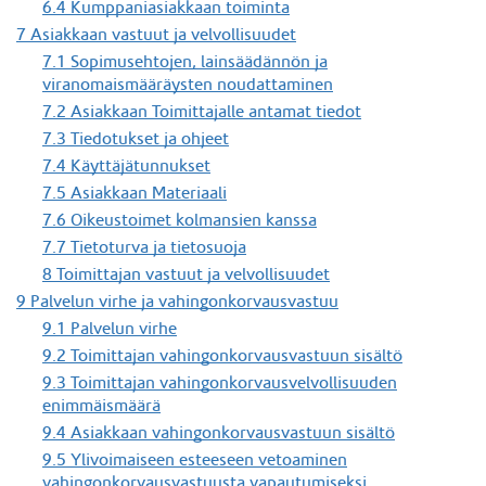
6.4 Kumppaniasiakkaan toiminta
7 Asiakkaan vastuut ja velvollisuudet
7.1 Sopimusehtojen, lainsäädännön ja
viranomaismääräysten noudattaminen
7.2 Asiakkaan Toimittajalle antamat tiedot
7.3 Tiedotukset ja ohjeet
7.4 Käyttäjätunnukset
7.5 Asiakkaan Materiaali
7.6 Oikeustoimet kolmansien kanssa
7.7 Tietoturva ja tietosuoja
8 Toimittajan vastuut ja velvollisuudet
9 Palvelun virhe ja vahingonkorvausvastuu
9.1 Palvelun virhe
9.2 Toimittajan vahingonkorvausvastuun sisältö
9.3 Toimittajan vahingonkorvausvelvollisuuden
enimmäismäärä
9.4 Asiakkaan vahingonkorvausvastuun sisältö
9.5 Ylivoimaiseen esteeseen vetoaminen
vahingonkorvausvastuusta vapautumiseksi