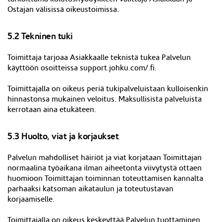
Ostajan välisissä oikeustoimissa.
5.
2
Tekninen tuki
Toimittaja tarjoaa Asiakkaalle teknistä tukea Palvelun
käyttöön osoitteissa support.johku.com/.fi.
Toimittajalla on oikeus periä tukipalveluistaan kulloisenkin
hinnastonsa mukainen veloitus. Maksullisista palveluista
kerrotaan aina etukäteen.
5.
3
Huolto, viat ja korjaukset
Palvelun mahdolliset häiriöt ja viat korjataan Toimittajan
normaalina työaikana ilman aiheetonta viivytystä ottaen
huomioon Toimittajan toiminnan toteuttamisen kannalta
parhaaksi katsoman aikataulun ja toteutustavan
korjaamiselle.
Toimittajalla on oikeus keskeyttää Palvelun tuottaminen