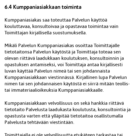
6.4 Kumppaniasiakkaan toiminta
Kumppaniasiakas saa toteuttaa Palvelun käyttöä
kouluttavaa, konsultoivaa ja opastavaa toimintaa vain
Toimittajan kirjallisella suostumuksella.
Mikäli Palvelun Kumppaniasiakas osoittaa Toimittajalle
tietotaitonsa Palvelun käytöstä ja Toimittaja toteaa sen
olevan riittävä laadukkaan koulutuksen, konsultoinnin ja
opastuksen antamiseksi, voi Toimittaja antaa kirjallisesti
luvan käyttää Palvelun nimeä tai sen johdannaista
Kumppaniasiakkaan viestinnässä. Kirjallinen lupa Palvelun
nimen tai sen johdannaisen käytöstä ei siirrä mitään teollis-
tai immateriaalioikeuksia Kumppaniasiakkaalle.
Kumppaniasiakkaan velvollisuus on sekä hankkia riittävä
tietotaito Palvelusta laadukasta koulutusta, konsultointia ja
opastusta varten että ylläpitää tietotaitoa osallistumalla
Palvelusta tehtävään viestintään.
Toimittajalla ei ole velvollisuutta etukäteen tarkastaa tai