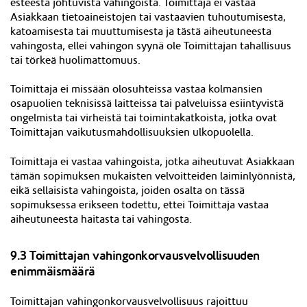
esteestä johtuvista vahingoista. Toimittaja ei vastaa
Asiakkaan tietoaineistojen tai vastaavien tuhoutumisesta,
katoamisesta tai muuttumisesta ja tästä aiheutuneesta
vahingosta, ellei vahingon syynä ole Toimittajan tahallisuus
tai törkeä huolimattomuus.
Toimittaja ei missään olosuhteissa vastaa kolmansien
osapuolien teknisissä laitteissa tai palveluissa esiintyvistä
ongelmista tai virheistä tai toimintakatkoista, jotka ovat
Toimittajan vaikutusmahdollisuuksien ulkopuolella.
Toimittaja ei vastaa vahingoista, jotka aiheutuvat Asiakkaan
tämän sopimuksen mukaisten velvoitteiden laiminlyönnistä,
eikä sellaisista vahingoista, joiden osalta on tässä
sopimuksessa erikseen todettu, ettei Toimittaja vastaa
aiheutuneesta haitasta tai vahingosta.
9.3 Toimittajan vahingonkorvausvelvollisuuden
enimmäismäärä
Toimittajan vahingonkorvausvelvollisuus rajoittuu