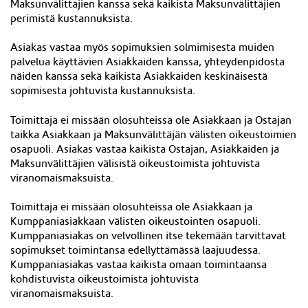
Maksunvälittäjien kanssa sekä kaikista Maksunvälittäjien
perimistä kustannuksista.
Asiakas vastaa myös sopimuksien solmimisesta muiden
palvelua käyttävien Asiakkaiden kanssa, yhteydenpidosta
näiden kanssa sekä kaikista Asiakkaiden keskinäisestä
sopimisesta johtuvista kustannuksista.
Toimittaja ei missään olosuhteissa ole Asiakkaan ja Ostajan
taikka Asiakkaan ja Maksunvälittäjän välisten oikeustoimien
osapuoli. Asiakas vastaa kaikista Ostajan, Asiakkaiden ja
Maksunvälittäjien välisistä oikeustoimista johtuvista
viranomaismaksuista.
Toimittaja ei missään olosuhteissa ole Asiakkaan ja
Kumppaniasiakkaan välisten oikeustointen osapuoli.
Kumppaniasiakas on velvollinen itse tekemään tarvittavat
sopimukset toimintansa edellyttämässä laajuudessa.
Kumppaniasiakas vastaa kaikista omaan toimintaansa
kohdistuvista oikeustoimista johtuvista
viranomaismaksuista.