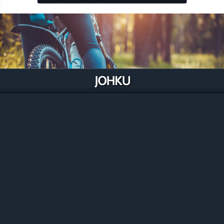
Välinevuokraajien opintopolku
Johkun opintopolku välineiden vuokraajille käy läpi
erilaisten varusteiden ja välineiden vuokraamisen
Johkulla. Opintopolku on jaettu teemoittain lyhyisiin
oppitunteihin Johkun perustamisesta,
vuokratuotteiden luontiin ja hallintaan.
Välinevuokraajan opintopolulle