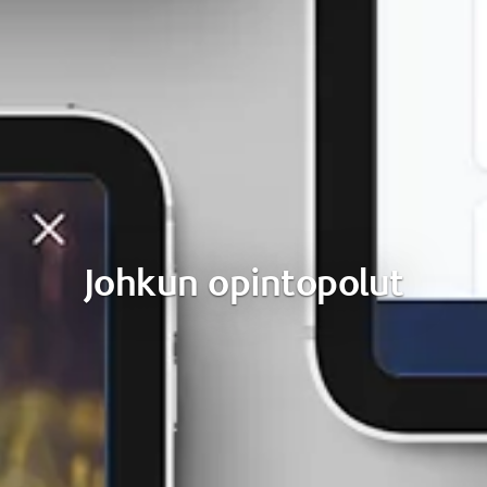
Johkun opintopolut