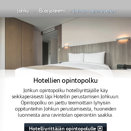
Johku
Ekosysteemi
Johkun opintopolut
Hotellien opintopolku
Johkun opintopolku hotelliyrittäjälle käy
seikkaperäisesti läpi Hotellin perustamisen Johkuun.
Opintopolku on jaettu teemoittain lyhyisiin
oppitunteihin Johkun perustamisesta, huoneiden
luonneista aina ravintolan operointiin saakka.
Hotelliyrittäjän opintopolulle