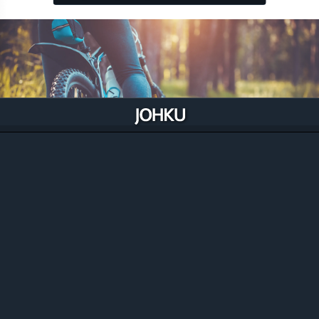
Välinevuokraajien opintopolku
Johkun opintopolku välineiden vuokraajille käy läpi
erilaisten varusteiden ja välineiden vuokraamisen
Johkulla. Opintopolku on jaettu teemoittain lyhyisiin
oppitunteihin Johkun perustamisesta,
vuokratuotteiden luontiin ja hallintaan.
Välinevuokraajan opintopolulle