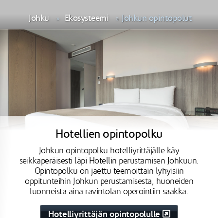
Johku
Ekosysteemi
Johkun opintopolut
Hotellien opintopolku
Johkun opintopolku hotelliyrittäjälle käy
seikkaperäisesti läpi Hotellin perustamisen Johkuun.
Opintopolku on jaettu teemoittain lyhyisiin
oppitunteihin Johkun perustamisesta, huoneiden
luonneista aina ravintolan operointiin saakka.
Hotelliyrittäjän opintopolulle