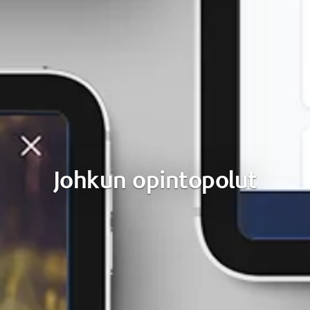
Johkun opintopolut