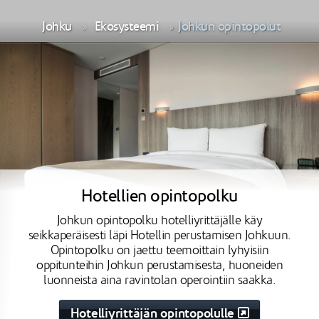
Johku
Ekosysteemi
Johkun opintopolut
Hotellien opintopolku
Johkun opintopolku hotelliyrittäjälle käy
seikkaperäisesti läpi Hotellin perustamisen Johkuun.
Opintopolku on jaettu teemoittain lyhyisiin
oppitunteihin Johkun perustamisesta, huoneiden
luonneista aina ravintolan operointiin saakka.
Hotelliyrittäjän opintopolulle