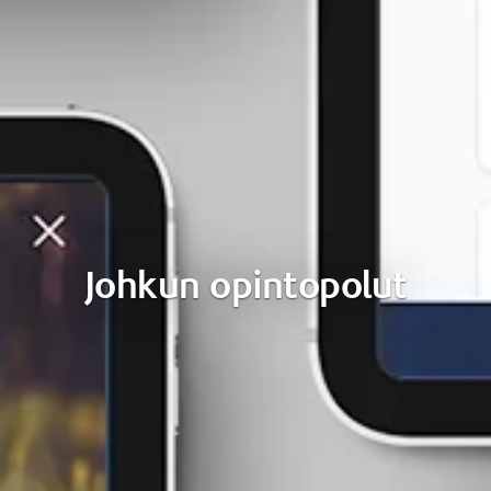
Johkun opintopolut