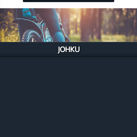
Välinevuokraajien opintopolku
Johkun opintopolku välineiden vuokraajille käy läpi
erilaisten varusteiden ja välineiden vuokraamisen
Johkulla. Opintopolku on jaettu teemoittain lyhyisiin
oppitunteihin Johkun perustamisesta,
vuokratuotteiden luontiin ja hallintaan.
Välinevuokraajan opintopolulle