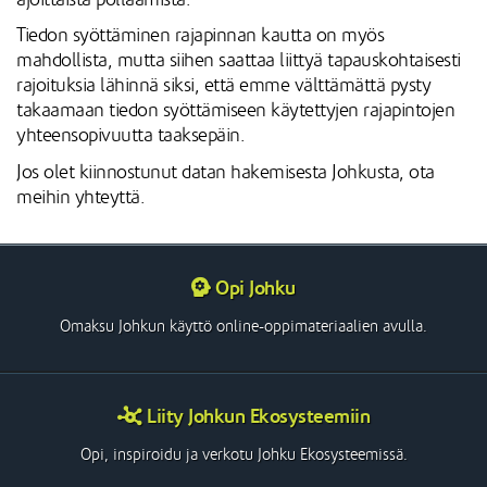
Tiedon syöttäminen rajapinnan kautta on myös
mahdollista, mutta siihen saattaa liittyä tapauskohtaisesti
rajoituksia lähinnä siksi, että emme välttämättä pysty
takaamaan tiedon syöttämiseen käytettyjen rajapintojen
yhteensopivuutta taaksepäin.
Jos olet kiinnostunut datan hakemisesta Johkusta, ota
meihin yhteyttä.
Opi Johku
Omaksu Johkun käyttö online-oppimateriaalien avulla.
Liity Johkun Ekosysteemiin
Opi, inspiroidu ja verkotu Johku Ekosysteemissä.