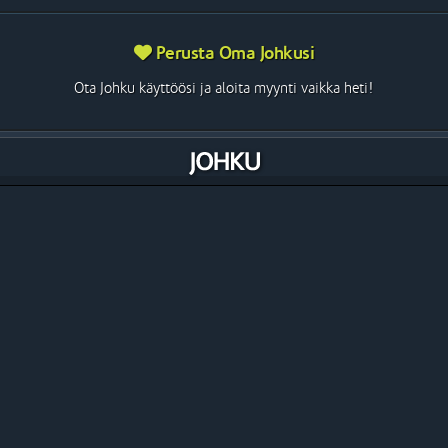
Perusta Oma Johkusi
Ota Johku käyttöösi ja aloita myynti vaikka heti!
The Future of Entrepreneurship
Johku on täysin uudenlainen työkalu, aina mukanasi kulkeva
järjestelmä, jonka avulla voit myydä palveluja ja tuotteita
sekä seurata liiketoimintasi kehitystä.