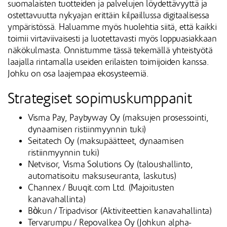
suomalaisten tuotteiden ja palvelujen löydettävyyttä ja
ostettavuutta nykyajan erittäin kilpaillussa digitaalisessa
ympäristössä. Haluamme myös huolehtia siitä, että kaikki
toimii virtaviivaisesti ja luotettavasti myös loppuasiakkaan
näkökulmasta. Onnistumme tässä tekemällä yhteistyötä
laajalla rintamalla useiden erilaisten toimijoiden kanssa.
Johku on osa laajempaa ekosysteemiä.
Strategiset sopimuskumppanit
Visma Pay, Paybyway Oy (maksujen prosessointi,
dynaamisen ristiinmyynnin tuki)
Seitatech Oy (maksupäätteet, dynaamisen
ristiinmyynnin tuki)
Netvisor, Visma Solutions Oy (taloushallinto,
automatisoitu maksuseuranta, laskutus)
Channex / Buuqit.com Ltd. (Majoitusten
kanavahallinta)
Bòkun / Tripadvisor (Aktiviteettien kanavahallinta)
Tervarumpu / Repovalkea Oy (Johkun alpha-