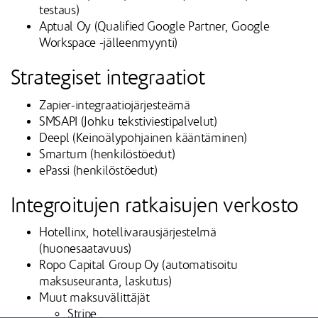
testaus)
Aptual Oy (Qualified Google Partner, Google
Workspace -jälleenmyynti)
Strategiset integraatiot
Zapier-integraatiojärjesteämä
SMSAPI (Johku tekstiviestipalvelut)
Deepl (Keinoälypohjainen kääntäminen)
Smartum (henkilöstöedut)
ePassi (henkilöstöedut)
Integroitujen ratkaisujen verkosto
Hotellinx, hotellivarausjärjestelmä
(huonesaatavuus)
Ropo Capital Group Oy (automatisoitu
maksuseuranta, laskutus)
Muut maksuvälittäjät
Stripe