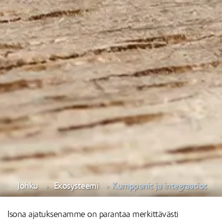
Johku
Ekosysteemi
Kumppanit ja integraatiot
Isona ajatuksenamme on parantaa merkittävästi