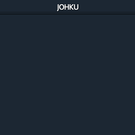
Alipay (Stripen kautta)
Paypal
Paytrail Oyj
Ålcom (SMS Gateway, kaksisuuntaiset
tekstiviestipalvelut)
Seam Labs (kattava integraatio useisiiin älylukitus-,
älylaite-, ja kulunvalvontajärjestelmiin)
Yale
IglooHome
Opi Johku
Omaksu Johkun käyttö online-oppimateriaalien avulla.
Liity Johkun Ekosysteemiin
Opi, inspiroidu ja verkotu Johku Ekosysteemissä.