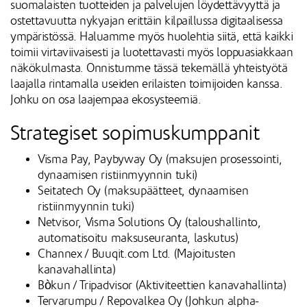
suomalaisten tuotteiden ja palvelujen löydettävyyttä ja
ostettavuutta nykyajan erittäin kilpaillussa digitaalisessa
ympäristössä. Haluamme myös huolehtia siitä, että kaikki
toimii virtaviivaisesti ja luotettavasti myös loppuasiakkaan
näkökulmasta. Onnistumme tässä tekemällä yhteistyötä
laajalla rintamalla useiden erilaisten toimijoiden kanssa.
Johku on osa laajempaa ekosysteemiä.
Strategiset sopimuskumppanit
Visma Pay, Paybyway Oy (maksujen prosessointi,
dynaamisen ristiinmyynnin tuki)
Seitatech Oy (maksupäätteet, dynaamisen
ristiinmyynnin tuki)
Netvisor, Visma Solutions Oy (taloushallinto,
automatisoitu maksuseuranta, laskutus)
Channex / Buuqit.com Ltd. (Majoitusten
kanavahallinta)
Bòkun / Tripadvisor (Aktiviteettien kanavahallinta)
Tervarumpu / Repovalkea Oy (Johkun alpha-