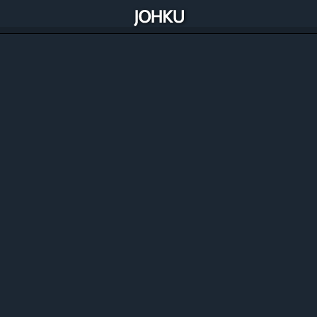
Alipay (Stripen kautta)
Paypal
Paytrail Oyj
Ålcom (SMS Gateway, kaksisuuntaiset
tekstiviestipalvelut)
Seam Labs (kattava integraatio useisiiin älylukitus-,
älylaite-, ja kulunvalvontajärjestelmiin)
Yale
IglooHome
Opi Johku
Omaksu Johkun käyttö online-oppimateriaalien avulla.
Liity Johkun Ekosysteemiin
Opi, inspiroidu ja verkotu Johku Ekosysteemissä.