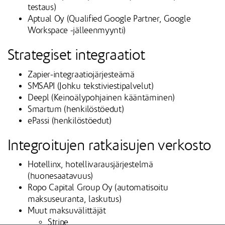
testaus)
Aptual Oy (Qualified Google Partner, Google
Workspace -jälleenmyynti)
Strategiset integraatiot
Zapier-integraatiojärjesteämä
SMSAPI (Johku tekstiviestipalvelut)
Deepl (Keinoälypohjainen kääntäminen)
Smartum (henkilöstöedut)
ePassi (henkilöstöedut)
Integroitujen ratkaisujen verkosto
Hotellinx, hotellivarausjärjestelmä
(huonesaatavuus)
Ropo Capital Group Oy (automatisoitu
maksuseuranta, laskutus)
Muut maksuvälittäjät
Stripe