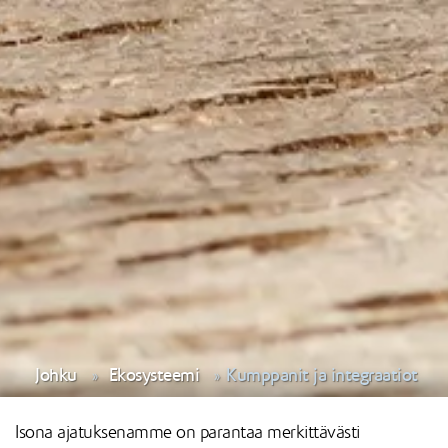
Johku
Ekosysteemi
Kumppanit ja integraatiot
Isona ajatuksenamme on parantaa merkittävästi