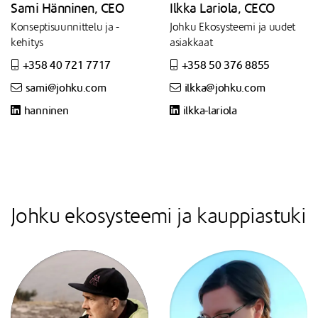
Sami Hänninen, CEO
Ilkka Lariola, CECO
Konseptisuunnittelu ja -
Johku Ekosysteemi ja uudet
kehitys
asiakkaat
+358 40 721 7717
+358 50 376 8855
sami@johku.com
ilkka@johku.com
hanninen
ilkka-lariola
Johku ekosysteemi ja kauppiastuki