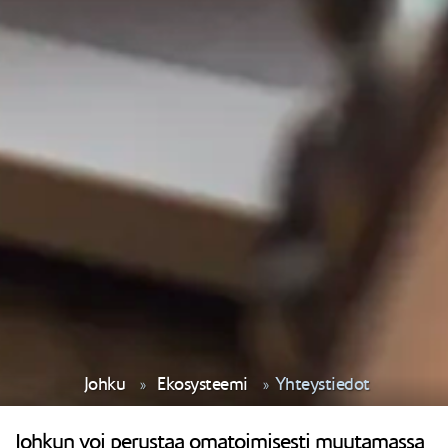
Johku
Ekosysteemi
Yhteystiedot
Johkun voi perustaa omatoimisesti muutamassa