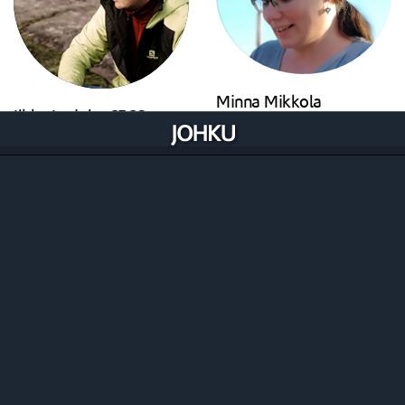
Minna Mikkola
Ilkka Lariola, CECO
Viestintä, kauppiastuki
Johku Ekosysteemi ja uudet
tuki@johku.com
asiakkaat
minnarajala/
+358 50 376 8855
ilkka@johku.com
ilkka-lariola
Visma Pay -maksujen välitys