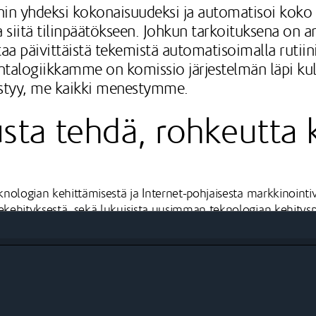
nnin yhdeksi kokonaisuudeksi ja automatisoi koko
 siitä tilinpäätökseen. Johkun tarkoituksena on a
a päivittäistä tekemistä automatisoimalla rutiini
talogiikkamme on komissio järjestelmän läpi kulk
estyy, me kaikki menestymme.
sta tehdä, rohkeutta k
nologian kehittämisestä ja Internet-pohjaisesta markkinointiv
kehityksestä, sekä lukuisista uusimman teknologian kehitysp
tirajapinnoista
apahtuma-alasta erinomaisten kumppaneiden ansiosta