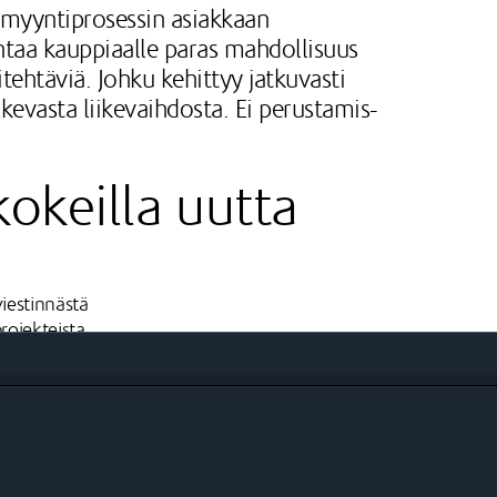
 myyntiprosessin asiakkaan
ntaa kauppiaalle paras mahdollisuus
tehtäviä. Johku kehittyy jatkuvasti
evasta liikevaihdosta. Ei perustamis-
okeilla uutta
iestinnästä
rojekteista