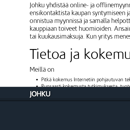
Johku yhdistää online- ja offlinemyy
ensikontaktista kaupan syntymiseen ja
onnistua myynnissä ja samalla helpotta
kauppiaan toiveet huomioiden. Ansain
tai kuukausimaksuja. Kun yritys men
Tietoa ja kokemu
Meillä on
Pitkä kokemus Internetiin pohjautuvan tek
Runsaasti kokemusta tutkimuksesta, tuote
Vahva ymmärrys ja kokemus eri ohjelmoin
Syvä, kehittyvä ymmärrys matkailu- ja t
Jatkuva intohimo kokeilla ja tutkia uutta
Halu tarjota asiakkaillemme vain parasta