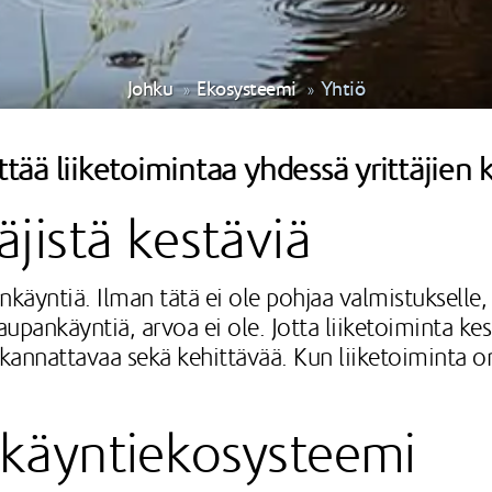
Johku
Ekosysteemi
Yhtiö
ttää liiketoimintaa yhdessä yrittäjien 
jistä kestäviä
äyntiä. Ilman tätä ei ole pohjaa valmistukselle, t
pankäyntiä, arvoa ei ole. Jotta liiketoiminta kestä
kannattavaa sekä kehittävää. Kun liiketoiminta o
käyntiekosysteemi