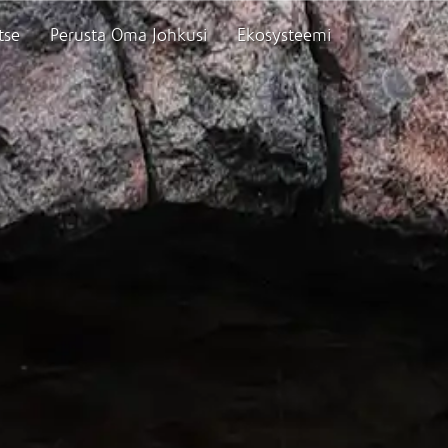
tse
Perusta Oma Johkusi
Ekosysteemi