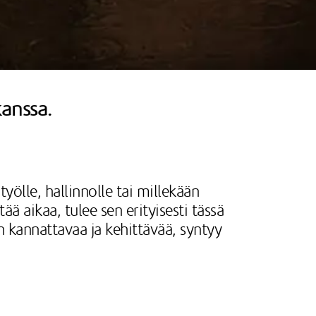
kanssa.
yölle, hallinnolle tai millekään
ä aikaa, tulee sen erityisesti tässä
n kannattavaa ja kehittävää, syntyy