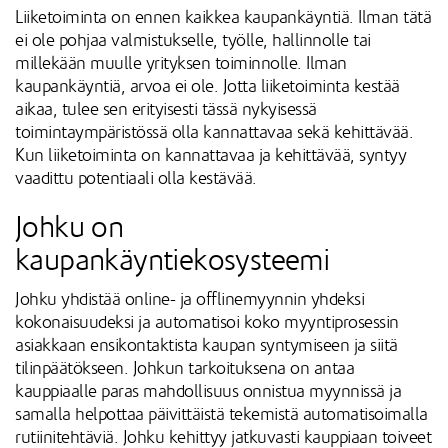
Liiketoiminta on ennen kaikkea kaupankäyntiä. Ilman tätä
ei ole pohjaa valmistukselle, työlle, hallinnolle tai
millekään muulle yrityksen toiminnolle. Ilman
kaupankäyntiä, arvoa ei ole. Jotta liiketoiminta kestää
aikaa, tulee sen erityisesti tässä nykyisessä
toimintaympäristössä olla kannattavaa sekä kehittävää.
Kun liiketoiminta on kannattavaa ja kehittävää, syntyy
vaadittu potentiaali olla kestävää.
Johku on
kaupankäyntiekosysteemi
Johku yhdistää online- ja offlinemyynnin yhdeksi
kokonaisuudeksi ja automatisoi koko myyntiprosessin
asiakkaan ensikontaktista kaupan syntymiseen ja siitä
tilinpäätökseen. Johkun tarkoituksena on antaa
kauppiaalle paras mahdollisuus onnistua myynnissä ja
samalla helpottaa päivittäistä tekemistä automatisoimalla
rutiinitehtäviä. Johku kehittyy jatkuvasti kauppiaan toiveet