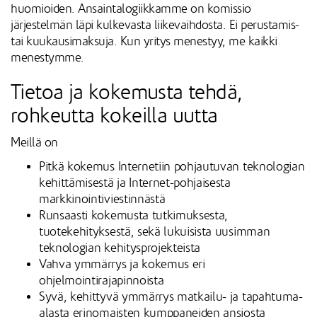
huomioiden. Ansaintalogiikkamme on komissio
järjestelmän läpi kulkevasta liikevaihdosta. Ei perustamis-
tai kuukausimaksuja. Kun yritys menestyy, me kaikki
menestymme.
Tietoa ja kokemusta tehdä,
rohkeutta kokeilla uutta
Meillä on
Pitkä kokemus Internetiin pohjautuvan teknologian
kehittämisestä ja Internet-pohjaisesta
markkinointiviestinnästä
Runsaasti kokemusta tutkimuksesta,
tuotekehityksestä, sekä lukuisista uusimman
teknologian kehitysprojekteista
Vahva ymmärrys ja kokemus eri
ohjelmointirajapinnoista
Syvä, kehittyvä ymmärrys matkailu- ja tapahtuma-
alasta erinomaisten kumppaneiden ansiosta