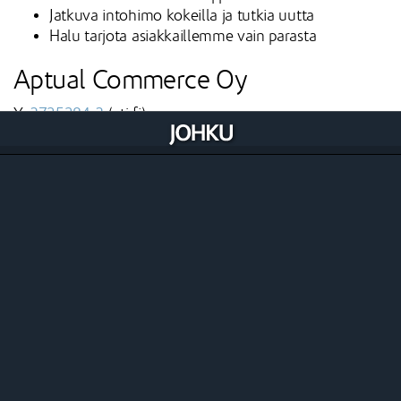
Jatkuva intohimo kokeilla ja tutkia uutta
Halu tarjota asiakkaillemme vain parasta
Aptual Commerce Oy
Y:
2735384-2
(ytj.fi)
Verkkolaskuosoite: 003727353842
Operaattoritunnus: 003721291126 (Maventa)
Johto