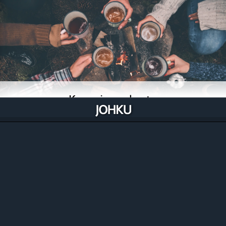
Kauppiasverkosto
Jokainen parista tuhannesta rekisteröityneestä
kauppiastunnuksesta voi ryhtyä kaupalliseen
yhteistyöhön toisen kauppiaan kanssa, vaikka heti.
Tutustu kauppiaisiin