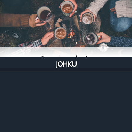
Kauppiasverkosto
Jokainen parista tuhannesta rekisteröityneestä
kauppiastunnuksesta voi ryhtyä kaupalliseen
yhteistyöhön toisen kauppiaan kanssa, vaikka heti.
Tutustu kauppiaisiin