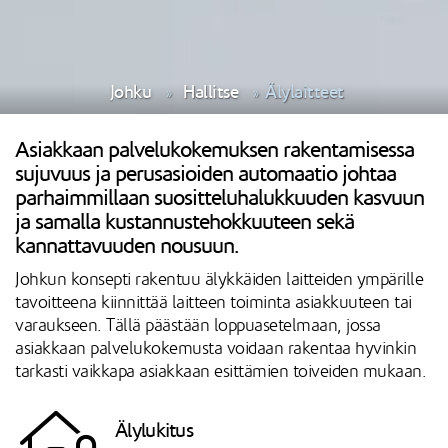
Johku
Hallitse
Älylaitteet
Asiakkaan palvelukokemuksen rakentamisessa
sujuvuus ja perusasioiden automaatio johtaa
parhaimmillaan suositteluhalukkuuden kasvuun
ja samalla kustannustehokkuuteen sekä
kannattavuuden nousuun.
Johkun konsepti rakentuu älykkäiden laitteiden ympärille
tavoitteena kiinnittää laitteen toiminta asiakkuuteen tai
varaukseen. Tällä päästään loppuasetelmaan, jossa
asiakkaan palvelukokemusta voidaan rakentaa hyvinkin
tarkasti vaikkapa asiakkaan esittämien toiveiden mukaan.
Älylukitus