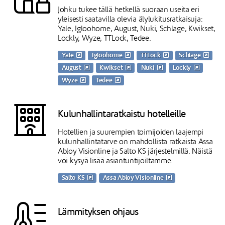
Johku tukee tällä hetkellä suoraan useita eri
yleisesti saatavilla olevia älylukitusratkaisuja:
Yale, Igloohome, August, Nuki, Schlage, Kwikset,
Lockly, Wyze, TTLock, Tedee.
Yale
Igloohome
TTLock
Schlage
August
Kwikset
Nuki
Lockly
Wyze
Tedee
Kulunhallintaratkaistu hotelleille
Hotellien ja suurempien toimijoiden laajempi
kulunhallintatarve on mahdollista ratkaista Assa
Abloy Visionline ja Salto KS järjestelmillä. Näistä
voi kysyä lisää asiantuntijoiltamme.
Salto KS
Assa Abloy Visionline
Lämmityksen ohjaus