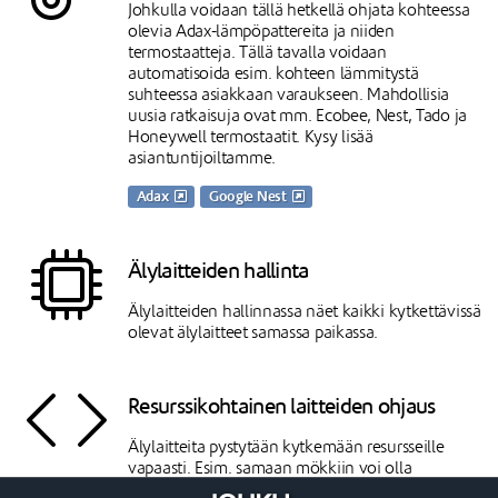
Johkulla voidaan tällä hetkellä ohjata kohteessa
olevia Adax-lämpöpattereita ja niiden
termostaatteja. Tällä tavalla voidaan
automatisoida esim. kohteen lämmitystä
suhteessa asiakkaan varaukseen. Mahdollisia
uusia ratkaisuja ovat mm. Ecobee, Nest, Tado ja
Honeywell termostaatit. Kysy lisää
asiantuntijoiltamme.
Adax
Google Nest
Älylaitteiden hallinta
Älylaitteiden hallinnassa näet kaikki kytkettävissä
olevat älylaitteet samassa paikassa.
Resurssikohtainen laitteiden ohjaus
Älylaitteita pystytään kytkemään resursseille
vapaasti. Esim. samaan mökkiin voi olla
kytkettynä useita lukkoja ja niitä kaikkia