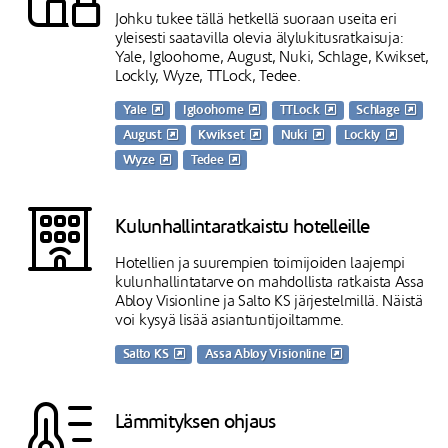
Johku tukee tällä hetkellä suoraan useita eri
yleisesti saatavilla olevia älylukitusratkaisuja:
Yale, Igloohome, August, Nuki, Schlage, Kwikset,
Lockly, Wyze, TTLock, Tedee.
Yale
Igloohome
TTLock
Schlage
August
Kwikset
Nuki
Lockly
Wyze
Tedee
Kulunhallintaratkaistu hotelleille
Hotellien ja suurempien toimijoiden laajempi
kulunhallintatarve on mahdollista ratkaista Assa
Abloy Visionline ja Salto KS järjestelmillä. Näistä
voi kysyä lisää asiantuntijoiltamme.
Salto KS
Assa Abloy Visionline
Lämmityksen ohjaus