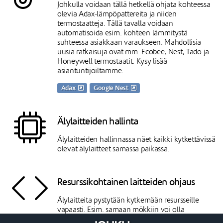
Johkulla voidaan tällä hetkellä ohjata kohteessa
olevia Adax-lämpöpattereita ja niiden
termostaatteja. Tällä tavalla voidaan
automatisoida esim. kohteen lämmitystä
suhteessa asiakkaan varaukseen. Mahdollisia
uusia ratkaisuja ovat mm. Ecobee, Nest, Tado ja
Honeywell termostaatit. Kysy lisää
asiantuntijoiltamme.
Adax
Google Nest
Älylaitteiden hallinta
Älylaitteiden hallinnassa näet kaikki kytkettävissä
olevat älylaitteet samassa paikassa.
Resurssikohtainen laitteiden ohjaus
Älylaitteita pystytään kytkemään resursseille
vapaasti. Esim. samaan mökkiin voi olla
kytkettynä useita lukkoja ja niitä kaikkia