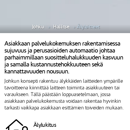
Johku
Hallitse
Älylaitteet
Asiakkaan palvelukokemuksen rakentamisessa
sujuvuus ja perusasioiden automaatio johtaa
parhaimmillaan suositteluhalukkuuden kasvuun
ja samalla kustannustehokkuuteen sekä
kannattavuuden nousuun.
Johkun konsepti rakentuu älykkäiden laitteiden ympärille
tavoitteena kiinnittää laitteen toiminta asiakkuuteen tai
varaukseen. Tällä päästään loppuasetelmaan, jossa
asiakkaan palvelukokemusta voidaan rakentaa hyvinkin
tarkasti vaikkapa asiakkaan esittämien toiveiden mukaan.
Älylukitus