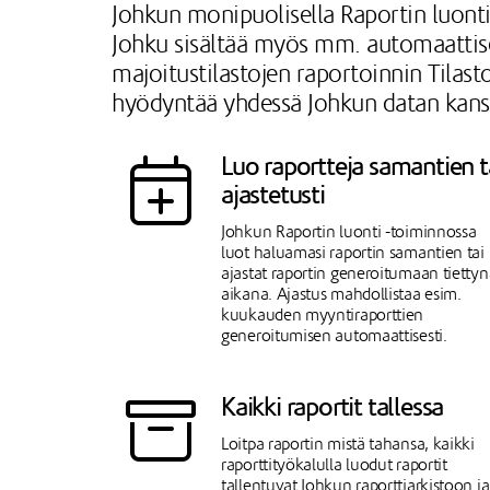
Johkun monipuolisella Raportin luonti 
Johku sisältää myös mm. automaattise
majoitustilastojen raportoinnin Tilasto
hyödyntää yhdessä Johkun datan kans
Luo raportteja samantien t
ajastetusti
Johkun Raportin luonti -toiminnossa
luot haluamasi raportin samantien tai
ajastat raportin generoitumaan tiettyn
aikana. Ajastus mahdollistaa esim.
kuukauden myyntiraporttien
generoitumisen automaattisesti.
Kaikki raportit tallessa
Loitpa raportin mistä tahansa, kaikki
raporttityökalulla luodut raportit
tallentuvat Johkun raporttiarkistoon ja