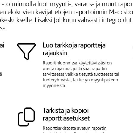
-toiminnolla luot myynti-, varaus- ja muut raportit
n elokuvien kävijätietojen raportoinnin Maccsbo
keskukselle. Lisäksi Johkuun vahvasti integroidut j
sa.
ai
Luo tarkkoja raportteja
rajauksin
Raportinluonnissa käytettävissäsi on
useita rajaimia, joilla saat raportin
ä
tarvittaessa vaikka tietystä tuotteesta tai
tuoteryhmästä, tai tietyn myyntipisteen
myynneistä.
Tarkista ja kopioi
raporttiasetukset
Raporttiarkistosta avatun raportin