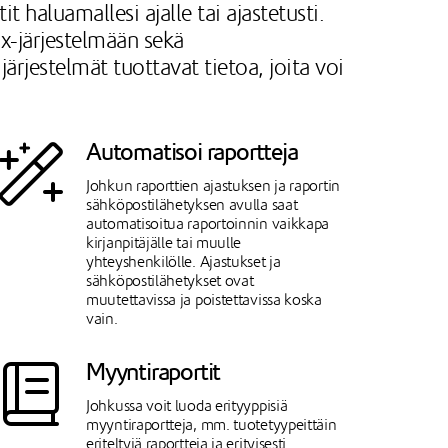
 haluamallesi ajalle tai ajastetusti.
x-järjestelmään sekä
ärjestelmät tuottavat tietoa, joita voi
Automatisoi raportteja
Johkun raporttien ajastuksen ja raportin
sähköpostilähetyksen avulla saat
automatisoitua raportoinnin vaikkapa
kirjanpitäjälle tai muulle
yhteyshenkilölle. Ajastukset ja
sähköpostilähetykset ovat
muutettavissa ja poistettavissa koska
vain.
Myyntiraportit
Johkussa voit luoda erityyppisiä
myyntiraportteja, mm. tuotetyypeittäin
eriteltyjä raportteja ja erityisesti