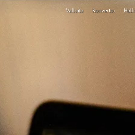
Valloita
Konvertoi
Halli