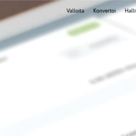
Valloita
Konvertoi
Halli