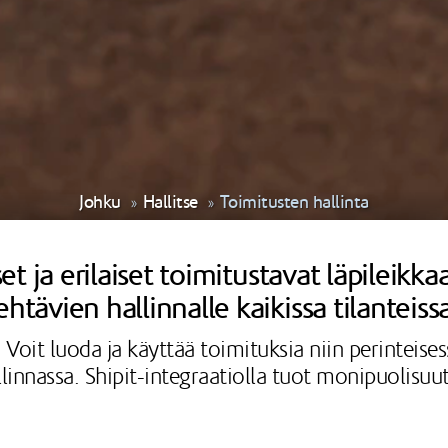
Johku
Hallitse
Toimitusten hallinta
t ja erilaiset toimitustavat läpileikka
ävien hallinnalle kaikissa tilanteissa
a. Voit luoda ja käyttää toimituksia niin perinteise
llinnassa. Shipit-integraatiolla tuot monipuolisuu