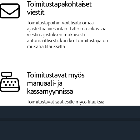
Toimitustapakohtaiset
viestit
Toimitustapoihin voit lisätä omaa
ajastettua viestintää. Tällöin asiakas saa
viestin ajastuksen mukaisesti
automaattisesti, kun ko. toimitustapa on
mukana tilauksella.
Toimitustavat myös
manuaali- ja
kassamyynnissä
Toimitustavat saat esille myös tilauksia
manuaalisesti luodessa sekä Johkun
kassamyynnissä. Näissä myynneissä voit
valita tilauksen tuotteille minkä tahansa
kaupassasi käytössä olevan
toimitustavan.