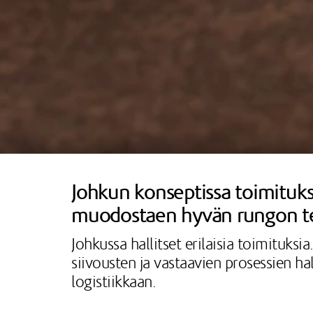
Johkun konseptissa toimitukse
muodostaen hyvän rungon teht
Johkussa hallitset erilaisia toimituksi
siivousten ja vastaavien prosessien ha
logistiikkaan.