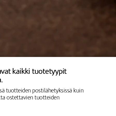
avat kaikki tuotetyypit
.
ssä tuotteiden postilähetyksissä kuin
tta ostettavien tuotteiden