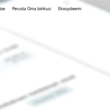
tse
Perusta Oma Johkusi
Ekosysteemi