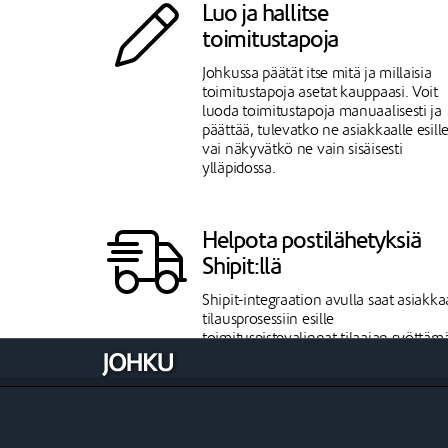
Luo ja hallitse
toimitustapoja
Johkussa päätät itse mitä ja millaisia
toimitustapoja asetat kauppaasi. Voit
luoda toimitustapoja manuaalisesti ja
päättää, tulevatko ne asiakkaalle esill
vai näkyvätkö ne vain sisäisesti
ylläpidossa.
Helpota postilähetyksiä
Shipit:llä
Shipit-integraation avulla saat asiakk
tilausprosessiin esille
toimituspistevalinnat tilaajan syöttäm
osoitetiedon pohjalta. Voit hinnoitella
toimitustapavaihtoehdot itse tai käytt
Shipitin hintoja. Johkusta saat myös
tulostettua kuljetusasiakirjan lähetyk
yhteyteen sekä seurantalinkin