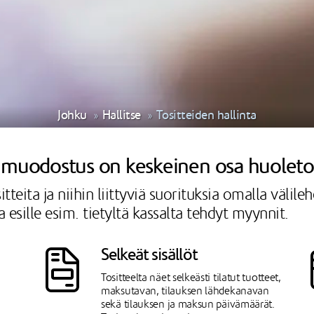
Johku
Hallitse
Tositteiden hallinta
n muodostus on keskeinen osa huoleto
tteita ja niihin liittyviä suorituksia omalla välil
 esille esim. tietyltä kassalta tehdyt myynnit.
Selkeät sisällöt
Tositteelta näet selkeästi tilatut tuotteet,
maksutavan, tilauksen lähdekanavan
sekä tilauksen ja maksun päivämäärät.