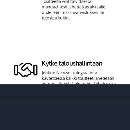
Tositteelta voit tarvittaessa
manuaalisesti lähettää asiakkaalle
uudelleen maksuvahvistuksen tai
tulostaa kuitin.
Kytke taloushallintaan
Johkun Netvisor-integraatiota
käytettäessä kaikki tositteet lähetetään
automaattisesti Netvisoriin. Lähetysaika
y
tulee tositteelle esille.
mä
Ongelmatapauksissa tositteen voi
uudelleenajaa Netvisoriin suoraan
tositteen tiedoista.
Johku
Visma Netvisor