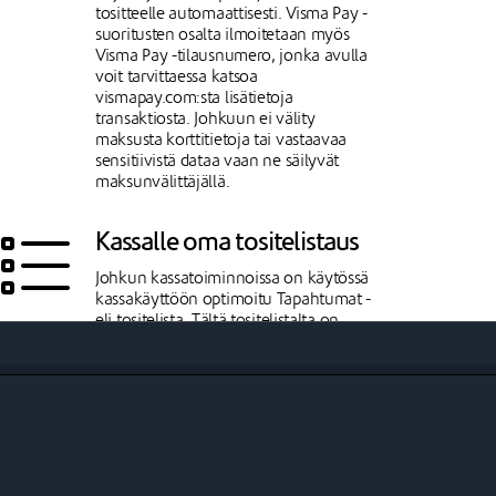
tositteelle automaattisesti. Visma Pay -
suoritusten osalta ilmoitetaan myös
Visma Pay -tilausnumero, jonka avulla
voit tarvittaessa katsoa
vismapay.com:sta lisätietoja
transaktiosta. Johkuun ei välity
maksusta korttitietoja tai vastaavaa
sensitiivistä dataa vaan ne säilyvät
maksunvälittäjällä.
Kassalle oma tositelistaus
Johkun kassatoiminnoissa on käytössä
kassakäyttöön optimoitu Tapahtumat -
eli tositelista. Tältä tositelistalta on
mahdollista hyvittää kuitti, tulostaa
kuitti jälkikäteen sekä tulostaa tai
lähettää liput ja arvokortit jälkikäteen.