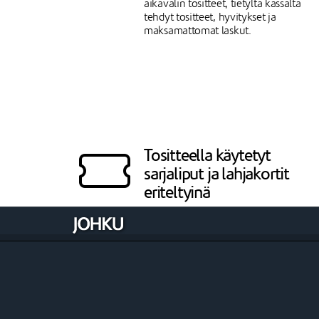
aikavälin tositteet, tietyltä kassalta
tehdyt tositteet, hyvitykset ja
maksamattomat laskut.
Tositteella käytetyt
sarjaliput ja lahjakortit
eriteltyinä
Jos tositteen maksamiseen on käytett
Johkun lahjakorttia tai sarjalippua, tä
eritellään kooditietoineen tositteella.
Koodi on mahdollista tarkistaa Johkun
Koodin tarkistus -toiminnolla.