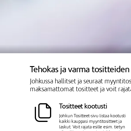
Tehokas ja varma tositteide
Johkussa hallitset ja seuraat myyntitosi
maksamattomat tositteet ja voit rajata
Tositteet kootusti
Johkun Tositteet-sivu listaa kootusti
kaikki kauppasi myyntitositteet ja
laskut. Voit rajata esille esim. tietyn