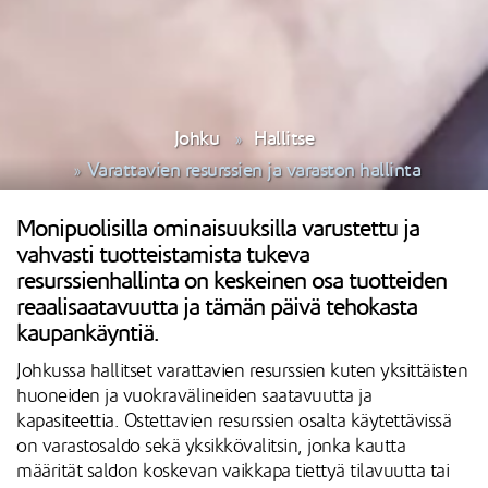
Johku
Hallitse
Varattavien resurssien ja varaston hallinta
Monipuolisilla ominaisuuksilla varustettu ja
vahvasti tuotteistamista tukeva
resurssienhallinta on keskeinen osa tuotteiden
reaalisaatavuutta ja tämän päivä tehokasta
kaupankäyntiä.
Johkussa hallitset varattavien resurssien kuten yksittäisten
huoneiden ja vuokravälineiden saatavuutta ja
kapasiteettia. Ostettavien resurssien osalta käytettävissä
on varastosaldo sekä yksikkövalitsin, jonka kautta
määrität saldon koskevan vaikkapa tiettyä tilavuutta tai