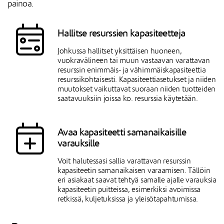
painoa.
Hallitse resurssien kapasiteetteja
Johkussa hallitset yksittäisen huoneen,
vuokravälineen tai muun vastaavan varattavan
resurssin enimmäis- ja vähimmäiskapasiteettia
resurssikohtaisesti. Kapasiteettiasetukset ja niiden
muutokset vaikuttavat suoraan niiden tuotteiden
saatavuuksiin joissa ko. resurssia käytetään.
Avaa kapasiteetti samanaikaisille
varauksille
Voit halutessasi sallia varattavan resurssin
kapasiteetin samanaikaisen varaamisen. Tällöin
eri asiakaat saavat tehtyä samalle ajalle varauksia
kapasiteetin puitteissa, esimerkiksi avoimissa
retkissä, kuljetuksissa ja yleisötapahtumissa.