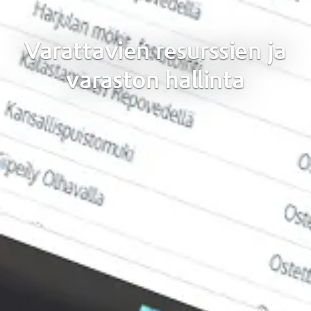
Varattavien resurssien ja
varaston hallinta