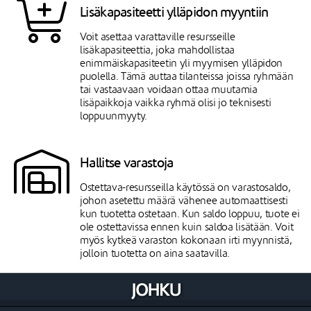
Lisäkapasiteetti ylläpidon myyntiin
Voit asettaa varattaville resursseille
lisäkapasiteettia, joka mahdollistaa
enimmäiskapasiteetin yli myymisen ylläpidon
puolella. Tämä auttaa tilanteissa joissa ryhmään
tai vastaavaan voidaan ottaa muutamia
lisäpaikkoja vaikka ryhmä olisi jo teknisesti
loppuunmyyty.
Hallitse varastoja
Ostettava-resursseilla käytössä on varastosaldo,
johon asetettu määrä vähenee automaattisesti
kun tuotetta ostetaan. Kun saldo loppuu, tuote ei
ole ostettavissa ennen kuin saldoa lisätään. Voit
myös kytkeä varaston kokonaan irti myynnistä,
jolloin tuotetta on aina saatavilla.
Eri yksiköt tuettuja