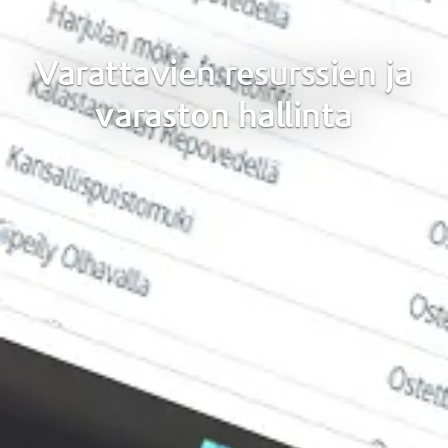
Varattavien resurssien ja
varaston hallinta