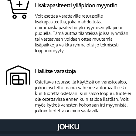
Lisäkapasiteetti ylläpidon myyntiin
Voit asettaa varattaville resursseille
lisäkapasiteettia, joka mahdollistaa
enimmäiskapasiteetin yli myymisen ylläpidon
puolella. Tämä auttaa tilanteissa joissa ryhmään
tai vastaavaan voidaan ottaa muutamia
lisäpaikkoja vaikka ryhmä olisi jo teknisesti
loppuunmyyty.
Hallitse varastoja
Ostettava-resursseilla käytössä on varastosaldo,
johon asetettu määrä vähenee automaattisesti
kun tuotetta ostetaan. Kun saldo loppuu, tuote ei
ole ostettavissa ennen kuin saldoa lisätään. Voit
myös kytkeä varaston kokonaan irti myynnistä,
jolloin tuotetta on aina saatavilla.
Eri yksiköt tuettuja