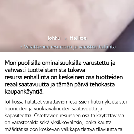
Johku
Hallitse
Varattavien resurssien ja varaston hallinta
Monipuolisilla ominaisuuksilla varustettu ja
vahvasti tuotteistamista tukeva
resurssienhallinta on keskeinen osa tuotteiden
reaalisaatavuutta ja tämän päivä tehokasta
kaupankäyntiä.
Johkussa hallitset varattavien resurssien kuten yksittäisten
huoneiden ja vuokravälineiden saatavuutta ja
kapasiteettia. Ostettavien resurssien osalta käytettävissä
on varastosaldo sekä yksikkövalitsin, jonka kautta
määrität saldon koskevan vaikkapa tiettyä tilavuutta tai