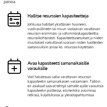
painoa.
Hallitse resurssien kapasiteetteja
Johkussa hallitset yksittäisen huoneen,
vuokravälineen tai muun vastaavan varattavan
resurssin enimmäis- ja vähimmäiskapasiteettia
resurssikohtaisesti. Kapasiteettiasetukset ja niiden
muutokset vaikuttavat suoraan niiden tuotteiden
saatavuuksiin joissa ko. resurssia käytetään.
Avaa kapasiteetti samanaikaisille
varauksille
Voit halutessasi sallia varattavan resurssin
kapasiteetin samanaikaisen varaamisen. Tällöin
eri asiakaat saavat tehtyä samalle ajalle varauksia
kapasiteetin puitteissa, esimerkiksi avoimissa
retkissä, kuljetuksissa ja yleisötapahtumissa.