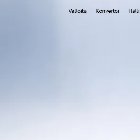
Valloita
Konvertoi
Halli