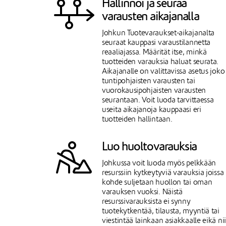
Hallinnoi ja seuraa
varausten aikajanalla
Johkun Tuotevaraukset-aikajanalta
seuraat kauppasi varaustilannetta
reaaliajassa. Määrität itse, minkä
tuotteiden varauksia haluat seurata.
Aikajanalle on valittavissa asetus joko
tuntipohjaisten varausten tai
vuorokausipohjaisten varausten
seurantaan. Voit luoda tarvittaessa
useita aikajanoja kauppaasi eri
tuotteiden hallintaan.
Luo huoltovarauksia
Johkussa voit luoda myös pelkkään
resurssiin kytkeytyviä varauksia joissa
kohde suljetaan huollon tai oman
varauksen vuoksi. Näistä
resurssivarauksista ei synny
tuotekytkentää, tilausta, myyntiä tai
viestintää lainkaan asiakkaalle eikä ni