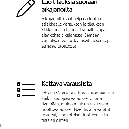
Luo tilauksia suoraan
aikajanoilta
Aikajanoilta saat helposti luotua
asiakkaalle varauksen ja tilauksen
klikkaamalla tai maalaamalla vapaa
ajankohta aikajanasta. Samaan
varauksen voit ottaa useita resursseja
samasta tuotteesta.
Kattava varauslista
Johkun Varauslista listaa automaattisesti
kaikki kauppasi varaukset omina
riveinään, mukaan lukien resurssien
huoltovaraukset. Näet listalta varatut
resurssit, ajankohdan, tuotteen sekä
tilaajan nimen.
itä