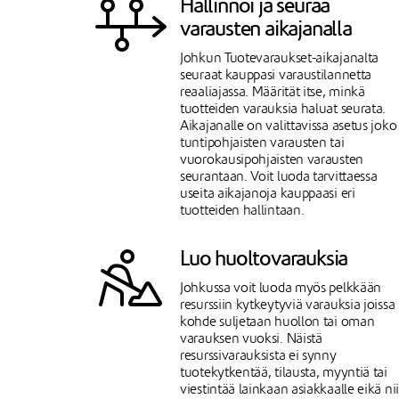
Hallinnoi ja seuraa
varausten aikajanalla
Johkun Tuotevaraukset-aikajanalta
seuraat kauppasi varaustilannetta
reaaliajassa. Määrität itse, minkä
tuotteiden varauksia haluat seurata.
Aikajanalle on valittavissa asetus joko
tuntipohjaisten varausten tai
vuorokausipohjaisten varausten
seurantaan. Voit luoda tarvittaessa
useita aikajanoja kauppaasi eri
tuotteiden hallintaan.
Luo huoltovarauksia
Johkussa voit luoda myös pelkkään
resurssiin kytkeytyviä varauksia joissa
kohde suljetaan huollon tai oman
varauksen vuoksi. Näistä
resurssivarauksista ei synny
tuotekytkentää, tilausta, myyntiä tai
viestintää lainkaan asiakkaalle eikä ni