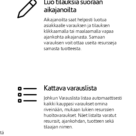
Luo tilauksia suoraan
aikajanoilta
Aikajanoilta saat helposti luotua
asiakkaalle varauksen ja tilauksen
klikkaamalla tai maalaamalla vapaa
ajankohta aikajanasta. Samaan
varauksen voit ottaa useita resursseja
samasta tuotteesta.
Kattava varauslista
Johkun Varauslista listaa automaattisesti
kaikki kauppasi varaukset omina
riveinään, mukaan lukien resurssien
huoltovaraukset. Näet listalta varatut
resurssit, ajankohdan, tuotteen sekä
tilaajan nimen.
itä