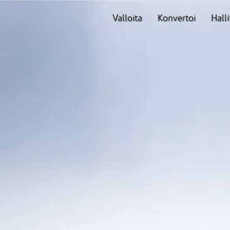
Valloita
Konvertoi
Halli