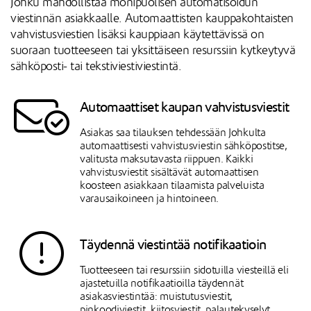
Johku mahdollistaa monipuolisen automatisoidun
viestinnän asiakkaalle. Automaattisten kauppakohtaisten
vahvistusviestien lisäksi kauppiaan käytettävissä on
suoraan tuotteeseen tai yksittäiseen resurssiin kytkeytyvä
sähköposti- tai tekstiviestiviestintä.
Automaattiset kaupan vahvistusviestit
Asiakas saa tilauksen tehdessään Johkulta
automaattisesti vahvistusviestin sähköpostitse,
valitusta maksutavasta riippuen. Kaikki
vahvistusviestit sisältävät automaattisen
koosteen asiakkaan tilaamista palveluista
varausaikoineen ja hintoineen.
Täydennä viestintää notifikaatioin
Tuotteeseen tai resurssiin sidotuilla viesteillä eli
ajastetuilla notifikaatioilla täydennät
asiakasviestintää: muistutusviestit,
pinkoodiviestit, kiitosviestit, palautekyselyt…