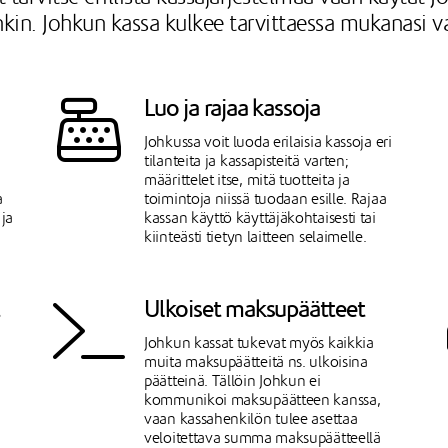
nkin. Johkun kassa kulkee tarvittaessa mukanasi 
Luo ja rajaa kassoja
Johkussa voit luoda erilaisia kassoja eri
tilanteita ja kassapisteitä varten;
määrittelet itse, mitä tuotteita ja
a
toimintoja niissä tuodaan esille. Rajaa
 ja
kassan käyttö käyttäjäkohtaisesti tai
kiinteästi tietyn laitteen selaimelle.
Ulkoiset maksupäätteet
Johkun kassat tukevat myös kaikkia
muita maksupäätteitä ns. ulkoisina
päätteinä. Tällöin Johkun ei
kommunikoi maksupäätteen kanssa,
vaan kassahenkilön tulee asettaa
veloitettava summa maksupäätteellä