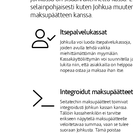
selainpohjaisesti kuten Johkua muute
maksupäätteen kanssa.
Itsepalvelukassat
Johkulla voi luoda itsepalvelukassoja,
joiden avulla tehdä vaikka
miehittämättömän myymälän.
Kassakäyttöliittymän voi suunnitella j
lukita niin, että asiakkailla on helppoa
nopeaa ostaa ja maksaa ihan itse.
Integroidut maksupäätteet
Seitatechin maksupäätteet toimivat
integroidusti Johkun kassan kanssa.
Tällöin kassahenkilön ei tarvitse
erikseen näpytellä maksupäätteelle
veloitetavaa summaa, vaan se tulee
suoraan Johkusta. Tämä poistaa