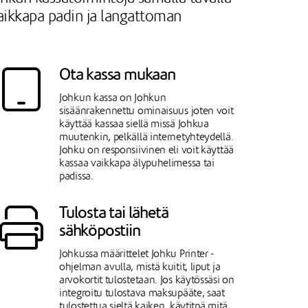
vaikkapa padin ja langattoman
Ota kassa mukaan
Johkun kassa on Johkun
sisäänrakennettu ominaisuus joten voit
käyttää kassaa siellä missä Johkua
muutenkin, pelkällä internetyhteydellä.
Johku on responsiivinen eli voit käyttää
kassaa vaikkapa älypuhelimessa tai
padissa.
Tulosta tai lähetä
sähköpostiin
Johkussa määrittelet Johku Printer -
ohjelman avulla, mistä kuitit, liput ja
arvokortit tulostetaan. Jos käytössäsi on
integroitu tulostava maksupääte, saat
tulostettua sieltä kaiken, käytitpä mitä