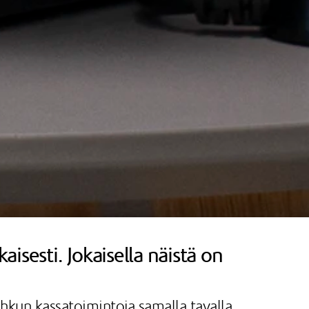
isesti. Jokaisella näistä on
Johkun kassatoimintoja samalla tavalla