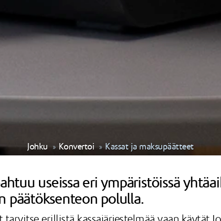
Johku
Konvertoi
Kassat ja maksupäätteet
uu useissa eri ympäristöissä yhtäaika
n päätöksenteon polulla.
 tarvitse erillistä kassajärjestelmää vaan käytät 