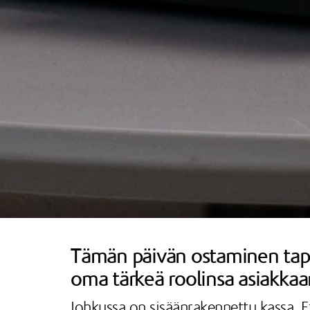
Tämän päivän ostaminen tapaht
oma tärkeä roolinsa asiakkaa
Johkussa on sisäänrakennettu kassa. Et