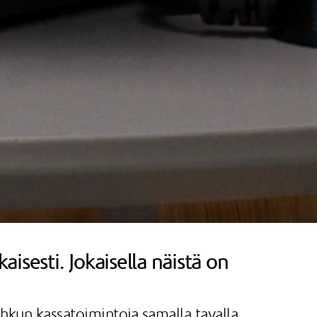
isesti. Jokaisella näistä on
Johkun kassatoimintoja samalla tavalla