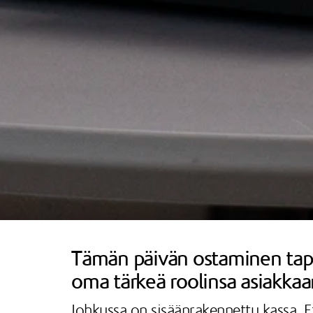
Tämän päivän ostaminen tapaht
oma tärkeä roolinsa asiakkaa
Johkussa on sisäänrakennettu kassa. Et