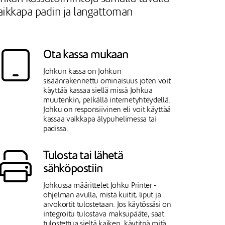
vaikkapa padin ja langattoman
Ota kassa mukaan
Johkun kassa on Johkun
sisäänrakennettu ominaisuus joten voit
käyttää kassaa siellä missä Johkua
muutenkin, pelkällä internetyhteydellä.
Johku on responsiivinen eli voit käyttää
kassaa vaikkapa älypuhelimessa tai
padissa.
Tulosta tai lähetä
sähköpostiin
Johkussa määrittelet Johku Printer -
ohjelman avulla, mistä kuitit, liput ja
arvokortit tulostetaan. Jos käytössäsi on
integroitu tulostava maksupääte, saat
tulostettua sieltä kaiken, käytitpä mitä