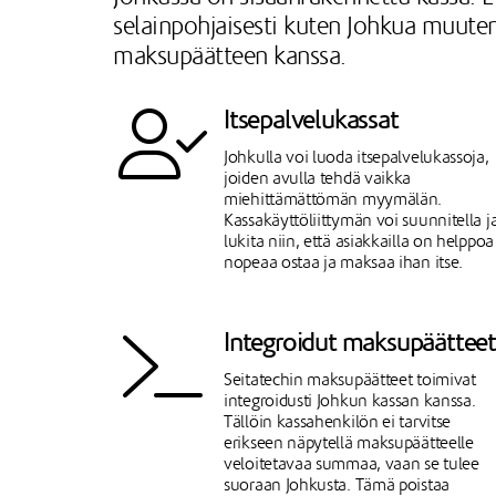
selainpohjaisesti kuten Johkua muute
maksupäätteen kanssa.
Itsepalvelukassat
Johkulla voi luoda itsepalvelukassoja,
joiden avulla tehdä vaikka
miehittämättömän myymälän.
Kassakäyttöliittymän voi suunnitella j
lukita niin, että asiakkailla on helppoa
nopeaa ostaa ja maksaa ihan itse.
Integroidut maksupäätteet
Seitatechin maksupäätteet toimivat
integroidusti Johkun kassan kanssa.
Tällöin kassahenkilön ei tarvitse
erikseen näpytellä maksupäätteelle
veloitetavaa summaa, vaan se tulee
suoraan Johkusta. Tämä poistaa