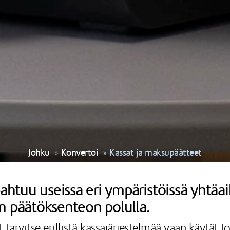
Johku
Konvertoi
Kassat ja maksupäätteet
uu useissa eri ympäristöissä yhtäaika
n päätöksenteon polulla.
 tarvitse erillistä kassajärjestelmää vaan käytät 