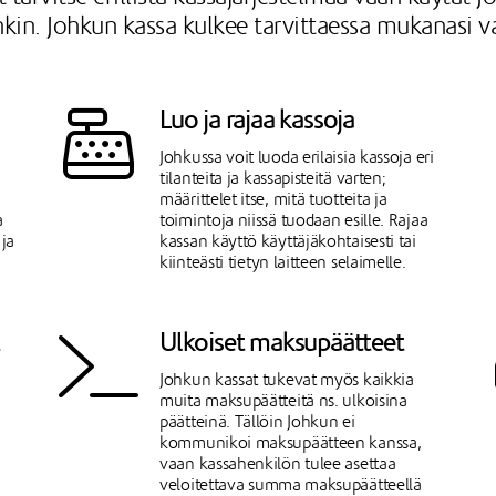
nkin. Johkun kassa kulkee tarvittaessa mukanasi 
Luo ja rajaa kassoja
Johkussa voit luoda erilaisia kassoja eri
tilanteita ja kassapisteitä varten;
määrittelet itse, mitä tuotteita ja
a
toimintoja niissä tuodaan esille. Rajaa
 ja
kassan käyttö käyttäjäkohtaisesti tai
kiinteästi tietyn laitteen selaimelle.
Ulkoiset maksupäätteet
Johkun kassat tukevat myös kaikkia
muita maksupäätteitä ns. ulkoisina
päätteinä. Tällöin Johkun ei
kommunikoi maksupäätteen kanssa,
vaan kassahenkilön tulee asettaa
veloitettava summa maksupäätteellä