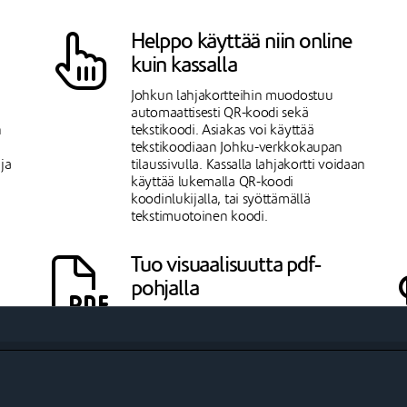
Helppo käyttää niin online
kuin kassalla
Johkun lahjakortteihin muodostuu
automaattisesti QR-koodi sekä
n
tekstikoodi. Asiakas voi käyttää
tekstikoodiaan Johku-verkkokaupan
ja
tilaussivulla. Kassalla lahjakortti voidaan
käyttää lukemalla QR-koodi
koodinlukijalla, tai syöttämällä
tekstimuotoinen koodi.
Tuo visuaalisuutta pdf-
pohjalla
Lahjakorttiin voit kytkeä käyttöön pdf-
templaten, jolloin lahjakortin tiedot
ladotaan pdf-pohjaan koko- ja
tekstityylivalintojesi pohjalta.
Templatessa asetat myös oman
taustakuvan lahjakortille. Pdf-template