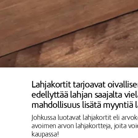
Lahjakortit tarjoavat oivallis
edellyttää lahjan saajalta vie
mahdollisuus lisätä myyntiä 
Johkussa luotavat lahjakortit eli arvo
avoimen arvon lahjakortteja, joita voi
kaupassa!