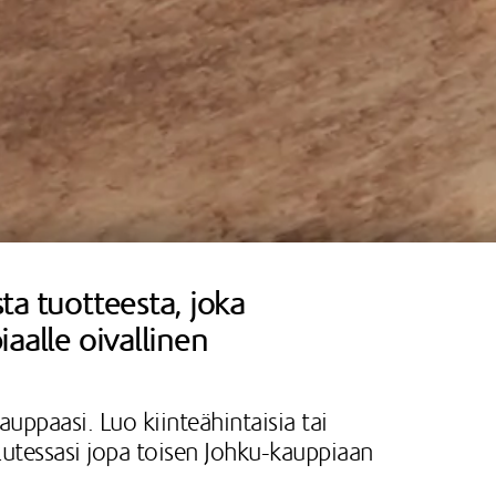
sta tuotteesta, joka
iaalle oivallinen
uppaasi. Luo kiinteähintaisia tai
alutessasi jopa toisen Johku-kauppiaan