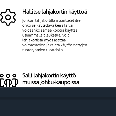
Hallitse lahjakortin käyttöä
Johkun lahjakortilla määrittelet itse,
onko se käytettävä kerralla vai
voidaanko samaa koodia käyttää
useammalla tilauksella. Voit
lahjakortissa myös asettaa
voimassaolon ja rajata käytön tiettyjen
tuoteryhmien tuotteisiin.
Salli lahjakortin käyttö
muissa Johku-kaupoissa
Johkun ristiinmyynti ulottuu myös
lahjakortteihin. Voit jakaa lahjakortin
käytön myyntikanavassasi oleville
Johku-kauppiaille. Jos lahjakorttia
käytetään toisessa kaupassa,
muodostuu käytetystä arvosta