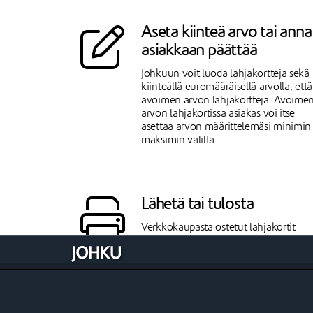
Aseta kiinteä arvo tai anna
asiakkaan päättää
Johkuun voit luoda lahjakortteja sekä
kiinteällä euromääräisellä arvolla, että
avoimen arvon lahjakortteja. Avoime
arvon lahjakortissa asiakas voi itse
asettaa arvon määrittelemäsi minimin 
maksimin väliltä.
Lähetä tai tulosta
Verkkokaupasta ostetut lahjakortit
tulevat automaattisesti asiakkaalle
omana sähköpostiviestinään. Johkun
kassatoiminnoissa lahjakortit voidaan
lähetyksen lisäksi tulostaa joko
integroidulta maksupäätteeltä tai
erilliseltä kuittitulostimelta.