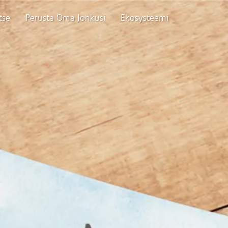
tse
Perusta Oma Johkusi
Ekosysteemi