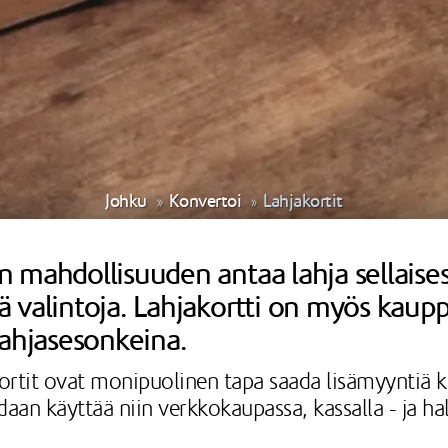
Johku
Konvertoi
Lahjakortit
en mahdollisuuden antaa lahja sellaise
lä valintoja. Lahjakortti on myös kaupp
lahjasesonkeina.
kortit ovat monipuolinen tapa saada lisämyyntiä ka
daan käyttää niin verkkokaupassa, kassalla - ja h