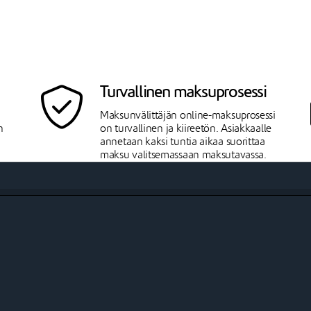
Turvallinen maksuprosessi
Maksunvälittäjän online-maksuprosessi
n
on turvallinen ja kiireetön. Asiakkaalle
annetaan kaksi tuntia aikaa suorittaa
maksu valitsemassaan maksutavassa.
Johkuun välittyy maksunvälittäjältä vain
tieto onnistuneesta maksusuorituksesta,
ilman maksukortti- tai muita
maksutietoja.
PayPal Checkout
PayPal Checkoutin avulla asiakkaasi
n
voivat maksaa PayPalilla, luotto- ja
pankkikorteilla sekä muilla paikallisesti
merkittävillä maksutavoilla.