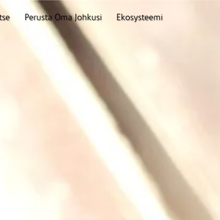
tse
Perusta Oma Johkusi
Ekosysteemi