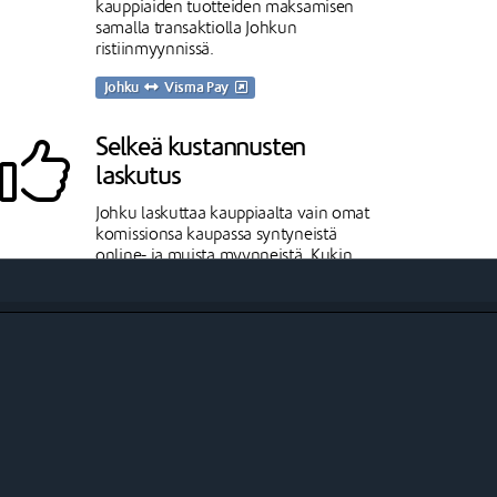
kauppiaiden tuotteiden maksamisen
samalla transaktiolla Johkun
ristiinmyynnissä.
Johku
Visma Pay
Selkeä kustannusten
laskutus
Johku laskuttaa kauppiaalta vain omat
komissionsa kaupassa syntyneistä
online- ja muista myynneistä. Kukin
maksunvälittäjä laskuttaa omat
kustannuksensa suoraan kauppiaalta.
Stripe Checkout
Stripe Checkoutin avulla voit asiakkaasi
voivat maksaa lukuisilla eri
maksutavoilla globaalisti.