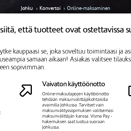
Johku
Konvertoi
Online-maksaminen
iitä, että tuotteet ovat ostettavissa s
ytke kauppaasi se, joka soveltuu toimintaasi ja a
ka useampia samaan aikaan! Asiakas valitsee tilauk
lleen sopivimman.
Vaivaton käyttöönotto
Online-maksutapojen käyttöönotto
tehdään maksunvälittäjäkohtaisilla
avaimilla Johkussa. Tarvitset vain
maksunvälityssopimuksen valitsemasi
t
maksunvälittäjän kanssa. Visma Pay -
hakemuksen saat luotua suoraan
Johkussa.