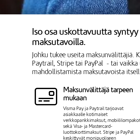
Iso osa uskottavuutta syntyy s
maksutavoilla.
Johku tukee useita maksunvälittäjiä. K
Paytrail, Stripe tai PayPal - tai vaik
mahdollistamista maksutavoista itse
Maksunvälittäjä tarpeen
mukaan
Visma Pay ja Paytrail tarjoavat
asiakkaalle kotimaiset
verkkopankkimaksut, mobiililompako
sekä Visa- ja Mastercard-
luottokorttimaksut. Stripe ja PayPal
keskittyvät monipuoliseen