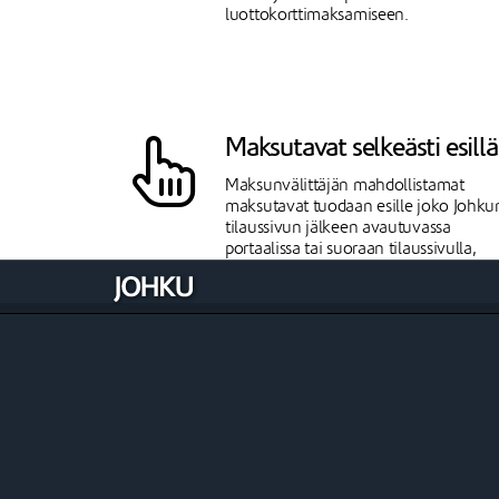
luottokorttimaksamiseen.
Maksutavat selkeästi esillä
Maksunvälittäjän mahdollistamat
maksutavat tuodaan esille joko Johku
tilaussivun jälkeen avautuvassa
portaalissa tai suoraan tilaussivulla,
asiakkaan valitsemasta
maksunvälittäjästä riippuen.
Maksutavan vaihto onnistuu ennen
maksun suorittamista.
Paytrail verkkomaksut
Paytrail on suomalainen maksulaitos,
joka on Nets/Nexi-konsernia. Paytraili
kautta saat käyttöösi kaikki tarvittavat
online-maksamisen tavat.