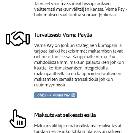
Tarvitset vain maksunvälityssopimuksen
valitsemasi maksunvälittäjän kanssa. Visma Pay -
hakemuksen saat luotua suoraan Johkussa.
Turvallisesti Visma Paylla
Visma Pay on Johkun strateginen kumppani ja
tarjoaa kaikki keskeisimmät maksamisen tavat
online-ostamisessa. Kauppiaalle Visma Pay
mahdollistaa mm. maksun palautuksen Johkun
kautta, korttimaksamisen integroidulla
maksupäätteellä ja eri kauppiaiden tuotteiden
maksamisen samalla transaktiolla Johkun
ristiinmyynnissä.
Johku
Visma Pay
Maksutavat selkeästi esillä
Maksunvälittäjän mahdollistamat maksutavat
tuodaan esille joko Johkun tilaussivun jälkeen