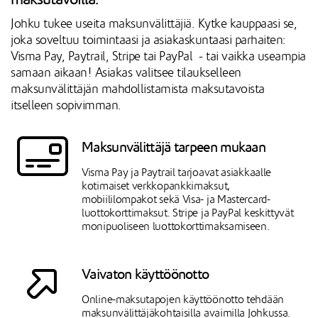
Johku tukee useita maksunvälittäjiä. Kytke kauppaasi se,
joka soveltuu toimintaasi ja asiakaskuntaasi parhaiten:
Visma Pay, Paytrail, Stripe tai PayPal - tai vaikka useampia
samaan aikaan! Asiakas valitsee tilaukselleen
maksunvälittäjän mahdollistamista maksutavoista
itselleen sopivimman.
Maksunvälittäjä tarpeen mukaan
Visma Pay ja Paytrail tarjoavat asiakkaalle
kotimaiset verkkopankkimaksut,
mobiililompakot sekä Visa- ja Mastercard-
luottokorttimaksut. Stripe ja PayPal keskittyvät
monipuoliseen luottokorttimaksamiseen.
Vaivaton käyttöönotto
Online-maksutapojen käyttöönotto tehdään
maksunvälittäjäkohtaisilla avaimilla Johkussa.