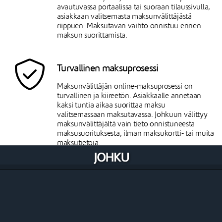
avautuvassa portaalissa tai suoraan tilaussivulla,
asiakkaan valitsemasta maksunvälittäjästä
riippuen. Maksutavan vaihto onnistuu ennen
maksun suorittamista.
Turvallinen maksuprosessi
Maksunvälittäjän online-maksuprosessi on
turvallinen ja kiireetön. Asiakkaalle annetaan
kaksi tuntia aikaa suorittaa maksu
valitsemassaan maksutavassa. Johkuun välittyy
maksunvälittäjältä vain tieto onnistuneesta
maksusuorituksesta, ilman maksukortti- tai muita
maksutietoja.
Selkeä kustannusten laskutus
Johku laskuttaa kauppiaalta vain omat
komissionsa kaupassa syntyneistä online- ja
muista myynneistä. Kukin maksunvälittäjä
laskuttaa omat kustannuksensa suoraan