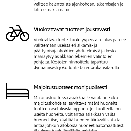
valitsee kalenterista ajankohdan, alkamisajan ja
lähtee maksamaan.
Vuokrattavat tuotteet joustavasti
Vuokrattava tuote -tuotetyypeissä asiakas pääsee
valitsemaan useista eri alkamis- ja
päättymisajankohtien yhdistelmistä ja kesto
määräytyy asiakkaan tekemien valintojen
pohjalta. Kestojen hinnoittelu tapahtuu
dynaamisesti joko tunti- tai vuorokausitasolla.
Majoitustuotteet monipuolisesti
Majoitustuotteissa asiakkaalle varataan koko
majoituskohde tai tarvittava määrä huoneita
tuotteen asetuksista riippuen. Jos tuotteella on
useita huoneita, voit antaa asiakkaan valita
huoneet itse, käyttää huonemäärävalitsinta tai
antaa Johkun allokoida huoneet automaattisesti