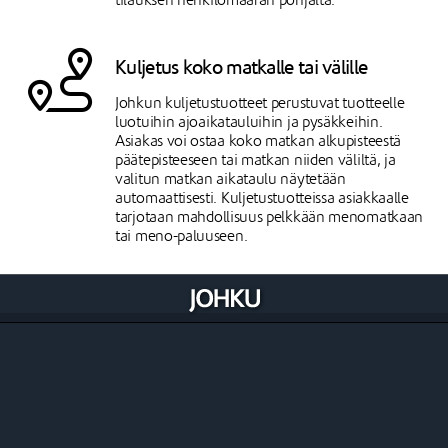
tilauksen henkilömäärän pohjalta.
Kuljetus koko matkalle tai välille
Johkun kuljetustuotteet perustuvat tuotteelle
luotuihin ajoaikatauluihin ja pysäkkeihin.
Asiakas voi ostaa koko matkan alkupisteestä
päätepisteeseen tai matkan niiden väliltä, ja
valitun matkan aikataulu näytetään
automaattisesti. Kuljetustuotteissa asiakkaalle
tarjotaan mahdollisuus pelkkään menomatkaan
tai meno-paluuseen.
Varioi ostettavia tuotteita
Ostettavat tuotteet ovat kiinteähintaisia
tuotteita, joita ostetaan kappale- tai
painomääräisesti. Ostettavissa tuotteissa ei synny
varauksia eikä niitä rajata ajallisesti. Ostettavalle
tuotteelle voit luoda koko- tai muita variaatioita
resurssin valinta -asetuksen avulla.