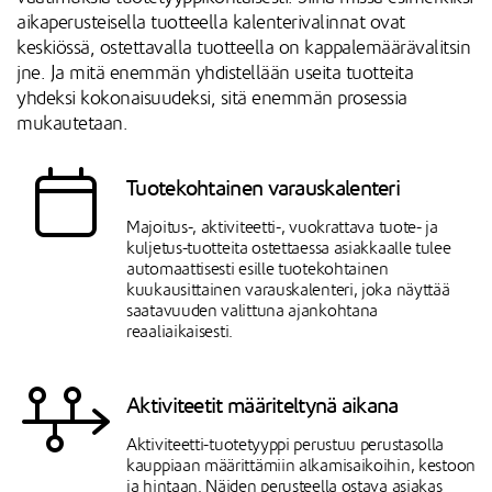
aikaperusteisella tuotteella kalenterivalinnat ovat
keskiössä, ostettavalla tuotteella on kappalemäärävalitsin
jne. Ja mitä enemmän yhdistellään useita tuotteita
yhdeksi kokonaisuudeksi, sitä enemmän prosessia
mukautetaan.
Tuotekohtainen varauskalenteri
Majoitus-, aktiviteetti-, vuokrattava tuote- ja
kuljetus-tuotteita ostettaessa asiakkaalle tulee
automaattisesti esille tuotekohtainen
kuukausittainen varauskalenteri, joka näyttää
saatavuuden valittuna ajankohtana
reaaliaikaisesti.
Aktiviteetit määriteltynä aikana
Aktiviteetti-tuotetyyppi perustuu perustasolla
kauppiaan määrittämiin alkamisaikoihin, kestoon
ja hintaan. Näiden perusteella ostava asiakas