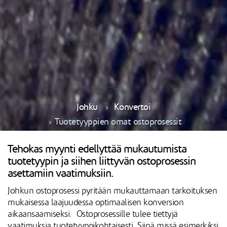
Johku
Konvertoi
Tuotetyyppien omat ostoprosessit
Tehokas myynti edellyttää mukautumista
tuotetyypin ja siihen liittyvän ostoprosessin
asettamiin vaatimuksiin.
Johkun ostoprosessi pyritään mukauttamaan tarkoituksen
mukaisessa laajuudessa optimaalisen konversion
aikaansaamiseksi. Ostoprosessille tulee tiettyjä
vaatimuksia tuotetyyppikohtaisesti. Siinä missä esimerkiksi