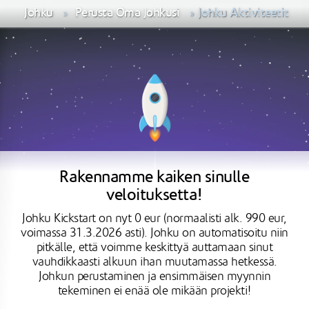
Johku
Perusta Oma Johkusi
Johku Aktiviteetit
Rakennamme kaiken sinulle
veloituksetta!
Johku Kickstart on nyt 0 eur (normaalisti alk. 990 eur,
voimassa 31.3.2026 asti). Johku on automatisoitu niin
pitkälle, että voimme keskittyä auttamaan sinut
vauhdikkaasti alkuun ihan muutamassa hetkessä.
Johkun perustaminen ja ensimmäisen myynnin
tekeminen ei enää ole mikään projekti!