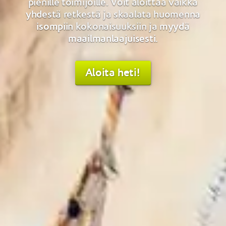
pienille toimijoille. Voit aloittaa vaikka
yhdestä retkestä ja skaalata huomenna
isompiin kokonaisuuksiin ja myydä
maailmanlaajuisesti.
Aloita heti!