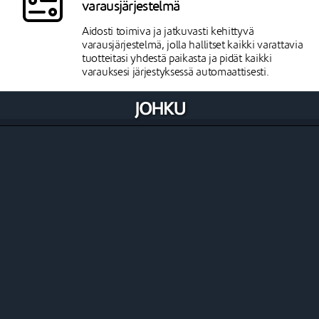
varausjärjestelmä
Aidosti toimiva ja jatkuvasti kehittyvä
varausjärjestelmä, jolla hallitset kaikki varattavia
tuotteitasi yhdestä paikasta ja pidät kaikki
varauksesi järjestyksessä automaattisesti.
Aito mahdollisuus myydä kaikkia
Caravan-alueen tuotetyyppejä
Caravan-alueet ovat tunnettuja lukuisista eri
tuotetyypeistään. On majoituskohteita, caravan-
paikkoja, vuokravälineitä, sauna- ja huoltotiloja
älylukituksineen, aktiviteetteja, tapahtumia
lipunmyynteineen, ravintola ja lukuisia
oheistuotteita. Ja nämä kaikki tulee voida olla
myös optioina tai osana paketteja. Johkun koko
toimintalogiikka perustuu siihen, että yrittäjällä
aito mahdollisuus myydä tehokkaasti mitä
tahansa tuotetyyppiä ilman rajoitteita.