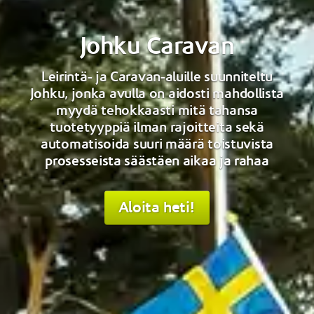
Johku Caravan
Leirintä- ja Caravan-aluille suunniteltu
Johku, jonka avulla on aidosti mahdollista
myydä tehokkaasti mitä tahansa
tuotetyyppiä ilman rajoitteita sekä
automatisoida suuri määrä toistuvista
prosesseista säästäen aikaa ja rahaa
Aloita heti!