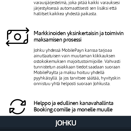
varausjärjestelmä, joka pitää kaikki varauksesi
järjestyksessä automaattisesti sen lisäksi että
hallitset kaikkea yhdestä paikasta.
Markkinoiden yksinkertaisin ja toimivin
maksamisen prosessi
Johku yhdessä MobilePayn kanssa tarjoaa
ainutlaatuisen vain muutaman klikkauksen
ostokokemuksen majoitustoimijoille. Vahvasti
tunnistetun asiakkaan tiedot saadaan suoraan
MobilePaylta ja maksu hoituu yhdellä
pyyhkäisyllä. Ja jos tarvitsee säätää, hyvityskin
onnistuu yhtä helposti suoraan Johkusta.
Helppo ja edullinen kanavahallinta
Booking.comille ja monelle muulle
Helppo ja kustannustehokkain kytkentä
maailmalla oleviin majoituksen kanaviin kuten