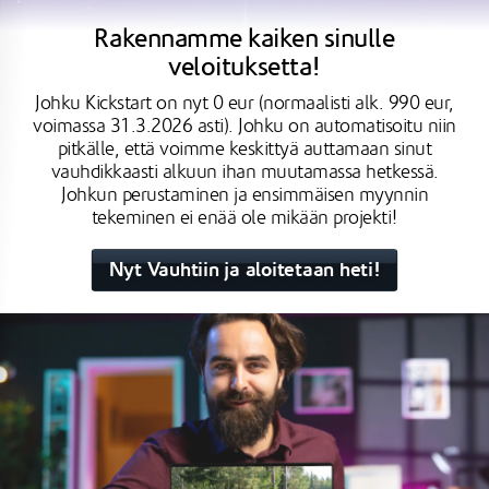
Rakennamme kaiken sinulle
veloituksetta!
Johku Kickstart on nyt 0 eur (normaalisti alk. 990 eur,
voimassa 31.3.2026 asti). Johku on automatisoitu niin
pitkälle, että voimme keskittyä auttamaan sinut
vauhdikkaasti alkuun ihan muutamassa hetkessä.
Johkun perustaminen ja ensimmäisen myynnin
tekeminen ei enää ole mikään projekti!
Nyt Vauhtiin ja aloitetaan heti!