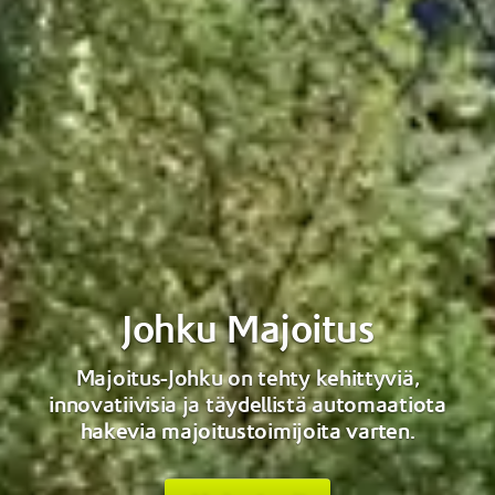
Johku Majoitus
Majoitus-Johku on tehty kehittyviä,
innovatiivisia ja täydellistä automaatiota
hakevia majoitustoimijoita varten.