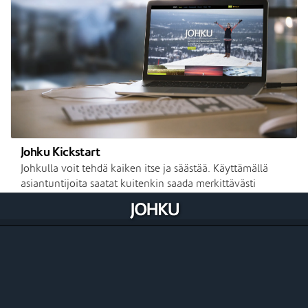
Johku Kickstart
Johkulla voit tehdä kaiken itse ja säästää. Käyttämällä
asiantuntijoita saatat kuitenkin saada merkittävästi
enemmän. Johku Kickstartilla autamme sinut alkuun ja
teemme ensimmäisen vaiheen valmiiksi avaimet käteen -
periaatteella.