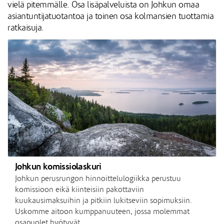
vielä pitemmälle. Osa lisäpalveluista on Johkun omaa
asiantuntijatuotantoa ja toinen osa kolmansien tuottamia
ratkaisuja.
Johkun komissiolaskuri
Johkun perusrungon hinnoittelulogiikka perustuu
komissioon eikä kiinteisiin pakottaviin
kuukausimaksuihin ja pitkiin lukitseviin sopimuksiin.
Uskomme aitoon kumppanuuteen, jossa molemmat
osapuolet hyötyvät.