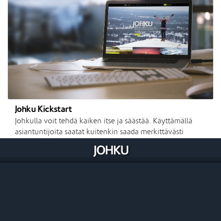
Johku Kickstart
Johkulla voit tehdä kaiken itse ja säästää. Käyttämällä
asiantuntijoita saatat kuitenkin saada merkittävästi
enemmän. Johku Kickstartilla autamme sinut alkuun ja
teemme ensimmäisen vaiheen valmiiksi avaimet käteen -
periaatteella.