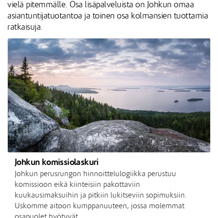
vielä pitemmälle. Osa lisäpalveluista on Johkun omaa
asiantuntijatuotantoa ja toinen osa kolmansien tuottamia
ratkaisuja.
Johkun komissiolaskuri
Johkun perusrungon hinnoittelulogiikka perustuu
komissioon eikä kiinteisiin pakottaviin
kuukausimaksuihin ja pitkiin lukitseviin sopimuksiin.
Uskomme aitoon kumppanuuteen, jossa molemmat
osapuolet hyötyvät.