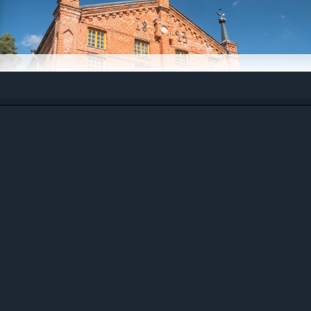
Johku Museoille ja muille
käyntikohteille
Myy erilaisia pääsylippuja museoon tai
vastaavaan käyntikohteeseen Johkun kautta,
kassamyyntiä unohtamatta
Astu käyntikohteen kehityspolulle