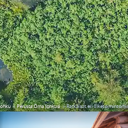
Johku
Perusta Oma Johkusi
Ratkaisut eri liiketoimintoihi