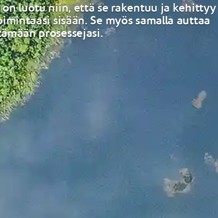
 on luotu niin, että se rakentuu ja kehittyy
toimintaasi sisään. Se myös samalla auttaa
tämään prosessejasi.