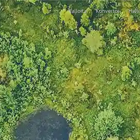
Valloita
Konvertoi
Halli