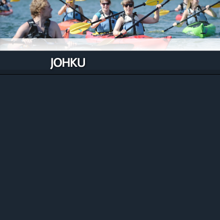
Johku Aktiviteetteihin
Johku taipuu monenlaisten retkien, opastusten
ja muiden aktiviteettien myyntiin ja hallintaan.
Astu aktiviteettien polulle