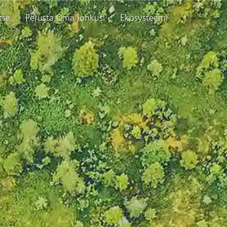
tse
Perusta Oma Johkusi
Ekosysteemi