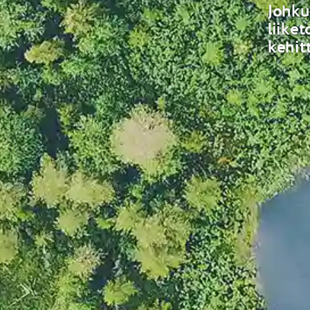
Johku
liike
kehit