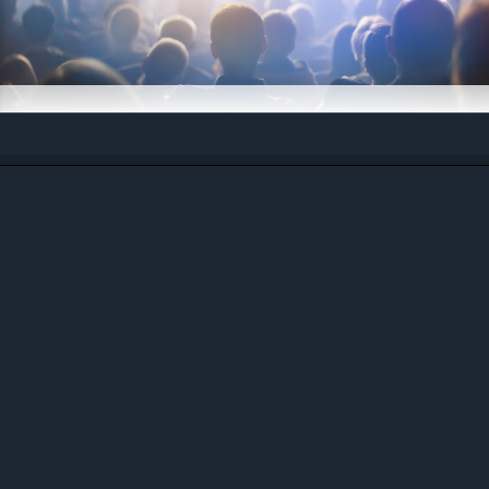
Johku Teatterille
Johkussa hallitset näytöslippuja käyttävien
tapahtumien lipunmyyntiä ja toimintaa.
Astu teatterien polulle