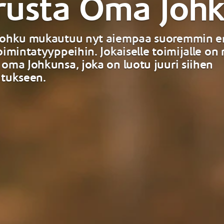
rusta Oma Johk
Johku mukautuu nyt aiempaa suoremmin er
oimintatyyppeihin. Jokaiselle toimijalle on 
 oma Johkunsa, joka on luotu juuri siihen
itukseen.