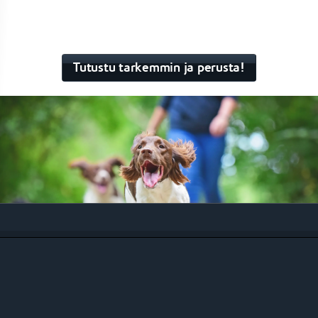
Tutustu tarkemmin ja perusta!
Johku Koirat
Johkun hienous on nimenomaan siinä, että se
osaa mukautua yrittäjän toimintaan
erinomaisesti ilman, että kaupankäynti- tai
hallintaprosessi kärsii. Johku Koirat tuo kaikki