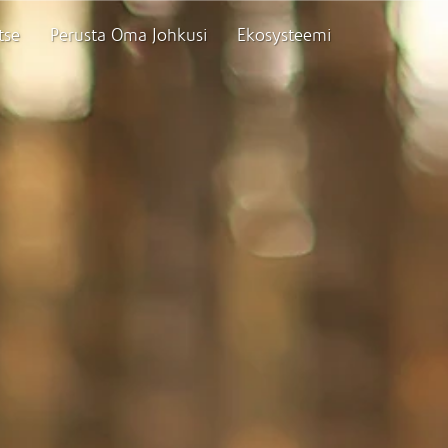
tse
Perusta Oma Johkusi
Ekosysteemi