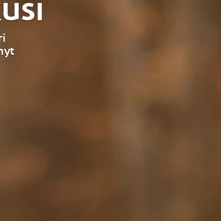
usi
i
nyt