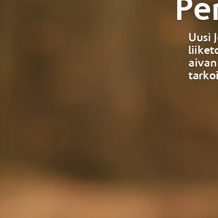
Pe
Uusi 
liiket
aivan
tarko