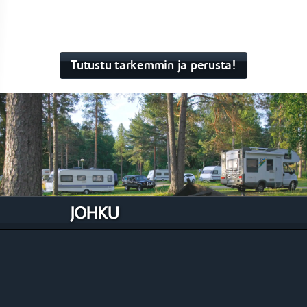
Tutustu tarkemmin ja perusta!
Johku Caravan
Leirintä- ja Caravan-aluille suunniteltu Johku,
jonka avulla on aidosti mahdollista myydä
tehokkaasti mitä tahansa tuotetyyppiä ilman
rajoitteita sekä automatisoida suuri määrä