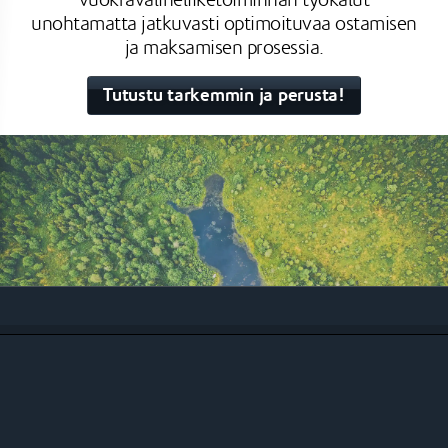
unohtamatta jatkuvasti optimoituvaa ostamisen
ja maksamisen prosessia.
Tutustu tarkemmin ja perusta!
Ratkaisuja eri liiketoimintoihin
Johku on täysin skaalautuva
kaupankäyntijärjestelmä, jossa kauppiaalla on
täysi valta päättää liiketoiminnan
painpistealueista. Johku tukee erinomaisesti