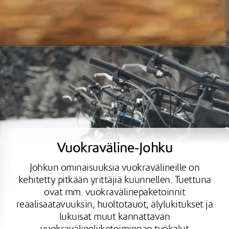
Vuokraväline-Johku
Johkun ominaisuuksia vuokravälineille on
kehitetty pitkään yrittäjiä kuunnellen. Tuettuna
ovat mm. vuokravälinepaketoinnit
reaalisaatavuuksin, huoltotauot, älylukitukset ja
lukuisat muut kannattavan
vuokravälineliiketoiminnan työkalut