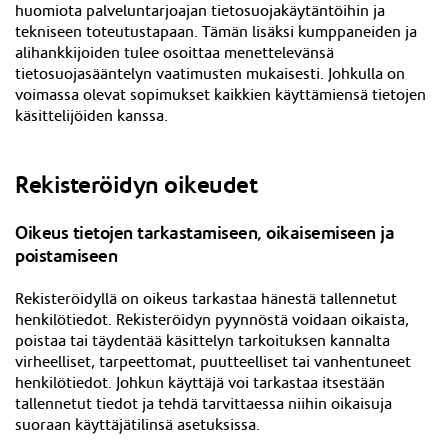
huomiota palveluntarjoajan tietosuojakäytäntöihin ja
tekniseen toteutustapaan. Tämän lisäksi kumppaneiden ja
alihankkijoiden tulee osoittaa menettelevänsä
tietosuojasääntelyn vaatimusten mukaisesti. Johkulla on
voimassa olevat sopimukset kaikkien käyttämiensä tietojen
käsittelijöiden kanssa.
Rekisteröidyn oikeudet
Oikeus tietojen tarkastamiseen, oikaisemiseen ja
poistamiseen
Rekisteröidyllä on oikeus tarkastaa hänestä tallennetut
henkilötiedot. Rekisteröidyn pyynnöstä voidaan oikaista,
poistaa tai täydentää käsittelyn tarkoituksen kannalta
virheelliset, tarpeettomat, puutteelliset tai vanhentuneet
henkilötiedot. Johkun käyttäjä voi tarkastaa itsestään
tallennetut tiedot ja tehdä tarvittaessa niihin oikaisuja
suoraan
käyttäjätilinsä asetuksissa
.