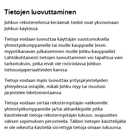
Tietojen luovuttaminen
Johkun rekistereihinsä keräämät tiedot ovat yksinomaan
Johkun käytössä.
Tietoja voidaan luovuttaa käyttäjän suostumuksella
yhteistyökumppaneille tai muille kauppiaille (esim.
myyntikanavan julkaiseminen muille Johku-kauppiaille)
Lähtökohtaisesti tietojen luovuttaminen voi tapahtua vain
tarkoituksiin, jotka eivät ole ristiriidassa Johkun
tietosuojaperiaatteiden kanssa.
Tietoja voidaan myös luovuttaa yritysjärjestelyiden
yhteydessä ostajille, mikäli Johku myy tai muutoin
järjestelee liiketoimintaansa.
Tietoja voidaan siirtää rekisterinpitäjän valikoimille
yhteistyökumppaneille ja/tai alihankkijoille jotka
käsittelevät tietoja rekisterinpitäjän lukuun, osapuolten
välisen sopimuksen perusteella. Tällöin tietojen käsittelijällä
ei ole oikeutta käsitellä siirrettyjä tietoja omaan lukuunsa.