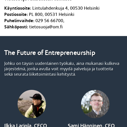
Käyntiosoite:
Lintulahdenkuja 4,
005
3
0 Helsinki
Postiosoite:
PL 800, 005
3
1 Helsinki
Puhelinvaihde:
029 56 66700,
Sähköposti:
tietosuoja@om.fi
The Future of Entrepreneurship
Johku on täysin uudenlainen työkalu, aina mukanasi kulkeva
järjestelmä, jonka avulla voit myydä palveluja ja tuotteita
sekä seurata liiketoimintasi kehitystä.
Ilkka Lariola, CECO
Sami Hänninen, CEO