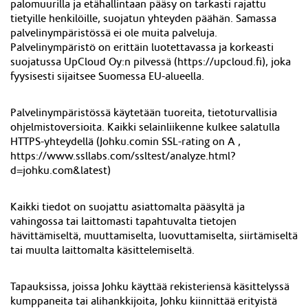
palomuurilla ja etähallintaan pääsy on tarkasti rajattu
tietyille henkilöille, suojatun yhteyden päähän. Samassa
palvelinympäristössä ei ole muita palveluja.
Palvelinympäristö on erittäin luotettavassa ja korkeasti
suojatussa UpCloud Oy
:n
pilvessä (https://
upcloud.fi
), joka
fyysisesti sijaitsee
Suomessa
EU-alueella.
Palvelinympäristössä käytetään tuoreita, tietoturvallisia
ohjelmistoversioita. Kaikki selainliikenne kulkee salatulla
HTTPS-yhteydellä (Johku.comin SSL-rating on A ,
https://www.ssllabs.com/ssltest/analyze.html?
d=johku.com&latest)
Kaikki tiedot on suojattu asiattomalta pääsyltä ja
vahingossa tai laittomasti tapahtuvalta tietojen
hävittämiseltä, muuttamiselta, luovuttamiselta, siirtämiseltä
tai muulta laittomalta käsittelemiseltä.
Tapauksissa, joissa Johku käyttää rekisteriensä käsittelyssä
kumppaneita tai alihankkijoita, Johku kiinnittää erityistä