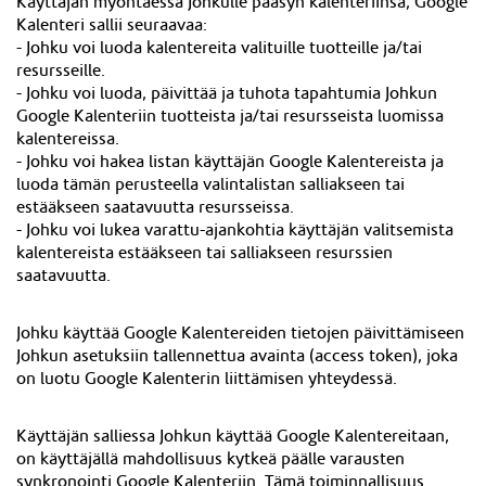
Käyttäjän myöntäessä Johkulle pääsyn kalenteriinsa, Google
Kalenteri sallii seuraavaa:
- Johku voi luoda kalentereita valituille tuotteille ja/tai
resursseille.
- Johku voi luoda, päivittää ja tuhota tapahtumia Johkun
Google Kalenteriin tuotteista ja/tai resursseista luomissa
kalentereissa.
- Johku voi hakea listan käyttäjän Google Kalentereista ja
luoda tämän perusteella valintalistan salliakseen tai
estääkseen saatavuutta resursseissa.
- Johku voi lukea varattu-ajankohtia käyttäjän valitsemista
kalentereista estääkseen tai salliakseen resurssien
saatavuutta.
Johku käyttää Google Kalentereiden tietojen päivittämiseen
Johkun asetuksiin tallennettua avainta (access token), joka
on luotu Google Kalenterin liittämisen yhteydessä.
Käyttäjän salliessa Johkun käyttää Google Kalentereitaan,
on käyttäjällä mahdollisuus kytkeä päälle varausten
synkronointi Google Kalenteriin. Tämä toiminnallisuus