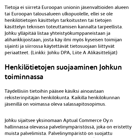
Tietoja ei siirretä Euroopan unionin jäsenvaltioiden alueen
tai Euroopan talousalueen ulkopuolelle, ellei se ole
henkilötietojen käsittelyn tarkoitusten tai tietojen
käsittelyn teknisen toteuttamisen kannalta tarpeellista.
Johku ylläpitää listaa yhteistyökumppaneistaan ja
alihankkijoistaan, josta käy ilmi myös kyseisen toimijan
sijainti ja siirrossa käytettävät tietosuojaan liittyvät
periaatteet. (
Linkki: Johku DPA, Liite A Alikäsittelijät)
Henkilötietojen suojaaminen Johkun
toiminnassa
Täydellisiin tietoihin pääsee käsiksi ainoastaan
rekisterinpitäjän henkilökunta. Kaikilla henkilökunnan
jäsenillä on voimassa oleva salassapitosopimus.
Johku sijaitsee yksinomaan Aptual Commerce Oy:n
hallinnassa olevassa palvelinympäristössä, joka on eristetty
muista palvelimista. Palvelinympäristö on suojattu