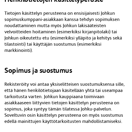
Tietojen käsittelyn perusteena on ensisijaisesti Johkun
sopimuskumppani-asiakkaan kanssa tehdyn sopimuksen
noudattaminen mutta myös Johkun lakisääteisten
velvoitteiden hoitaminen (esimerkiksi kirjanpitolaki) tai
Johkun oikeutettu etu (esimerkiksi ylläpito ja kehitys sekä
tilastointi) tai käyttäjän suostumus (esimerkiksi
markkinointi).
Sopimus ja suostumus
Rekisteröity voi antaa yksiselitteisen suostumuksensa sille,
että hänen henkilötietojaan käsitellään yhtä tai useampaa
tarkoitusta varten. Johkun kauppiaana toimivaan
asiakkaaseen liittyvien tietojen käsittelyn perusteena on
sopimus, joka syntyy tämän tilatessa Johku-palvelun.
Soveltuvin osin käsittelyn perusteena on myös suostumus
edellä mainittujen käyttötarkoitusten mahdollistamiseksi.