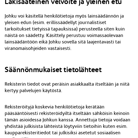
Lakisääteinen velvoite ja yleinen etu
Johku voi käsitellä henkilötietoja myös lainsäädännön ja
yleisen edun (esim. erillissäädellyt journalistiset
tarkoitukset tietyissä tapauksissa) perusteella siten kuin
näistä on säädetty. Käsittely perustuu voimassaolevaan
lainsäädäntöön eikä Johku sovella sitä laajentavasti tai
viranomaisohjeiden vastaisesti.
Säännönmukaiset tietolähteet
Rekisterin tiedot ovat peräisin asiakkaalta itseltään ja niitä
kertyy palvelujen käytöstä.
Rekisteröityjä koskevia henkilötietoja kerätään
pääsääntöisesti rekisteröidyiltä itseltään sähköisin keinoin
tämän asioidessa Johkun kanssa. Annettuja tietoja voidaan
yhdistää julkisista lähteistä löytyviin tietoihin kuten esim.
kaupparekisteritiedot tai julkisiksi asetetut sosiaalisen