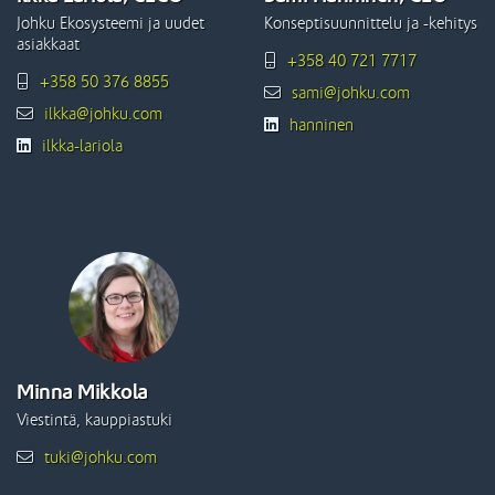
Johku Ekosysteemi ja uudet
Konseptisuunnittelu ja -kehitys
asiakkaat
+358 40 721 7717
+358 50 376 8855
sami@johku.com
ilkka@johku.com
hanninen
ilkka-lariola
Minna Mikkola
Viestintä, kauppiastuki
tuki@johku.com