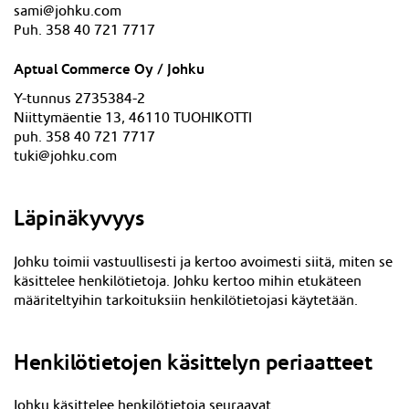
sami@johku.com
Puh. 358 40 721 7717
Aptual Commerce Oy / Johku
Y-tunnus 2735384-2
Niittymäentie 13, 46110 TUOHIKOTTI
puh. 358 40 721 7717
tuki@johku.com
Läpinäkyvyys
Johku toimii vastuullisesti ja kertoo avoimesti siitä, miten se
käsittelee henkilötietoja. Johku kertoo mihin etukäteen
määriteltyihin tarkoituksiin henkilötietojasi käytetään.
Henkilötietojen käsittelyn periaatteet
Johku käsittelee henkilötietoja seuraavat