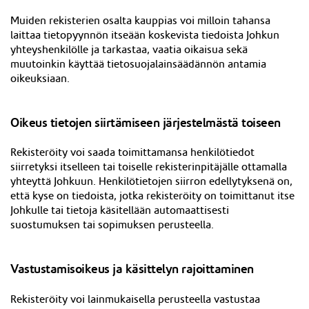
Muiden rekisterien osalta kauppias voi milloin tahansa
laittaa tietopyynnön itseään koskevista tiedoista Johkun
yhteyshenkilölle ja tarkastaa, vaatia oikaisua sekä
muutoinkin käyttää tietosuojalainsäädännön antamia
oikeuksiaan.
Oikeus tietojen siirtämiseen järjestelmästä toiseen
Rekisteröity voi saada toimittamansa henkilötiedot
siirretyksi itselleen tai toiselle rekisterinpitäjälle ottamalla
yhteyttä Johkuun. Henkilötietojen siirron edellytyksenä on,
että kyse on tiedoista, jotka rekisteröity on toimittanut itse
Johkulle tai tietoja käsitellään automaattisesti
suostumuksen tai sopimuksen perusteella.
Vastustamisoikeus ja käsittelyn rajoittaminen
Rekisteröity voi lainmukaisella perusteella vastustaa