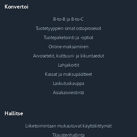
Konvertoi
B-to-B ja B-to-C
Tuotetyyppien omat ostoprosessit
Tuotepaketointi ja -optiot
Online-maksaminen
Arvosetelit, kulttuuri- ja liikuntaedut
Lahjakortit
Kassat ja maksupäätteet
Laskutuskauppa
Asiakasviestintä
Hallitse
Liiketoimintaan mukautuvat käyttöliittymät
Tilaustenhallinta