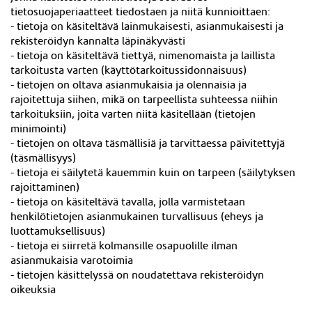
tietosuojaperiaatteet tiedostaen ja niitä kunnioittaen:
- tietoja on käsiteltävä lainmukaisesti, asianmukaisesti ja
rekisteröidyn kannalta läpinäkyvästi
- tietoja on käsiteltävä tiettyä, nimenomaista ja laillista
tarkoitusta varten (käyttötarkoitussidonnaisuus)
- tietojen on oltava asianmukaisia ja olennaisia ja
rajoitettuja siihen, mikä on tarpeellista suhteessa niihin
tarkoituksiin, joita varten niitä käsitellään (tietojen
minimointi)
- tietojen on oltava täsmällisiä ja tarvittaessa päivitettyjä
(täsmällisyys)
- tietoja ei säilytetä kauemmin kuin on tarpeen (säilytyksen
rajoittaminen)
- tietoja on käsiteltävä tavalla, jolla varmistetaan
henkilötietojen asianmukainen turvallisuus (eheys ja
luottamuksellisuus)
- tietoja ei siirretä kolmansille osapuolille ilman
asianmukaisia varotoimia
- tietojen käsittelyssä on noudatettava rekisteröidyn
oikeuksia