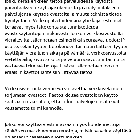
Johku kerää erikseen tietoa palveluidensa käytöstä
parantaakseen käyttäjäkokemusta ja analysoidakseen
palvelujensa käyttöä evästeitä ja muuta teknistä tietoa
hyödyntäen. Verkkopalveluiden analytiikkajärjestelmät
keräävät myös laitekohtaista tunnistetietoa
evästekäytäntöjen mukaisesti. Johkun verkkosivustoilla
vierailevilta tallennetaan esimerkiksi seuraavat tiedot: IP-
osoite, selaintyyppi, tietokoneen tai muun laitteen tyyppi,
käyttäjän vierailujen aika ja päivämäärä, verkkosivustolla
vietetty aika, sivusto jolta palveluun saavuttiin tai muita
vastaavia teknisiä tietoja. Lisäksi tallennetaan Johkun
erilaisiin käyttötilanteisiin liittyvää tietoa.
Verkkosivustoilla vieraileva voi asettaa verkkoselaimen
torjumaan evästeet. Päätös kieltää evästeiden käyttö
saattaa johtaa siihen, että jotkut palvelujen osat eivät
välttämättä toimi kunnolla.
Johku voi käyttää viestinnässään myös kohdennettuja
sähköisen markkinoinnin muotoja, mikäli palvelua käyttävä
on antanut tällaiseen suostumuksen.