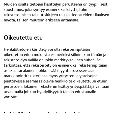
Muiden osalta tietojen käsittelyn perusteena on tyypillisesti
suostumus, joka syntyy esimerkiksi
käyttäjätilin
rekisteröimisen
tai uutiskirjeen taikka tiedotteiden tilauksen
myötä, tai sen muutoin erikseen antamalla.
Oikeutettu etu
Henkilötietojen käsittely voi olla rekisterinpitäjän
oikeutetun edun mukaista esimerkiksi silloin, kun tämän ja
rekisteröidyn välillä on jokin merkityksellinen suhde. Se
tarkoittaa, että rekisteröity on esimerkiksi rekisterinpitäjän
asiakas tai alainen. Johku lisää myyntiprosesseissaan
markkinointirekisteriinsä myös yritysten ja yhteisöjen
päättävässä asemassa olevia henkilöitä oikeutettuun etuun
perustuen. Jokainen rekisteriin lisätty yrityspäättäjä valitaan
arvioimalla Johkun hyödyllisyyttä tämän edustamalle
yhtiölle.