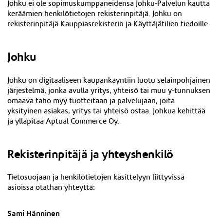
Johku ei ole sopimuskumppaneidensa Johku-Palvelun kautta
keräämien henkilötietojen rekisterinpitäjä. Johku on
rekisterinpitäjä Kaupp
iasrekisterin ja Käyttäjätilien
tiedoille.
Johku
Johku on digitaaliseen kaupankäyntiin luotu selainpohjainen
järjestelmä, jonka avulla yritys, yhteisö tai muu y-tunnuksen
omaava taho myy tuotteitaan ja palvelujaan, joita
yksityinen asiakas, yritys tai yhteisö ostaa. Johkua kehittää
ja ylläpitää Aptual Commerce Oy.
Rekisterinpitäjä ja yhteyshenkilö
Tietosuojaan ja henkilötietojen käsittelyyn liittyvissä
asioissa otathan yhteyttä:
Sami Hänninen