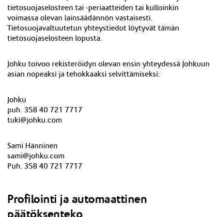
tietosuojaselosteen tai -periaatteiden tai kulloinkin
voimassa olevan lainsäädännön vastaisesti.
Tietosuojavaltuutetun yhteystiedot löytyvät tämän
tietosuojaselosteen lopusta.
Johku toivoo rekisteröidyn olevan ensin yhteydessä Johkuun
asian nopeaksi ja tehokkaaksi selvittämiseksi:
Johku
puh. 358 40 721 7717
tuki@johku.com
Sami Hänninen
sami@johku.com
Puh. 358 40 721 7717
Profilointi ja automaattinen
päätöksenteko