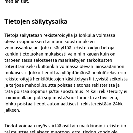
median tilit.
Tietojen säilytysaika
Tietoja säilytetään rekisteröidyllä ja Johkulla voimassa
olevan sopimuksen tai muun suostumuksen
voimassaoloajan. Johku säilyttää rekisteröidyn tietoja
kunkin tietoluokan mukaisesti vain niin kauan kuin on
tarpeen tässä selosteessa määriteltyjen tarkoitusten
toteuttamiseksi kulloinkin voimassa olevan lainsäädännön
mukaisesti. Johku tiedottaa ylläpitämänsä henkilörekisterin
rekisteröityjä henkilötietojen käsittelyyn liittyvistä seikoista
ja tarjoaa mahdollisuutta poistaa tietonsa rekisteristä ja
tätä poistaa sopimus ja/tai suostumus. Mikäli rekisteröity ei
toiminnallaan pidä sopimusta/suostumusta aktiivisena,
Johku poistaa tiedot automaattisesti rekistereistään 24kk
jälkeen
.
Tiedot voidaan myös siirtää osittain markkinointirekisteriin
tai muuttaa sellaiseen muotoon, ettei tiedon kohde ole