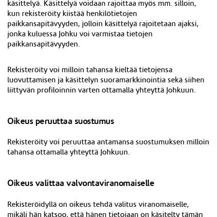
käsittelyä. Käsittelyä voidaan rajoittaa myös mm. silloin,
kun rekisteröity kiistää henkilötietojen
paikkansapitävyyden, jolloin käsittelyä rajoitetaan ajaksi,
jonka kuluessa Johku voi varmistaa tietojen
paikkansapitävyyden.
Rekisteröity voi milloin tahansa kieltää tietojensa
luovuttamisen ja käsittelyn suoramarkkinointia sekä siihen
liittyvän profiloinnin varten ottamalla yhteyttä Johkuun.
Oikeus peruuttaa suostumus
Rekisteröity voi peruuttaa antamansa suostumuksen milloin
tahansa ottamalla yhteyttä Johkuun.
Oikeus valittaa valvontaviranomaiselle
Rekisteröidyllä on oikeus tehdä valitus viranomaiselle,
mikäli hän katsoo, että hänen tietojaan on käsitelty tämän