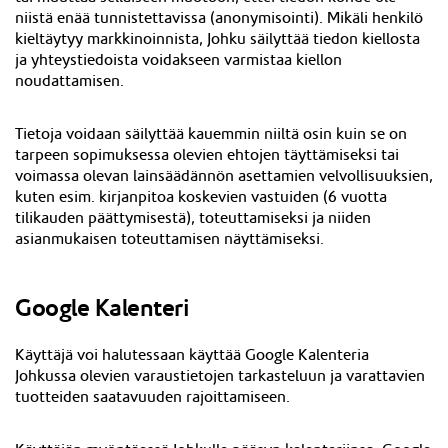
niistä enää tunnistettavissa (anonymisointi). Mikäli henkilö
kieltäytyy markkinoinnista, Johku säilyttää tiedon kiellosta
ja yhteystiedoista voidakseen varmistaa kiellon
noudattamisen.
Tietoja voidaan säilyttää kauemmin niiltä osin kuin se on
tarpeen sopimuksessa olevien ehtojen täyttämiseksi tai
voimassa olevan lainsäädännön asettamien velvollisuuksien,
kuten esim. kirjanpitoa koskevien vastuiden (6 vuotta
tilikauden päättymisestä), toteuttamiseksi ja niiden
asianmukaisen toteuttamisen näyttämiseksi.
Google Kalenteri
Käyttäjä voi halutessaan käyttää Google Kalenteria
Johkussa olevien varaustietojen tarkasteluun ja varattavien
tuotteiden saatavuuden rajoittamiseen.