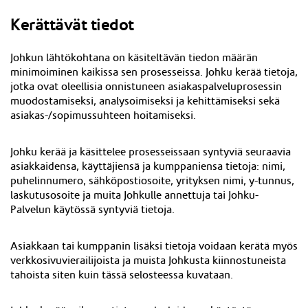
Kerättävät tiedot
Johkun lähtökohtana on käsiteltävän tiedon määrän
minimoiminen kaikissa sen prosesseissa. Johku kerää tietoja,
jotka ovat oleellisia onnistuneen asiakaspalveluprosessin
muodostamiseksi, analysoimiseksi ja kehittämiseksi sekä
asiakas-/sopimussuhteen hoitamiseksi.
Johku kerää ja käsittelee prosesseissaan syntyviä seuraavia
asiakkaidensa, käyttäjiensä ja kumppaniensa tietoja: nimi,
puhelinnumero, sähköpostiosoite, yrityksen nimi, y-tunnus,
laskutusosoite ja muita Johkulle annettuja tai Johku-
Palvelun käytössä syntyviä tietoja.
Asiakkaan tai kumppanin lisäksi tietoja voidaan kerätä myös
verkkosivuvierailijoista ja muista Johkusta kiinnostuneista
tahoista siten kuin tässä selosteessa kuvataan.