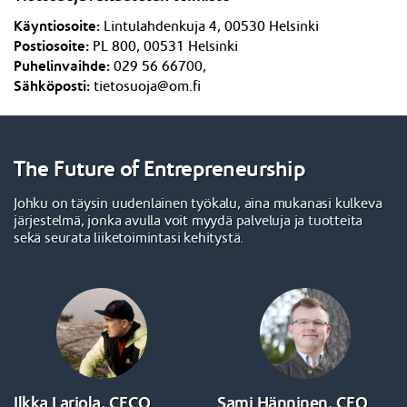
Käyntiosoite:
Lintulahdenkuja 4,
005
3
0 Helsinki
Postiosoite:
PL 800, 005
3
1 Helsinki
Puhelinvaihde:
029 56 66700,
Sähköposti:
tietosuoja@om.fi
The Future of Entrepreneurship
Johku on täysin uudenlainen työkalu, aina mukanasi kulkeva
järjestelmä, jonka avulla voit myydä palveluja ja tuotteita
sekä seurata liiketoimintasi kehitystä.
Ilkka Lariola, CECO
Sami Hänninen, CEO