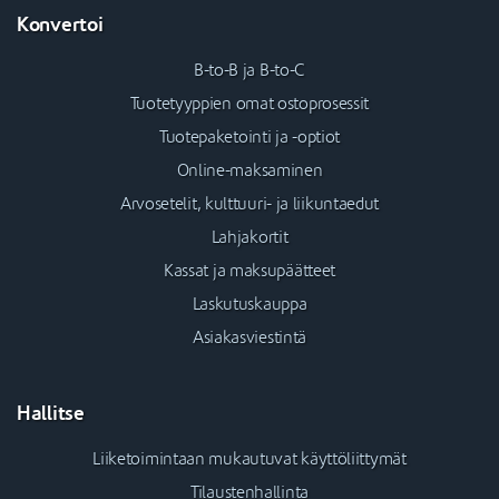
Konvertoi
B-to-B ja B-to-C
Tuotetyyppien omat ostoprosessit
Tuotepaketointi ja -optiot
Online-maksaminen
Arvosetelit, kulttuuri- ja liikuntaedut
Lahjakortit
Kassat ja maksupäätteet
Laskutuskauppa
Asiakasviestintä
Hallitse
Liiketoimintaan mukautuvat käyttöliittymät
Tilaustenhallinta