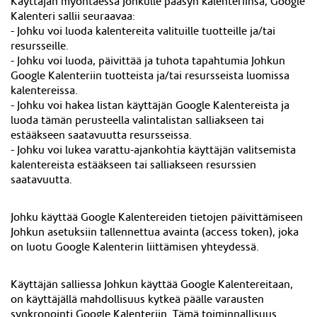
Käyttäjän myöntäessä Johkulle pääsyn kalenteriinsa, Google
Kalenteri sallii seuraavaa:
- Johku voi luoda kalentereita valituille tuotteille ja/tai
resursseille.
- Johku voi luoda, päivittää ja tuhota tapahtumia Johkun
Google Kalenteriin tuotteista ja/tai resursseista luomissa
kalentereissa.
- Johku voi hakea listan käyttäjän Google Kalentereista ja
luoda tämän perusteella valintalistan salliakseen tai
estääkseen saatavuutta resursseissa.
- Johku voi lukea varattu-ajankohtia käyttäjän valitsemista
kalentereista estääkseen tai salliakseen resurssien
saatavuutta.
Johku käyttää Google Kalentereiden tietojen päivittämiseen
Johkun asetuksiin tallennettua avainta (access token), joka
on luotu Google Kalenterin liittämisen yhteydessä.
Käyttäjän salliessa Johkun käyttää Google Kalentereitaan,
on käyttäjällä mahdollisuus kytkeä päälle varausten
synkronointi Google Kalenteriin. Tämä toiminnallisuus