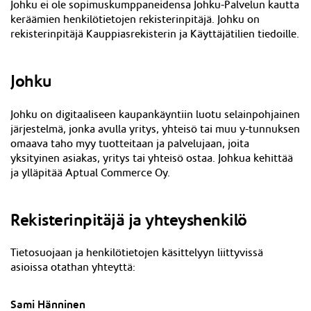
Johku ei ole sopimuskumppaneidensa Johku-Palvelun kautta
keräämien henkilötietojen rekisterinpitäjä. Johku on
rekisterinpitäjä Kaupp
iasrekisterin ja Käyttäjätilien
tiedoille.
Johku
Johku on digitaaliseen kaupankäyntiin luotu selainpohjainen
järjestelmä, jonka avulla yritys, yhteisö tai muu y-tunnuksen
omaava taho myy tuotteitaan ja palvelujaan, joita
yksityinen asiakas, yritys tai yhteisö ostaa. Johkua kehittää
ja ylläpitää Aptual Commerce Oy.
Rekisterinpitäjä ja yhteyshenkilö
Tietosuojaan ja henkilötietojen käsittelyyn liittyvissä
asioissa otathan yhteyttä:
Sami Hänninen