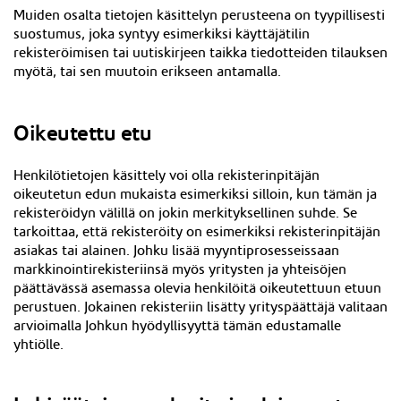
Muiden osalta tietojen käsittelyn perusteena on tyypillisesti
suostumus, joka syntyy esimerkiksi
käyttäjätilin
rekisteröimisen
tai uutiskirjeen taikka tiedotteiden tilauksen
myötä, tai sen muutoin erikseen antamalla.
Oikeutettu etu
Henkilötietojen käsittely voi olla rekisterinpitäjän
oikeutetun edun mukaista esimerkiksi silloin, kun tämän ja
rekisteröidyn välillä on jokin merkityksellinen suhde. Se
tarkoittaa, että rekisteröity on esimerkiksi rekisterinpitäjän
asiakas tai alainen. Johku lisää myyntiprosesseissaan
markkinointirekisteriinsä myös yritysten ja yhteisöjen
päättävässä asemassa olevia henkilöitä oikeutettuun etuun
perustuen. Jokainen rekisteriin lisätty yrityspäättäjä valitaan
arvioimalla Johkun hyödyllisyyttä tämän edustamalle
yhtiölle.