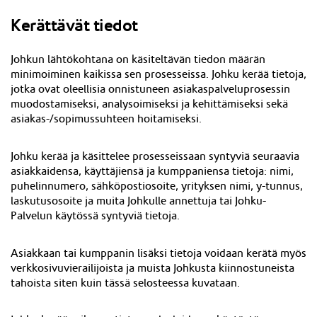
Kerättävät tiedot
Johkun lähtökohtana on käsiteltävän tiedon määrän
minimoiminen kaikissa sen prosesseissa. Johku kerää tietoja,
jotka ovat oleellisia onnistuneen asiakaspalveluprosessin
muodostamiseksi, analysoimiseksi ja kehittämiseksi sekä
asiakas-/sopimussuhteen hoitamiseksi.
Johku kerää ja käsittelee prosesseissaan syntyviä seuraavia
asiakkaidensa, käyttäjiensä ja kumppaniensa tietoja: nimi,
puhelinnumero, sähköpostiosoite, yrityksen nimi, y-tunnus,
laskutusosoite ja muita Johkulle annettuja tai Johku-
Palvelun käytössä syntyviä tietoja.
Asiakkaan tai kumppanin lisäksi tietoja voidaan kerätä myös
verkkosivuvierailijoista ja muista Johkusta kiinnostuneista
tahoista siten kuin tässä selosteessa kuvataan.