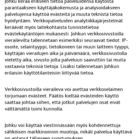
Johku kerää erikseen tietoa palveluidensa käytöstä
parantaakseen käyttäjäkokemusta ja analysoidakseen
palvelujensa käyttöä evästeitä ja muuta teknistä tietoa
hyödyntäen. Verkkopalveluiden analytiikkajärjestelmät
keräävät myös laitekohtaista tunnistetietoa
evästekäytäntöjen mukaisesti. Johkun verkkosivustoilla
vierailevilta tallennetaan esimerkiksi seuraavat tiedot: IP-
osoite, selaintyyppi, tietokoneen tai muun laitteen tyyppi,
käyttäjän vierailujen aika ja päivämäärä, verkkosivustolla
vietetty aika, sivusto jolta palveluun saavuttiin tai muita
vastaavia teknisiä tietoja. Lisäksi tallennetaan Johkun
erilaisiin käyttötilanteisiin liittyvää tietoa.
Verkkosivustoilla vieraileva voi asettaa verkkoselaimen
torjumaan evästeet. Päätös kieltää evästeiden käyttö
saattaa johtaa siihen, että jotkut palvelujen osat eivät
välttämättä toimi kunnolla.
Johku voi käyttää viestinnässään myös kohdennettuja
sähköisen markkinoinnin muotoja, mikäli palvelua käyttävä
on antanut tällaiseen suostumuksen.