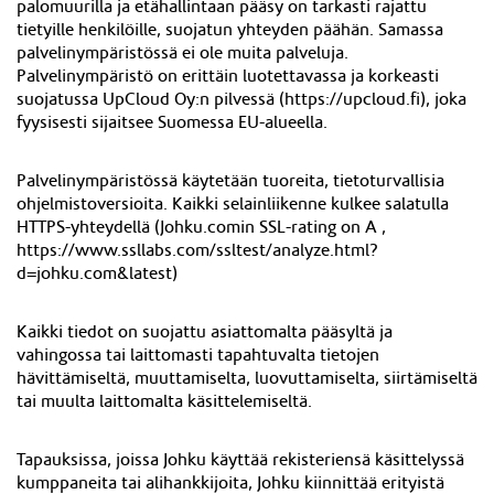
palomuurilla ja etähallintaan pääsy on tarkasti rajattu
tietyille henkilöille, suojatun yhteyden päähän. Samassa
palvelinympäristössä ei ole muita palveluja.
Palvelinympäristö on erittäin luotettavassa ja korkeasti
suojatussa UpCloud Oy
:n
pilvessä (https://
upcloud.fi
), joka
fyysisesti sijaitsee
Suomessa
EU-alueella.
Palvelinympäristössä käytetään tuoreita, tietoturvallisia
ohjelmistoversioita. Kaikki selainliikenne kulkee salatulla
HTTPS-yhteydellä (Johku.comin SSL-rating on A ,
https://www.ssllabs.com/ssltest/analyze.html?
d=johku.com&latest)
Kaikki tiedot on suojattu asiattomalta pääsyltä ja
vahingossa tai laittomasti tapahtuvalta tietojen
hävittämiseltä, muuttamiselta, luovuttamiselta, siirtämiseltä
tai muulta laittomalta käsittelemiseltä.
Tapauksissa, joissa Johku käyttää rekisteriensä käsittelyssä
kumppaneita tai alihankkijoita, Johku kiinnittää erityistä