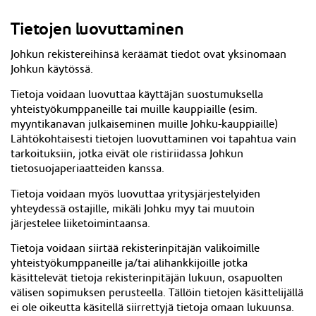
Tietojen luovuttaminen
Johkun rekistereihinsä keräämät tiedot ovat yksinomaan
Johkun käytössä.
Tietoja voidaan luovuttaa käyttäjän suostumuksella
yhteistyökumppaneille tai muille kauppiaille (esim.
myyntikanavan julkaiseminen muille Johku-kauppiaille)
Lähtökohtaisesti tietojen luovuttaminen voi tapahtua vain
tarkoituksiin, jotka eivät ole ristiriidassa Johkun
tietosuojaperiaatteiden kanssa.
Tietoja voidaan myös luovuttaa yritysjärjestelyiden
yhteydessä ostajille, mikäli Johku myy tai muutoin
järjestelee liiketoimintaansa.
Tietoja voidaan siirtää rekisterinpitäjän valikoimille
yhteistyökumppaneille ja/tai alihankkijoille jotka
käsittelevät tietoja rekisterinpitäjän lukuun, osapuolten
välisen sopimuksen perusteella. Tällöin tietojen käsittelijällä
ei ole oikeutta käsitellä siirrettyjä tietoja omaan lukuunsa.