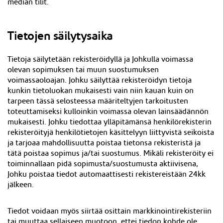
median tilit.
Tietojen säilytysaika
Tietoja säilytetään rekisteröidyllä ja Johkulla voimassa
olevan sopimuksen tai muun suostumuksen
voimassaoloajan. Johku säilyttää rekisteröidyn tietoja
kunkin tietoluokan mukaisesti vain niin kauan kuin on
tarpeen tässä selosteessa määriteltyjen tarkoitusten
toteuttamiseksi kulloinkin voimassa olevan lainsäädännön
mukaisesti. Johku tiedottaa ylläpitämänsä henkilörekisterin
rekisteröityjä henkilötietojen käsittelyyn liittyvistä seikoista
ja tarjoaa mahdollisuutta poistaa tietonsa rekisteristä ja
tätä poistaa sopimus ja/tai suostumus. Mikäli rekisteröity ei
toiminnallaan pidä sopimusta/suostumusta aktiivisena,
Johku poistaa tiedot automaattisesti rekistereistään 24kk
jälkeen
.
Tiedot voidaan myös siirtää osittain markkinointirekisteriin
tai muuttaa sellaiseen muotoon, ettei tiedon kohde ole