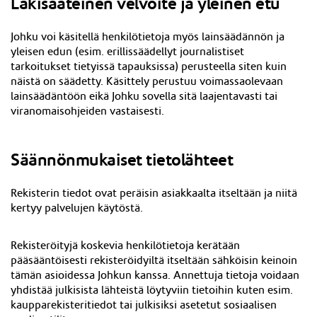
Lakisääteinen velvoite ja yleinen etu
Johku voi käsitellä henkilötietoja myös lainsäädännön ja
yleisen edun (esim. erillissäädellyt journalistiset
tarkoitukset tietyissä tapauksissa) perusteella siten kuin
näistä on säädetty. Käsittely perustuu voimassaolevaan
lainsäädäntöön eikä Johku sovella sitä laajentavasti tai
viranomaisohjeiden vastaisesti.
Säännönmukaiset tietolähteet
Rekisterin tiedot ovat peräisin asiakkaalta itseltään ja niitä
kertyy palvelujen käytöstä.
Rekisteröityjä koskevia henkilötietoja kerätään
pääsääntöisesti rekisteröidyiltä itseltään sähköisin keinoin
tämän asioidessa Johkun kanssa. Annettuja tietoja voidaan
yhdistää julkisista lähteistä löytyviin tietoihin kuten esim.
kaupparekisteritiedot tai julkisiksi asetetut sosiaalisen