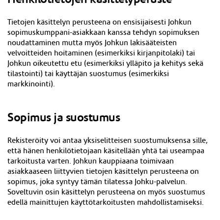
Tietojen käsittelyn perusteena on ensisijaisesti Johkun
sopimuskumppani-asiakkaan kanssa tehdyn sopimuksen
noudattaminen mutta myös Johkun lakisääteisten
velvoitteiden hoitaminen (esimerkiksi kirjanpitolaki) tai
Johkun oikeutettu etu (esimerkiksi ylläpito ja kehitys sekä
tilastointi) tai käyttäjän suostumus (esimerkiksi
markkinointi).
Sopimus ja suostumus
Rekisteröity voi antaa yksiselitteisen suostumuksensa sille,
että hänen henkilötietojaan käsitellään yhtä tai useampaa
tarkoitusta varten. Johkun kauppiaana toimivaan
asiakkaaseen liittyvien tietojen käsittelyn perusteena on
sopimus, joka syntyy tämän tilatessa Johku-palvelun.
Soveltuvin osin käsittelyn perusteena on myös suostumus
edellä mainittujen käyttötarkoitusten mahdollistamiseksi.