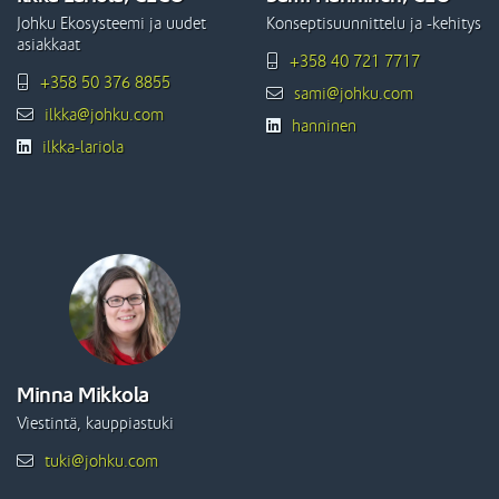
Johku Ekosysteemi ja uudet
Konseptisuunnittelu ja -kehitys
asiakkaat
+358 40 721 7717
+358 50 376 8855
sami@johku.com
ilkka@johku.com
hanninen
ilkka-lariola
Minna Mikkola
Viestintä, kauppiastuki
tuki@johku.com