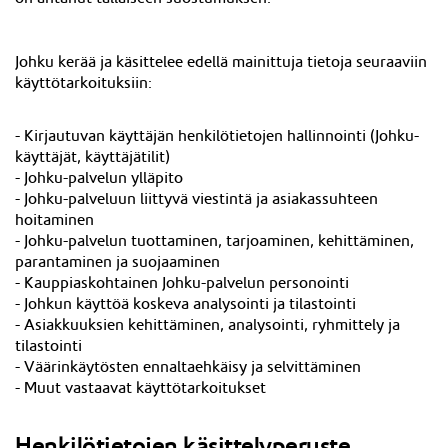
Johku kerää ja käsittelee edellä mainittuja tietoja seuraaviin
käyttötarkoituksiin:
-
Kirjautuvan käyttäjän
henkilötietojen hallinnointi (Johku-
käyttäjät, käyttäjätilit)
- Johku-palvelun ylläpito
- Johku-palveluun liittyvä viestintä ja asiakassuhteen
hoitaminen
- Johku-palvelun tuottaminen, tarjoaminen, kehittäminen,
parantaminen ja suojaaminen
- Kauppiaskohtainen Johku-palvelun personointi
- Johkun käyttöä koskeva analysointi ja tilastointi
- Asiakkuuksien kehittäminen, analysointi, ryhmittely ja
tilastointi
- Väärinkäytösten ennaltaehkäisy ja selvittäminen
- Muut vastaavat käyttötarkoitukset
Henkilötietojen käsittelyperuste