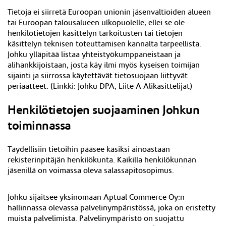
Tietoja ei siirretä Euroopan unionin jäsenvaltioiden alueen
tai Euroopan talousalueen ulkopuolelle, ellei se ole
henkilötietojen käsittelyn tarkoitusten tai tietojen
käsittelyn teknisen toteuttamisen kannalta tarpeellista.
Johku ylläpitää listaa yhteistyökumppaneistaan ja
alihankkijoistaan, josta käy ilmi myös kyseisen toimijan
sijainti ja siirrossa käytettävät tietosuojaan liittyvät
periaatteet. (
Linkki: Johku DPA, Liite A Alikäsittelijät)
Henkilötietojen suojaaminen Johkun
toiminnassa
Täydellisiin tietoihin pääsee käsiksi ainoastaan
rekisterinpitäjän henkilökunta. Kaikilla henkilökunnan
jäsenillä on voimassa oleva salassapitosopimus.
Johku sijaitsee yksinomaan Aptual Commerce Oy:n
hallinnassa olevassa palvelinympäristössä, joka on eristetty
muista palvelimista. Palvelinympäristö on suojattu