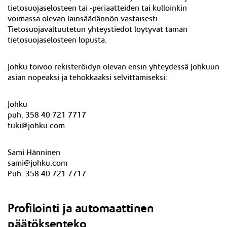
tietosuojaselosteen tai -periaatteiden tai kulloinkin
voimassa olevan lainsäädännön vastaisesti.
Tietosuojavaltuutetun yhteystiedot löytyvät tämän
tietosuojaselosteen lopusta.
Johku toivoo rekisteröidyn olevan ensin yhteydessä Johkuun
asian nopeaksi ja tehokkaaksi selvittämiseksi:
Johku
puh. 358 40 721 7717
tuki@johku.com
Sami Hänninen
sami@johku.com
Puh. 358 40 721 7717
Profilointi ja automaattinen
päätöksenteko