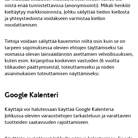
niistä enää tunnistettavissa (anonymisointi). Mikäli henkilö
kieltäytyy markkinoinnista, Johku säilyttää tiedon kiellosta
ja yhteystiedoista voidakseen varmistaa kiellon
noudattamisen.
Tietoja voidaan säilyttää kauemmin niiltä osin kuin se on
tarpeen sopimuksessa olevien ehtojen täyttämiseksi tai
voimassa olevan lainsäädännön asettamien velvollisuuksien,
kuten esim. kirjanpitoa koskevien vastuiden (6 vuotta
tilikauden päättymisestä), toteuttamiseksi ja niiden
asianmukaisen toteuttamisen näyttämiseksi.
Google Kalenteri
Käyttäjä voi halutessaan käyttää Google Kalenteria
Johkussa olevien varaustietojen tarkasteluun ja varattavien
tuotteiden saatavuuden rajoittamiseen.