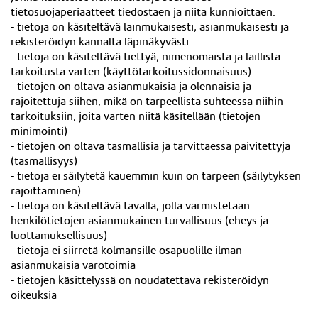
tietosuojaperiaatteet tiedostaen ja niitä kunnioittaen:
- tietoja on käsiteltävä lainmukaisesti, asianmukaisesti ja
rekisteröidyn kannalta läpinäkyvästi
- tietoja on käsiteltävä tiettyä, nimenomaista ja laillista
tarkoitusta varten (käyttötarkoitussidonnaisuus)
- tietojen on oltava asianmukaisia ja olennaisia ja
rajoitettuja siihen, mikä on tarpeellista suhteessa niihin
tarkoituksiin, joita varten niitä käsitellään (tietojen
minimointi)
- tietojen on oltava täsmällisiä ja tarvittaessa päivitettyjä
(täsmällisyys)
- tietoja ei säilytetä kauemmin kuin on tarpeen (säilytyksen
rajoittaminen)
- tietoja on käsiteltävä tavalla, jolla varmistetaan
henkilötietojen asianmukainen turvallisuus (eheys ja
luottamuksellisuus)
- tietoja ei siirretä kolmansille osapuolille ilman
asianmukaisia varotoimia
- tietojen käsittelyssä on noudatettava rekisteröidyn
oikeuksia