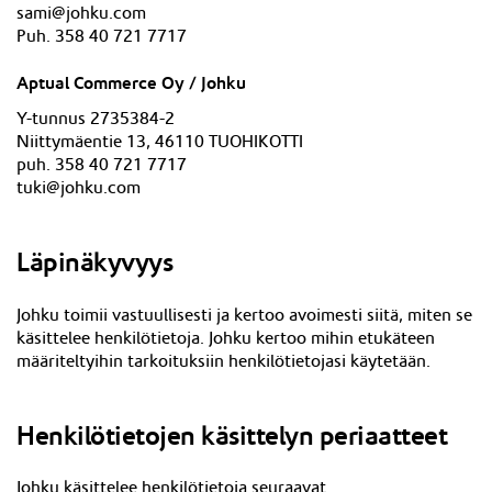
sami@johku.com
Puh. 358 40 721 7717
Aptual Commerce Oy / Johku
Y-tunnus 2735384-2
Niittymäentie 13, 46110 TUOHIKOTTI
puh. 358 40 721 7717
tuki@johku.com
Läpinäkyvyys
Johku toimii vastuullisesti ja kertoo avoimesti siitä, miten se
käsittelee henkilötietoja. Johku kertoo mihin etukäteen
määriteltyihin tarkoituksiin henkilötietojasi käytetään.
Henkilötietojen käsittelyn periaatteet
Johku käsittelee henkilötietoja seuraavat