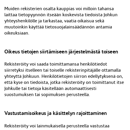
Muiden rekisterien osalta kauppias voi milloin tahansa
laittaa tietopyynnön itseään koskevista tiedoista Johkun
yhteyshenkilölle ja tarkastaa, vaatia oikaisua sekä
muutoinkin käyttää tietosuojalainsäädännön antamia
oikeuksiaan.
Oikeus tietojen siirtämiseen järjestelmästä toiseen
Rekisteröity voi saada toimittamansa henkilötiedot
siirretyksi itselleen tai toiselle rekisterinpitäjälle ottamalla
yhteyttä Johkuun. Henkilötietojen siirron edellytyksenä on,
että kyse on tiedoista, jotka rekisteröity on toimittanut itse
Johkulle tai tietoja käsitellään automaattisesti
suostumuksen tai sopimuksen perusteella.
Vastustamisoikeus ja käsittelyn rajoittaminen
Rekisteröity voi lainmukaisella perusteella vastustaa