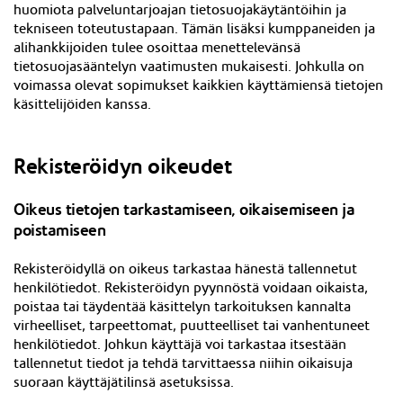
huomiota palveluntarjoajan tietosuojakäytäntöihin ja
tekniseen toteutustapaan. Tämän lisäksi kumppaneiden ja
alihankkijoiden tulee osoittaa menettelevänsä
tietosuojasääntelyn vaatimusten mukaisesti. Johkulla on
voimassa olevat sopimukset kaikkien käyttämiensä tietojen
käsittelijöiden kanssa.
Rekisteröidyn oikeudet
Oikeus tietojen tarkastamiseen, oikaisemiseen ja
poistamiseen
Rekisteröidyllä on oikeus tarkastaa hänestä tallennetut
henkilötiedot. Rekisteröidyn pyynnöstä voidaan oikaista,
poistaa tai täydentää käsittelyn tarkoituksen kannalta
virheelliset, tarpeettomat, puutteelliset tai vanhentuneet
henkilötiedot. Johkun käyttäjä voi tarkastaa itsestään
tallennetut tiedot ja tehdä tarvittaessa niihin oikaisuja
suoraan
käyttäjätilinsä asetuksissa
.