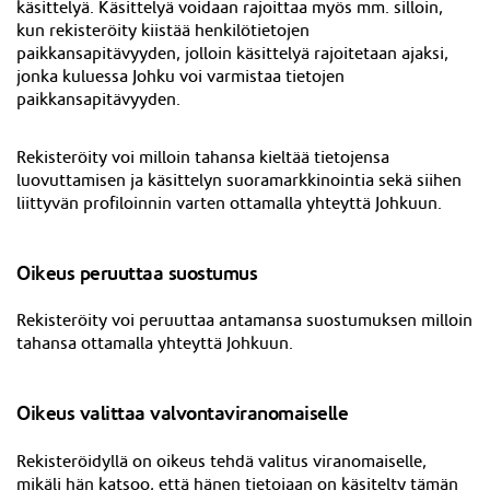
käsittelyä. Käsittelyä voidaan rajoittaa myös mm. silloin,
kun rekisteröity kiistää henkilötietojen
paikkansapitävyyden, jolloin käsittelyä rajoitetaan ajaksi,
jonka kuluessa Johku voi varmistaa tietojen
paikkansapitävyyden.
Rekisteröity voi milloin tahansa kieltää tietojensa
luovuttamisen ja käsittelyn suoramarkkinointia sekä siihen
liittyvän profiloinnin varten ottamalla yhteyttä Johkuun.
Oikeus peruuttaa suostumus
Rekisteröity voi peruuttaa antamansa suostumuksen milloin
tahansa ottamalla yhteyttä Johkuun.
Oikeus valittaa valvontaviranomaiselle
Rekisteröidyllä on oikeus tehdä valitus viranomaiselle,
mikäli hän katsoo, että hänen tietojaan on käsitelty tämän