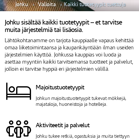
Johku
Valloita
Kaikki tuotetyypit tuettuja
Johku sisältää kaikki tuotetyypit – et tarvitse
muita järjestelmiä tai lisäosia.
Lähtökohtanamme on tarjota kauppiaalle vapaus kehittää
omaa liiketoimintaansa ja kaupankäyntiään ilman useiden
järjestelmien käyttöä. Johkussa kauppias voi luoda ja
asettaa myyntiin kaikki tarvitsemansa tuotteet ja palvelut,
jolloin ei tarvitse hyppiä eri järjestelmien välillä.
Majoitustuotetyypit
Johkun majoitustuotetyypit tukevat mökkejä,
majataloja, huoneistoja ja hotelleja.
Aktiviteetit ja palvelut
Johku tukee retkiä, opastuksia ja muita tiettyyn