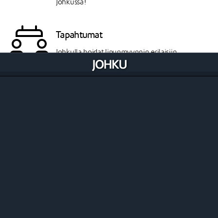
Johkussa!
Tapahtumat
Johkulla hoidat lipunmyynnin erilaisiin
tapahtumiin, konsertteihin ja keikkoihin.
Teatterit
Johku sopii myös teatterikäyttöön: myy elokuvia
ja teatteriesityksiä näytösaikoineen ja lippuineen.
Kuljetukset
Johkun kuljetustuotetyypillä myyt matkustajille
meno- ja/tai paluumatkoja määrätylle reitille.