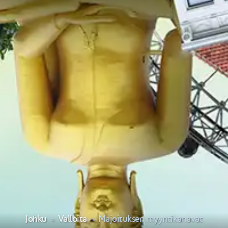
Johku
Valloita
Majoituksen myyntikanavat