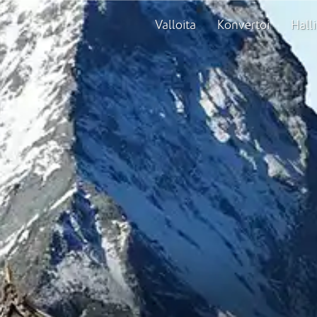
Valloita
Konvertoi
Halli