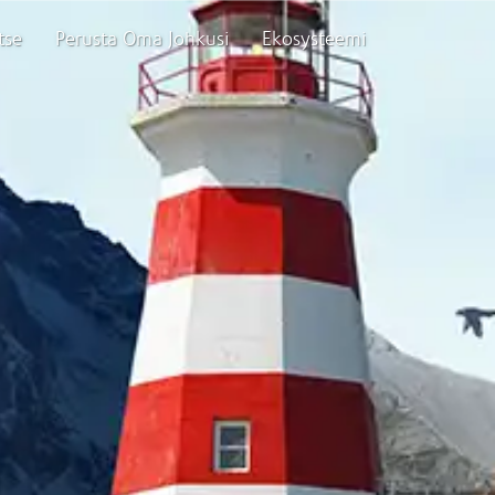
tse
Perusta Oma Johkusi
Ekosysteemi