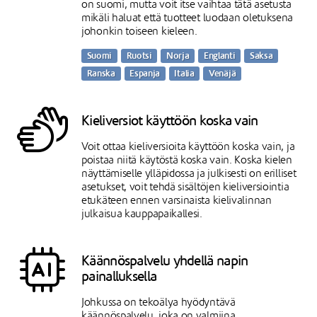
on suomi, mutta voit itse vaihtaa tätä asetusta
mikäli haluat että tuotteet luodaan oletuksena
johonkin toiseen kieleen.
Suomi
Ruotsi
Norja
Englanti
Saksa
Ranska
Espanja
Italia
Venäjä
Kieliversiot käyttöön koska vain
Voit ottaa kieliversioita käyttöön koska vain, ja
poistaa niitä käytöstä koska vain. Koska kielen
näyttämiselle ylläpidossa ja julkisesti on erilliset
asetukset, voit tehdä sisältöjen kieliversiointia
etukäteen ennen varsinaista kielivalinnan
julkaisua kauppapaikallesi.
Käännöspalvelu yhdellä napin
painalluksella
Johkussa on tekoälya hyödyntävä
käännöspalvelu, joka on valmiina