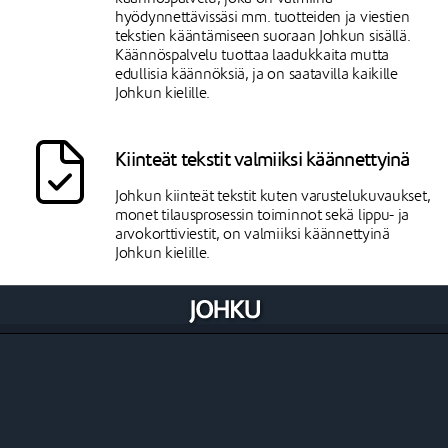
hyödynnettävissäsi mm. tuotteiden ja viestien
tekstien kääntämiseen suoraan Johkun sisällä.
Käännöspalvelu tuottaa laadukkaita mutta
edullisia käännöksiä, ja on saatavilla kaikille
Johkun kielille.
Kiinteät tekstit valmiiksi käännettyinä
Johkun kiinteät tekstit kuten varustelukuvaukset,
monet tilausprosessin toiminnot sekä lippu- ja
arvokorttiviestit, on valmiiksi käännettyinä
Johkun kielille.
Julkaiset tuoteryhmät ja tuotteet
kieliversiokohtaisesti
Tuoteryhmillä ja tuotteilla on
kieliversiokohtainen näkyvyysasetus. Tämä
mahdollistaa tuoteryhmien ja tuotteiden
julkaisun asteittain kieliversio kerrallaan, kun