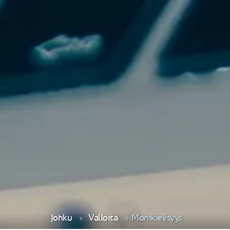
Johku
Valloita
Monikielisyys