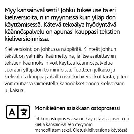
Myy kansainvälisesti! Johku tukee useita eri
kieliversioita, niin myynnissä kuin ylläpidon
käyttämisessä. Kätevä tekoälya hyödyntävä
käännöspalvelu on apunasi kauppasi tekstien
kieliversioinnissa.
Kieliversiointi on Johkussa näppärää. Kiinteät Johkun
tekstit on valmiiksi käännettyinä, ja itse asetettavien
tekstien käännöksiin voit käyttää käännöspalvelua
suoraan ylläpidon toiminnoissa. Tuotteen julkaisu ja
kielivalinta kauppapaikalla ovat kieliversiokohtaista, joten
voit rauhassa viimeistellä käännökset ennen kieliversion
julkaisua.
Monikielinen asiakkaan ostoprosessi
Johkun ostoprosessissa on käytettävissä useita eri
kieliä kansainvälisen myynnin
mahdollistamiseksi. Oletuskieliversiona käytössä