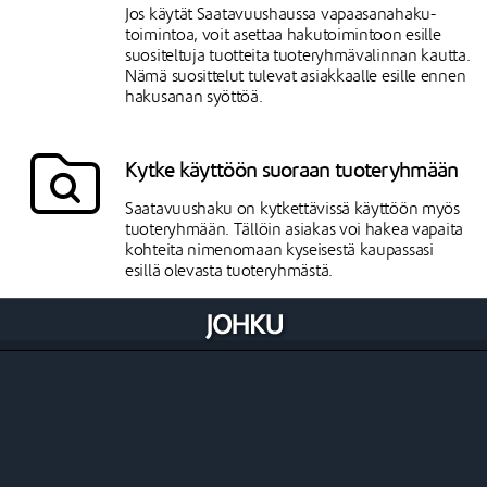
Jos käytät Saatavuushaussa vapaasanahaku-
toimintoa, voit asettaa hakutoimintoon esille
suositeltuja tuotteita tuoteryhmävalinnan kautta.
Nämä suosittelut tulevat asiakkaalle esille ennen
hakusanan syöttöä.
Kytke käyttöön suoraan tuoteryhmään
Saatavuushaku on kytkettävissä käyttöön myös
tuoteryhmään. Tällöin asiakas voi hakea vapaita
kohteita nimenomaan kyseisestä kaupassasi
esillä olevasta tuoteryhmästä.
Asetettavissa myös ulkoiselle sivustolle
Johkun asetusten kautta voit luoda Haku-
widgetin, jonka upotuskoodin avulla saat
asetettua Saatavuushaun esille Johkun
ulkopuoliselle sivustolle.