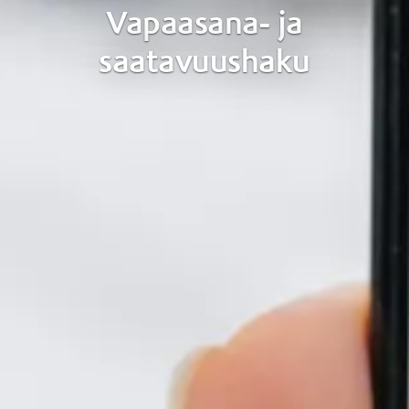
Vapaasana- ja
saatavuushaku