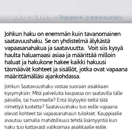
Johku
Valloita
Vapaasana- ja saatavuushaku
Johkun haku on enemmän kuin tavanomainen
saatavuushaku. Se on yhdistelmä älykästä
vapaasanahakua ja saatavuutta. Voit siis kysyä
haulta haluamaasi asiaa ja määrittää milloin
haluat ja hakukone hakee kaikki hakuusi
täsmäävät kohteet ja sisällöt, jotka ovat vapaana
määrittämälläsi ajankohdassa.
Johkun Saatavuushaku vastaa suoraan asiakkaan
kysymyksiin: Mitä palveluita kaupassa on saatavilla tälle
päivälle, tai huomiselle? Entä löytyykö teiltä tätä
nimettyä tuotetta? Saatavuushaku tuo esille vapaana
olevat kohteet tai vapaasanahaun tulokset. Kauppiaalle
avautuu samalla mahdollisuus tehdä lisämyyntiä kun
haku tuo kattavasti valikoimaa asiakkaalle esille.