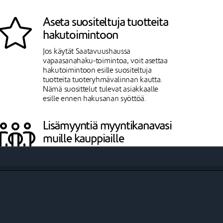
Aseta suositeltuja tuotteita
hakutoimintoon
Jos käytät Saatavuushaussa
vapaasanahaku-toimintoa, voit asettaa
hakutoimintoon esille suositeltuja
tuotteita tuoteryhmävalinnan kautta.
Nämä suosittelut tulevat asiakkaalle
esille ennen hakusanan syöttöä.
Lisämyyntiä myyntikanavasi
muille kauppiaille
Saatavuushaku listaa myös muiden
myyntikanavassasi olevien Johku-
kauppiaiden tuotteet, mikäli ne on
valittu saatavuushaussa näytettäväksi
ko. kauppiaan omassa kaupassa.
Yhteistyössä on voimaa!