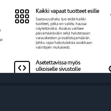
Kaikki vapaat tuotteet esille
Saatavuushaku tuo esille kaikki
tuotteet, jotka on valittu haussa
näytettäväksi. Asiakas valitsee
a
päivämäärävälin sekä halutessaan
varauskeston ja osallistujamäärän.
ai
Johku rajaa hakutuloksia asiakkaan
valintojen mukaisesti.
Asetettavissa myös
ulkoiselle sivustolle
Johkun asetusten kautta voit luoda
Haku-widgetin, jonka upotuskoodin
avulla saat asetettua Saatavuushaun
esille Johkun ulkopuoliselle sivustolle.