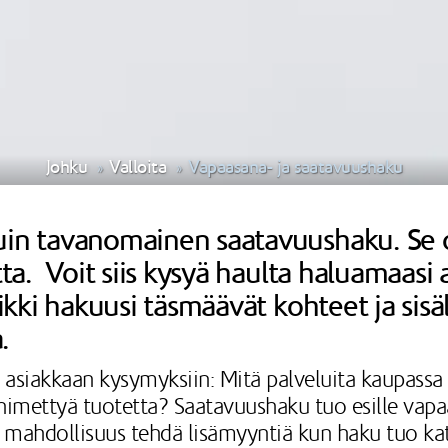
Johku
Valloita
Vapaasana- ja saatavuushaku
n tavanomainen saatavuushaku. Se o
. Voit siis kysyä haulta haluamaasi a
kki hakuusi täsmäävät kohteet ja sisäl
.
iakkaan kysymyksiin: Mitä palveluita kaupassa on 
 nimettyä tuotetta? Saatavuushaku tuo esille vap
 mahdollisuus tehdä lisämyyntiä kun haku tuo katt