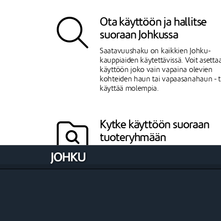
Ota käyttöön ja hallitse
suoraan Johkussa
Saatavuushaku on kaikkien Johku-
kauppiaiden käytettävissä. Voit asetta
käyttöön joko vain vapaina olevien
kohteiden haun tai vapaasanahaun - t
käyttää molempia.
Kytke käyttöön suoraan
tuoteryhmään
Saatavuushaku on kytkettävissä
käyttöön myös tuoteryhmään. Tällöin
asiakas voi hakea vapaita kohteita
nimenomaan kyseisestä kaupassasi
esillä olevasta tuoteryhmästä.