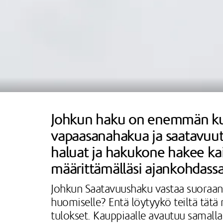
Johkun haku on enemmän kui
vapaasanahakua ja saatavuutta
haluat ja hakukone hakee kai
määrittämälläsi ajankohdassa
Johkun Saatavuushaku vastaa suoraan as
huomiselle? Entä löytyykö teiltä tätä
tulokset. Kauppiaalle avautuu samalla