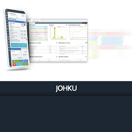
Johku optimoituu liiketoimintaasi
Johku on luotu niin, että se rakentuu ja kehittyy
liiketoimintaasi sisään. Se myös samalla auttaa
kehittämään prosessejasi.
Tutustu ominaisuuksiin liiketoiminnoittain