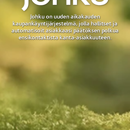
Johku on uuden aikakauden
kaupankäyntijärjestelmä, jolla hallitset ja
automatisoit asiakkaasi päätöksen polkua
ensikontaktista kanta-asiakkuuteen.