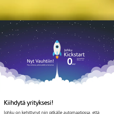
Kiihdytä yrityksesi!
Johku on kehittynyt niin pitkälle automaatiossa, että